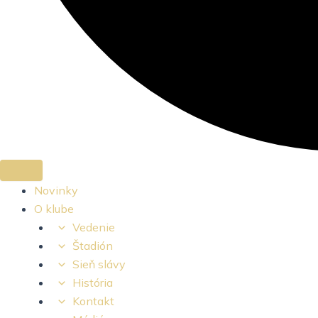
Novinky
O klube
Vedenie
Štadión
Sieň slávy
História
Kontakt