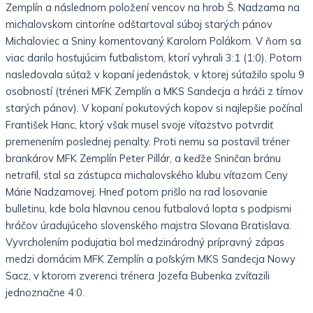
Zemplín a následnom položení vencov na hrob Š. Nadzama na
michalovskom cintoríne odštartoval súboj starých pánov
Michaloviec a Sniny komentovaný Karolom Polákom. V ňom sa
viac darilo hosťujúcim futbalistom, ktorí vyhrali 3:1 (1:0). Potom
nasledovala súťaž v kopaní jedenástok, v ktorej súťažilo spolu 9
osobností (tréneri MFK Zemplín a MKS Sandecja a hráči z tímov
starých pánov). V kopaní pokutových kopov si najlepšie počínal
František Hanc, ktorý však musel svoje víťazstvo potvrdiť
premenením poslednej penalty. Proti nemu sa postavil tréner
brankárov MFK Zemplín Peter Pillár, a keďže Sninčan bránu
netrafil, stal sa zástupca michalovského klubu víťazom Ceny
Márie Nadzamovej. Hneď potom prišlo na rad losovanie
bulletinu, kde bola hlavnou cenou futbalová lopta s podpismi
hráčov úradujúceho slovenského majstra Slovana Bratislava.
Vyvrcholením podujatia bol medzinárodný prípravný zápas
medzi domácim MFK Zemplín a poľským MKS Sandecja Nowy
Sacz, v ktorom zverenci trénera Jozefa Bubenka zvíťazili
jednoznačne 4:0.