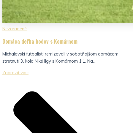
Nezaradené
Domáca deľba bodov s Komárnom
Michalovskí futbalisti remizovali v sobotňajšom domácom
stretnutí 3. kola Niké ligy s Komárnom 1:1. Na...
Zobraziť viac