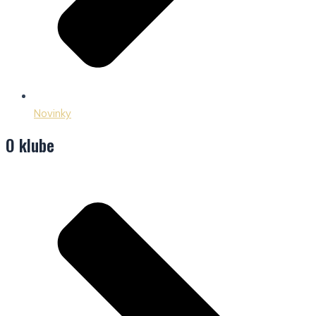
Novinky
O klube