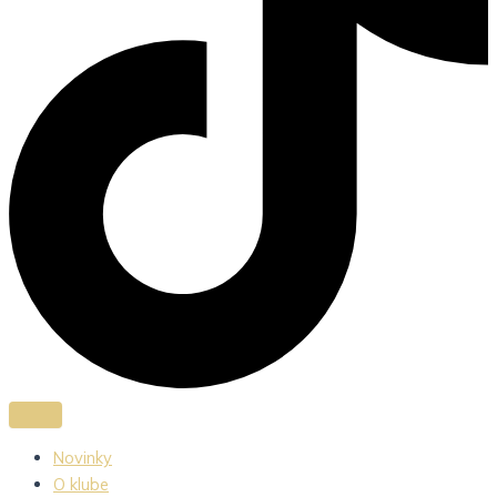
Novinky
O klube