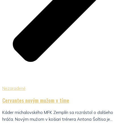
Nezaradené
Cervantes novým mužom v tíme
Káder michalovského MFK Zemplín sa rozrástol o ďalšieho
hráča. Novým mužom v košiari trénera Antona Šoltisa je...