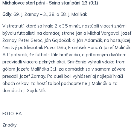
Michalovce starí páni – Snina starí páni 1:3 (0:1)
Góly:
69. J. Žarnay – 3., 38. a 58. J. Maliňák
V stretnutí, ktoré sa hralo 2 x 35 minút, nastúpili viacerí známi
bývalú futbalisti, na domácej strane Ján a Michal Vargovci, Jozef
Žarnay, Peter Geroč, Ján Gajdoščík či Ján Adamčík, na hosťujúcej
čerstvý päťdesiatnik Pavol Diňa, František Hanc či Jozef Maliňák.
A tí potvrdili, že futbal stále hrať vedia, a prítomným divákom
predviedli viacero pekných akcií. Sninčania vyhrali vďaka trom
gólom Jozefa Maliňáka 3:1, za domácich sa v samom závere
presadil Jozef Žarnay. Po dueli boli vyhlásení aj najlepší hráči
oboch celkov, za hostí to bol pochopiteľne J. Maliňák a za
domácich J. Gajdoščík.
FOTO: RA
Značky: