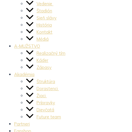
Vedenie
Štadión
Sieň slávy
História
Kontakt
Médiá
A-MUŽSTVO
Realizačný tím
Káder
Zápasy
Akadémia
Štruktúra
Dorastenci
Žiaci
Prípravky
Dievčatá
Future team
Partneri
Fanshop