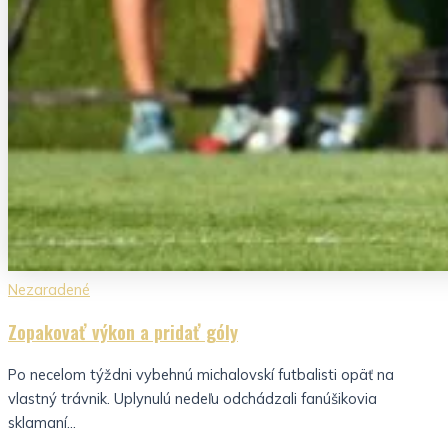
Nezaradené
Zopakovať výkon a pridať góly
Po necelom týždni vybehnú michalovskí futbalisti opäť na
vlastný trávnik. Uplynulú nedeľu odchádzali fanúšikovia
sklamaní...