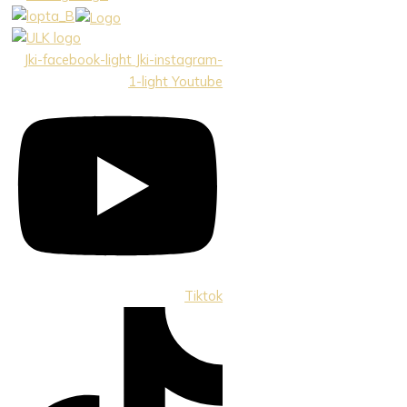
Preskočiť
na
obsah
Jki-facebook-light
Jki-instagram-
1-light
Youtube
Tiktok