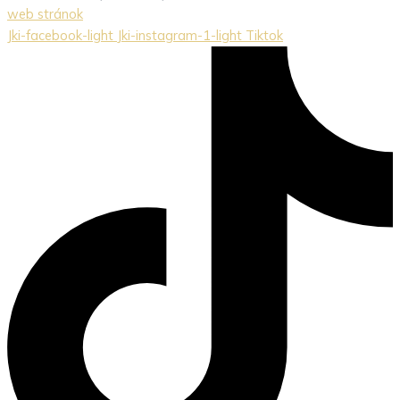
web stránok
Jki-facebook-light
Jki-instagram-1-light
Tiktok