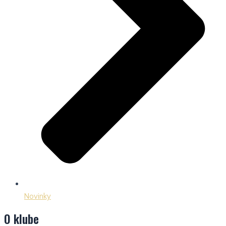
Novinky
O klube