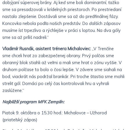
dobýjaní súperovej brány. Aj keď sme boli dominantní, ťažko
sme sa
presadzovali v krídelných priestoroch. Po prestriedaní
nastalo
zlepšenie. Dostávali sme sa až do predfinálnej fázy.
Koncovka nebola
podľa našich predstáv. Do ďalších zápasov
musíme ísť trpezlivo
a rýchlejšie v práci s loptou. Na dva góly
sme sa až príliš nadreli.“
Vladimír Rusnák, asistent trénera Michaloviec:
„V Trenčíne
sme
chceli hrať zo zabezpečenej obrany. Prvý polčas sme
obranný blok
stiahli až veľmi a mali sme hrať o zónu vyššie. V
druhom polčase to
bolo o čosi lepšie. V závere sme siahali na
bod, viackrát nás podržal
brankár. Pri troche šťastia sme mohli
streliť gól. Domáci po celý čas
kontrolovali hru a vyhrali
zaslúžene.“
Najbližší program MFK Zemplín:
Piatok 9. októbra o 15.30 hod.: Michalovce – Užhorod
(priateľský zápas)