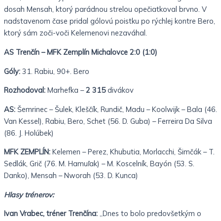
dosah Mensah, ktorý parádnou strelou opečiatkoval brvno. V
nadstavenom čase pridal gólovú poistku po rýchlej kontre Bero,
ktorý sám zoči-voči Kelemenovi nezaváhal.
AS Trenčín – MFK Zemplín Michalovce 2:0 (1:0)
Góly:
31. Rabiu, 90+. Bero
Rozhodoval:
Marhefka –
2 315
divákov
AS:
Šemrinec – Šulek, Kleščík, Rundič, Madu – Koolwijk – Bala (46.
Van Kessel), Rabiu, Bero, Schet (56. D. Guba) – Ferreira Da Silva
(86. J. Holúbek)
MFK ZEMPLÍN:
Kelemen – Perez, Khubutia, Morlacchi, Šimčák – T.
Sedlák, Grič (76. M. Hamuľak) – M. Koscelník, Bayón (53. S.
Danko), Mensah – Nworah (53. D. Kunca)
Hlasy trénerov:
Ivan Vrabec, tréner Trenčína:
„Dnes to bolo predovšetkým
o