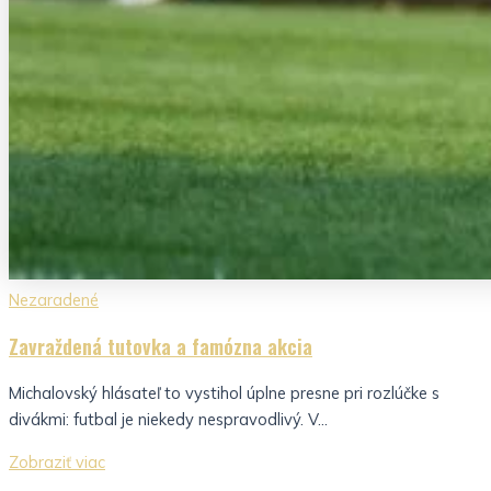
Nezaradené
Zavraždená tutovka a famózna akcia
Michalovský hlásateľ to vystihol úplne presne pri rozlúčke s
divákmi: futbal je niekedy nespravodlivý. V...
Zobraziť viac