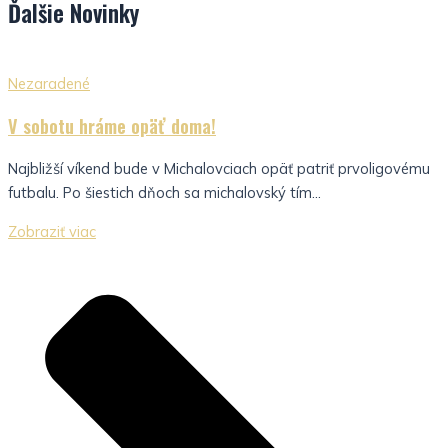
Ďalšie
Novinky
Nezaradené
V sobotu hráme opäť doma!
Najbližší víkend bude v Michalovciach opäť patriť prvoligovému
futbalu. Po šiestich dňoch sa michalovský tím...
Zobraziť viac