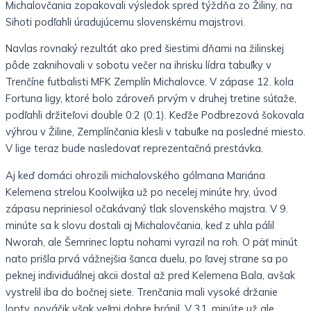
Michalovčania zopakovali výsledok spred týždňa zo Žiliny, na
Sihoti podľahli úradujúcemu slovenskému majstrovi.
Navlas rovnaký rezultát ako pred šiestimi dňami na žilinskej
pôde zaknihovali v sobotu večer na ihrisku lídra tabuľky v
Trenčíne futbalisti MFK Zemplín Michalovce. V zápase 12. kola
Fortuna ligy, ktoré bolo zároveň prvým v druhej tretine súťaže,
podľahli držiteľovi double 0:2 (0:1). Keďže Podbrezová šokovala
výhrou v Žiline, Zemplínčania klesli v tabuľke na posledné miesto.
V lige teraz bude nasledovať reprezentačná prestávka.
Aj keď domáci ohrozili michalovského gólmana Mariána
Kelemena strelou Koolwijka už po necelej minúte hry, úvod
zápasu nepriniesol očakávaný tlak slovenského majstra. V 9.
minúte sa k slovu dostali aj Michalovčania, keď z uhla pálil
Nworah, ale Šemrinec loptu nohami vyrazil na roh. O päť minút
nato prišla prvá vážnejšia šanca duelu, po ľavej strane sa po
peknej individuálnej akcii dostal až pred Kelemena Bala, avšak
vystrelil iba do bočnej siete. Trenčania mali vysoké držanie
lopty, nováčik však veľmi dobre bránil. V 31. minúte už ale