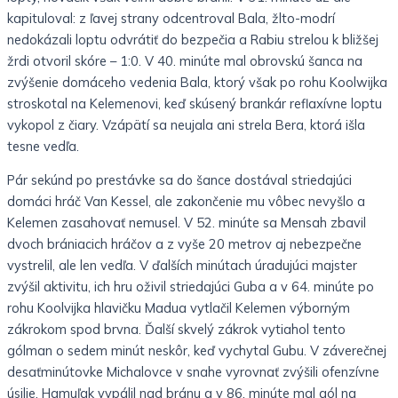
kapituloval: z ľavej strany odcentroval Bala, žlto-modrí
nedokázali loptu odvrátiť do bezpečia a Rabiu strelou k bližšej
žrdi otvoril skóre – 1:0. V 40. minúte mal obrovskú šanca na
zvýšenie domáceho vedenia Bala, ktorý však po rohu Koolwijka
stroskotal na Kelemenovi, keď skúsený brankár reflaxívne loptu
vykopol z čiary. Vzápätí sa neujala ani strela Bera, ktorá išla
tesne vedľa.
Pár sekúnd po prestávke sa do šance dostával striedajúci
domáci hráč Van Kessel, ale zakončenie mu vôbec nevyšlo a
Kelemen zasahovať nemusel. V 52. minúte sa Mensah zbavil
dvoch brániacich hráčov a z vyše 20 metrov aj nebezpečne
vystrelil, ale len vedľa. V ďalších minútach úradujúci majster
zvýšil aktivitu, ich hru oživil striedajúci Guba a v 64. minúte po
rohu Koolvijka hlavičku Madua vytlačil Kelemen výborným
zákrokom spod brvna. Ďalší skvelý zákrok vytiahol tento
gólman o sedem minút neskôr, keď vychytal Gubu. V záverečnej
desaťminútovke Michalovce v snahe vyrovnať zvýšili ofenzívne
úsilie, Hamuľak vypálil nad bránu a v 86. minúte mal gól na