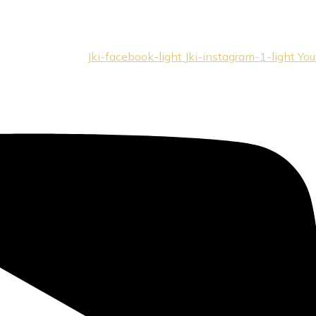
Jki-facebook-light
Jki-instagram-1-light
You