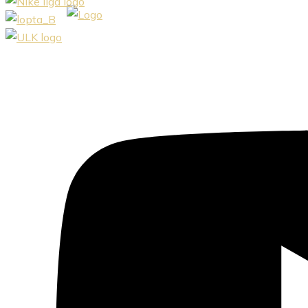
Preskočiť
na
obsah