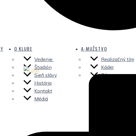
KY
O KLUBE
A-MUŽSTVO
Vedenie
Realizačný tím
Štadión
Káder
Sieň slávy
Zápasy
História
Kontakt
Médiá