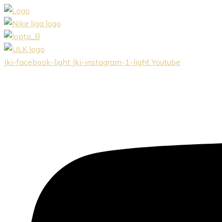
Preskočiť
na
obsah
Jki-facebook-light
Jki-instagram-1-light
Youtube