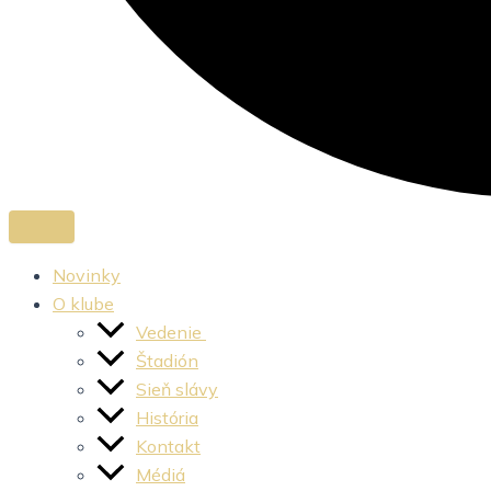
Novinky
O klube
Vedenie
Štadión
Sieň slávy
História
Kontakt
Médiá