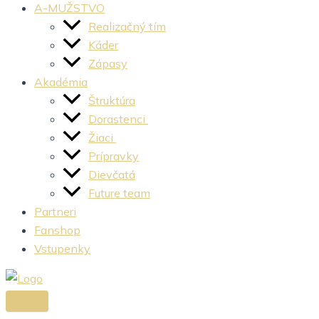
A-MUŽSTVO
Realizačný tím
Káder
Zápasy
Akadémia
Štruktúra
Dorastenci
Žiaci
Prípravky
Dievčatá
Future team
Partneri
Fanshop
Vstupenky