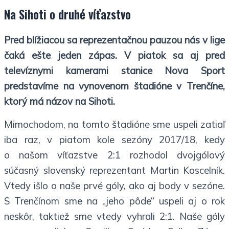
Na Sihoti o druhé víťazstvo
Pred blížiacou sa reprezentačnou pauzou nás v lige
čaká ešte jeden zápas. V piatok sa aj pred
televíznymi kamerami stanice Nova Sport
predstavíme na vynovenom štadióne v Trenčíne,
ktorý má názov na Sihoti.
Mimochodom, na tomto štadióne sme uspeli zatiaľ
iba raz, v piatom kole sezóny 2017/18, kedy
o našom víťazstve 2:1 rozhodol dvojgólový
súčasný slovenský reprezentant Martin Koscelník.
Vtedy išlo o naše prvé góly, ako aj body v sezóne.
S Trenčínom sme na „jeho pôde“ uspeli aj o rok
neskôr, taktiež sme vtedy vyhrali 2:1. Naše góly