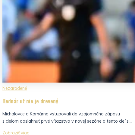
Nezaradené
Bednár už nie je drevený
Michalovce a Komárno vstupovali do vzájomného zápasu
s cieľom dosiahnuť prvé víťazstvo v novej sezóne a tento cieľ si...
Zobraziť viac