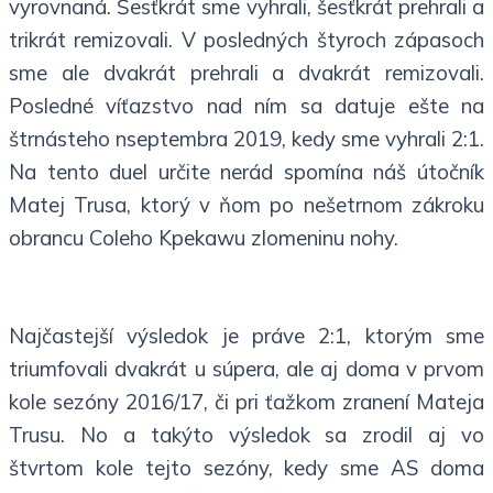
vyrovnaná. Šesťkrát sme vyhrali, šesťkrát prehrali a
trikrát remizovali. V posledných štyroch zápasoch
sme ale dvakrát prehrali a dvakrát remizovali.
Posledné víťazstvo nad ním sa datuje ešte na
štrnásteho nseptembra 2019, kedy sme vyhrali 2:1.
Na tento duel určite nerád spomína náš útočník
Matej Trusa, ktorý v ňom po nešetrnom zákroku
obrancu Coleho Kpekawu zlomeninu nohy.
Najčastejší výsledok je práve 2:1, ktorým sme
triumfovali dvakrát u súpera, ale aj doma v prvom
kole sezóny 2016/17, či pri ťažkom zranení Mateja
Trusu. No a takýto výsledok sa zrodil aj vo
štvrtom kole tejto sezóny, kedy sme AS doma