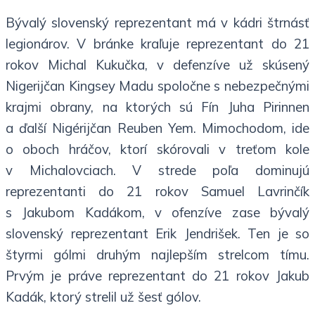
Bývalý slovenský reprezentant má v kádri štrnásť
legionárov. V bránke kraľuje reprezentant do 21
rokov Michal Kukučka, v defenzíve už skúsený
Nigerijčan Kingsey Madu spoločne s nebezpečnými
krajmi obrany, na ktorých sú Fín Juha Pirinnen
a ďalší Nigérijčan Reuben Yem. Mimochodom, ide
o oboch hráčov, ktorí skórovali v treťom kole
v Michalovciach. V strede poľa dominujú
reprezentanti do 21 rokov Samuel Lavrinčík
s Jakubom Kadákom, v ofenzíve zase bývalý
slovenský reprezentant Erik Jendrišek. Ten je so
štyrmi gólmi druhým najlepším strelcom tímu.
Prvým je práve reprezentant do 21 rokov Jakub
Kadák, ktorý strelil už šesť gólov.