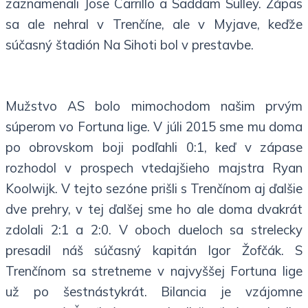
zaznamenali Jose Carrillo a Saddam Sulley. Zápas
sa ale nehral v Trenčíne, ale v Myjave, keďže
súčasný štadión Na Sihoti bol v prestavbe.
Mužstvo AS bolo mimochodom našim prvým
súperom vo Fortuna lige. V júli 2015 sme mu doma
po obrovskom boji podľahli 0:1, keď v zápase
rozhodol v prospech vtedajšieho majstra Ryan
Koolwijk. V tejto sezóne prišli s Trenčínom aj ďalšie
dve prehry, v tej ďalšej sme ho ale doma dvakrát
zdolali 2:1 a 2:0. V oboch dueloch sa strelecky
presadil náš súčasný kapitán Igor Žofčák. S
Trenčínom sa stretneme v najvyššej Fortuna lige
už po šestnástykrát. Bilancia je vzájomne