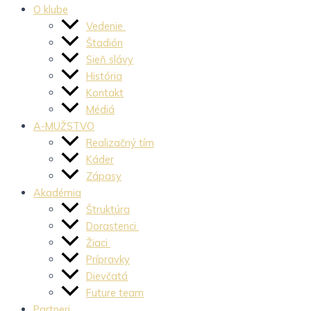
O klube
Vedenie
Štadión
Sieň slávy
História
Kontakt
Médiá
A-MUŽSTVO
Realizačný tím
Káder
Zápasy
Akadémia
Štruktúra
Dorastenci
Žiaci
Prípravky
Dievčatá
Future team
Partneri