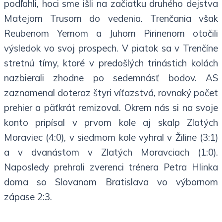
podľahli, hoci sme išli na začiatku druhého dejstva
Matejom Trusom do vedenia. Trenčania však
Reubenom Yemom a Juhom Pirinenom otočili
výsledok vo svoj prospech. V piatok sa v Trenčíne
stretnú tímy, ktoré v predošlých trinástich kolách
nazbierali zhodne po sedemnásť bodov. AS
zaznamenal doteraz štyri víťazstvá, rovnaký počet
prehier a päťkrát remizoval. Okrem nás si na svoje
konto pripísal v prvom kole aj skalp Zlatých
Moraviec (4:0), v siedmom kole vyhral v Žiline (3:1)
a v dvanástom v Zlatých Moravciach (1:0).
Naposledy prehrali zverenci trénera Petra Hlinka
doma so Slovanom Bratislava vo výbornom
zápase 2:3.