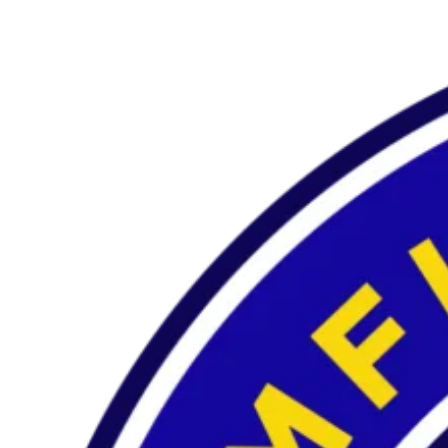
Preskočiť
na
obsah