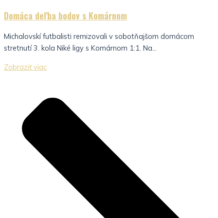
Domáca deľba bodov s Komárnom
Michalovskí futbalisti remizovali v sobotňajšom domácom
stretnutí 3. kola Niké ligy s Komárnom 1:1. Na...
Zobraziť viac