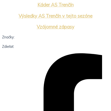
Káder AS Trenčín
Výsledky AS Trenčín v tejto sezóne
Vzájomné zápasy
Značky:
Zdieľať: