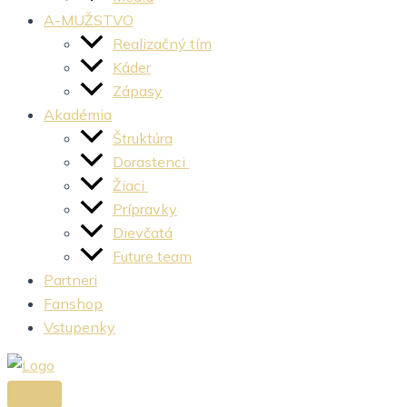
A-MUŽSTVO
Realizačný tím
Káder
Zápasy
Akadémia
Štruktúra
Dorastenci
Žiaci
Prípravky
Dievčatá
Future team
Partneri
Fanshop
Vstupenky