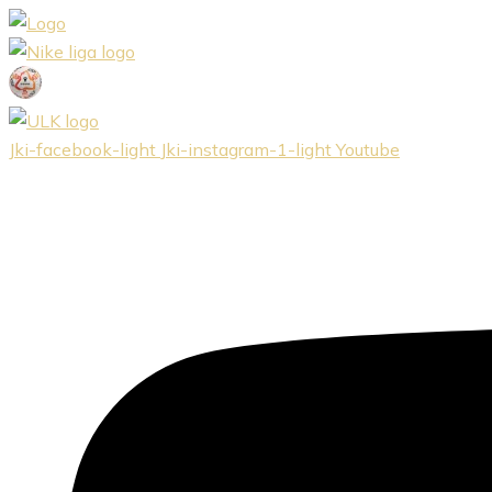
Preskočiť
na
obsah
Jki-facebook-light
Jki-instagram-1-light
Youtube