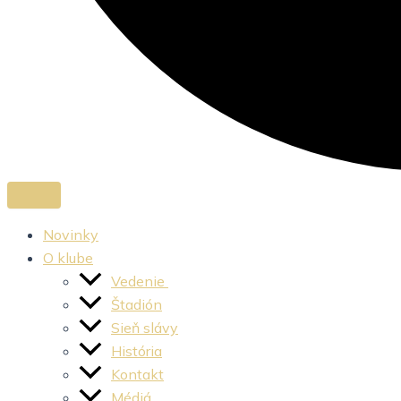
Novinky
O klube
Vedenie
Štadión
Sieň slávy
História
Kontakt
Médiá