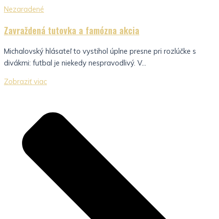
Nezaradené
Zavraždená tutovka a famózna akcia
Michalovský hlásateľ to vystihol úplne presne pri rozlúčke s
divákmi: futbal je niekedy nespravodlivý. V...
Zobraziť viac