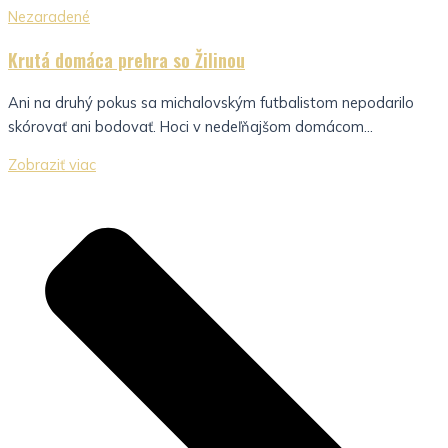
Nezaradené
Krutá domáca prehra so Žilinou
Ani na druhý pokus sa michalovským futbalistom nepodarilo
skórovať ani bodovať. Hoci v nedeľňajšom domácom...
Zobraziť viac