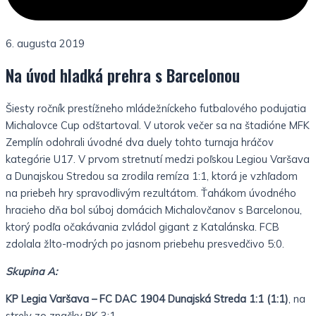
6. augusta 2019
Na úvod hladká prehra s Barcelonou
Šiesty ročník prestížneho mládežníckeho futbalového podujatia
Michalovce Cup odštartoval. V utorok večer sa na štadióne MFK
Zemplín odohrali úvodné dva duely tohto turnaja hráčov
kategórie U17. V prvom stretnutí medzi poľskou Legiou Varšava
a Dunajskou Stredou sa zrodila remíza 1:1, ktorá je vzhľadom
na priebeh hry spravodlivým rezultátom. Ťahákom úvodného
hracieho dňa bol súboj domácich Michalovčanov s Barcelonou,
ktorý podľa očakávania zvládol gigant z Katalánska. FCB
zdolala žlto-modrých po jasnom priebehu presvedčivo 5:0.
Skupina A:
KP Legia Varšava – FC DAC 1904 Dunajská Streda 1:1 (1:1)
, na
strely zo značky PK 3:1