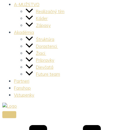
A-MUŽSTVO
Realizačný tím
Káder
Zápasy
Akadémia
Štruktúra
Dorastenci
Žiaci
Prípravky
Dievčatá
Future team
Partneri
Fanshop
Vstupenky