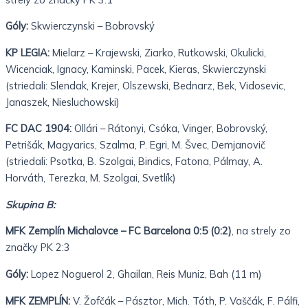
Góly:
Skwierczynski – Bobrovský
KP LEGIA:
Mielarz – Krajewski, Ziarko, Rutkowski, Okulicki,
Wicenciak, Ignacy, Kaminski, Pacek, Kieras, Skwierczynski
(striedali: Slendak, Krejer, Olszewski, Bednarz, Bek, Vidosevic,
Janaszek, Niesluchowski)
FC DAC 1904:
Ollári – Rátonyi, Csóka, Vinger, Bobrovský,
Petrišák, Magyarics, Szalma, P. Egri, M. Švec, Demjanovič
(striedali: Psotka, B. Szolgai, Bindics, Fatona, Pálmay, A.
Horváth, Terezka, M. Szolgai, Svetlík)
Skupina B:
MFK Zemplín Michalovce – FC Barcelona 0:5 (0:2)
, na strely zo
značky PK 2:3
Góly:
Lopez Noguerol 2, Ghailan, Reis Muniz, Bah (11 m)
MFK ZEMPLÍN:
V. Žofčák – Pásztor, Mich. Tóth, P. Vaščák, F. Pálfi,