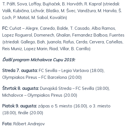
T. Pálfi, Sova, Loffay, Bujňaček, B. Horváth, R. Kapraľ (striedali:
Valík, Kubičina, Lichvár, Blaško, M. Švec, Vandžura, M. Harvila, Š.
Ľoch, P. Maťaš, M. Sabol, Kovalčin)
FC:
Cuňat – Alegre, Canedo, Balde, T. Casado, Alba Ramos,
Lopez Roguerol, Domenech, Ghailan, Fernandez Balboa, Fuentes
(striedali: Gallego, Bah, Juanola, Rafus, Cerda, Cervera, Caňellas,
Reis Muniz, Lopez Marin, Riad, Villar, B. Carrillo)
Ďalší program Michalovce Cupu 2019:
Streda 7. augusta:
FC Sevilla – Legia Varšava (18.00),
Olympiakos Pireus – FC Barcelona (20.00)
Štvrtok 8. augusta:
Dunajská Streda – FC Sevilla (18.00),
Michalovce – Olympiakos Pireus (20.00)
Piatok 9. augusta:
zápas o 5. miesto (16.00), o 3. miesto
(18.00), finále (20.00)
Foto:
Róbert Andrejov