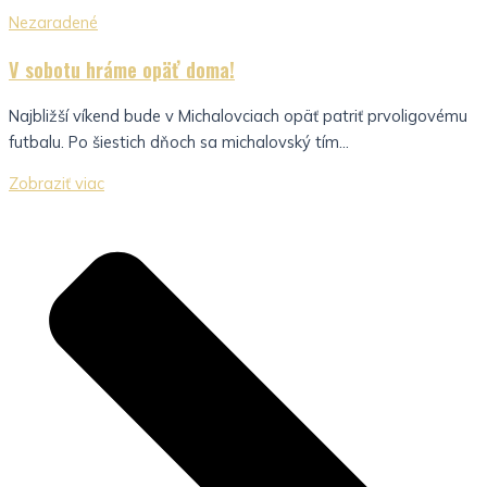
Nezaradené
V sobotu hráme opäť doma!
Najbližší víkend bude v Michalovciach opäť patriť prvoligovému
futbalu. Po šiestich dňoch sa michalovský tím...
Zobraziť viac