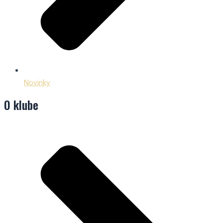
Novinky
O klube