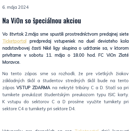
6. mája 2024
Na ViOn so špeciálnou akciou
Vo štvrtok 2.mája sme spustili prostredníctvom predajnej siete
Ticketportal
predpredaj vstupeniek na duel deviateho kola
nadstavbovej časti Niké ligy skupina o udržanie sa, v ktorom
privítame v sobotu 11. mája o 18.00 hod. FC ViOn Zlaté
Moravce.
Na tento zápas sme sa rozhodli, že pre všetkých žiakov
základných škôl a študentov stredných škôl bude na tento
zápas
VSTUP ZDARMA
na nekryté tribúny C a D. Stačí sa pri
turnikete preukázať študentským preukazom typu ISIC karty.
K vstupu do sektorov C a D prosíme využite turnikety pri
sektore C4 a turnikety pri sektore D4.