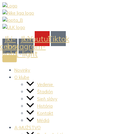
Preskočiť
na
obsah
Jki-
Jki-
Youtube
Tiktok
acebook-
instagram-
light
1-light
Novinky
O klube
Vedenie
Štadión
Sieň slávy
História
Kontakt
Médiá
A-MUŽSTVO