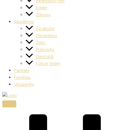
Realizačný tím
Káder
Zápasy
Akadémia
Štruktúra
Dorastenci
Žiaci
Prípravky
Dievčatá
Future team
Partneri
Fanshop
Vstupenky