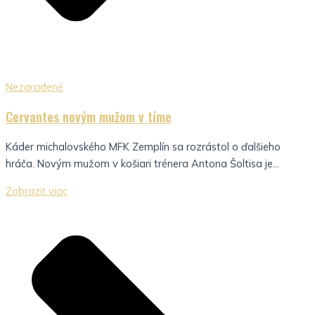
Nezaradené
Cervantes novým mužom v tíme
Káder michalovského MFK Zemplín sa rozrástol o ďalšieho
hráča. Novým mužom v košiari trénera Antona Šoltisa je...
Zobraziť viac