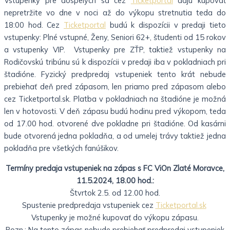
Vstupenky pre dospelých sa cez
Ticketportal
dajú kupovať
nepretržite vo dne v noci až do výkopu stretnutia teda do
18:00 hod. Cez
Ticketportal
budú k dispozícii v predaji tieto
vstupenky: Plné vstupné, Ženy, Seniori 62+, študenti od 15 rokov
a vstupenky VIP. Vstupenky pre ZŤP, taktiež vstupenky na
Rodičovskú tribúnu sú k dispozícii v predaji iba v pokladniach pri
štadióne. Fyzický predpredaj vstupeniek tento krát nebude
prebiehať deň pred zápasom, len priamo pred zápasom alebo
cez Ticketportal.sk. Platba v pokladniach na štadióne je možná
len v hotovosti. V deň zápasu budú hodinu pred výkopom, teda
od 17.00 hod. otvorené dve pokladne pri štadióne. Od kasárni
bude otvorená jedna pokladňa, a od umelej trávy taktiež jedna
pokladňa pre všetkých fanúšikov.
Termíny predaja vstupeniek na zápas s FC ViOn Zlaté Moravce,
11.5.2024, 18.00 hod.:
Štvrtok 2.5. od 12.00 hod.
Spustenie predpredaja vstupeniek cez
Ticketportal.sk
Vstupenky je možné kupovať do výkopu zápasu.
Pozn.: Na tento zápas nebude prebiehať predpredaj vstupeniek