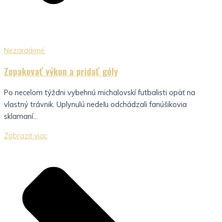
Nezaradené
Zopakovať výkon a pridať góly
Po necelom týždni vybehnú michalovskí futbalisti opäť na
vlastný trávnik. Uplynulú nedeľu odchádzali fanúšikovia
sklamaní...
Zobraziť viac