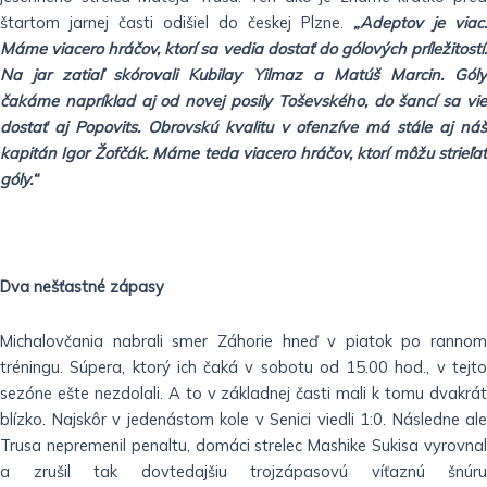
štartom jarnej časti odišiel do českej Plzne.
„Adeptov je viac.
Máme viacero hráčov, ktorí sa vedia dostať do gólových príležitostí.
Na jar zatiaľ skórovali Kubilay Yilmaz a Matúš Marcin. Góly
čakáme napríklad aj od novej posily Toševského, do šancí sa vie
dostať aj Popovits. Obrovskú kvalitu v ofenzíve má stále aj náš
kapitán Igor Žofčák. Máme teda viacero hráčov, ktorí môžu strieľať
góly.“
Dva nešťastné zápasy
Michalovčania nabrali smer Záhorie hneď v piatok po rannom
tréningu. Súpera, ktorý ich čaká v sobotu od 15.00 hod., v tejto
sezóne ešte nezdolali. A to v základnej časti mali k tomu dvakrát
blízko. Najskôr v jedenástom kole v Senici viedli 1:0. Následne ale
Trusa nepremenil penaltu, domáci strelec Mashike Sukisa vyrovnal
a zrušil tak dovtedajšiu trojzápasovú víťaznú šnúru