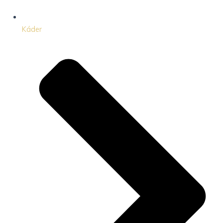
Káder