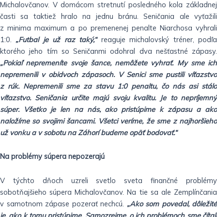
Michalovčanov. V domácom stretnutí posledného kola základnej
časti sa taktiež hralo na jednu bránu. Seničania ale vyťažili
z minima maximum a po premenenej penalte Niarchosa vyhrali
1:0.
„Futbal je už raz taký,“
reaguje michalovský tréner, podľ
ktorého jeho tím so Seničanmi odohral dva nešťastné zápasy.
„Pokiaľ nepremeníte svoje šance, nemôžete vyhrať. My sme ich
nepremenili v obidvoch zápasoch. V Senici sme pustili víťazstvo
z rúk. Nepremenili sme za stavu 1:0 penaltu, čo nás asi stálo
víťazstvo. Seničania určite majú svoju kvalitu. Je to nepríjemný
súper. Všetko je len na nás, ako pristúpime k zápasu a ako
naložíme so svojimi šancami. Všetci veríme, že sme z najhoršieho
už vonku a v sobotu na Záhorí budeme opäť bodovať.“
Na problémy súpera nepozerajú
V týchto dňoch uzreli svetlo sveta finančné problémy
sobotňajšieho súpera Michalovčanov. Na tie sa ale Zemplínčania
v samotnom zápase pozerať nechcú.
„Ako som povedal, dôležité
je, ako k tomu pristúpime. Samozrejme, o ich problémoch sme čítali