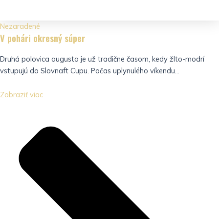
Nezaradené
V pohári okresný súper
Druhá polovica augusta je už tradične časom, kedy žlto-modrí
vstupujú do Slovnaft Cupu. Počas uplynulého víkendu...
Zobraziť viac