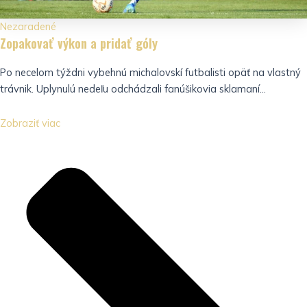
Nezaradené
Zopakovať výkon a pridať góly
Po necelom týždni vybehnú michalovskí futbalisti opäť na vlastný
trávnik. Uplynulú nedeľu odchádzali fanúšikovia sklamaní...
Zobraziť viac