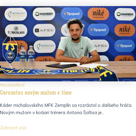
Nezaradené
Cervantes novým mužom v tíme
Káder michalovského MFK Zemplín sa rozrástol o ďalšieho hráča.
Novým mužom v košiari trénera Antona Šoltisa je...
Zobraziť viac