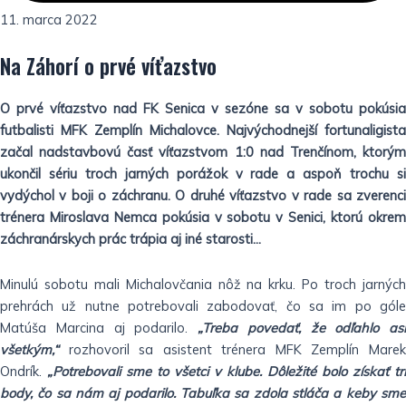
11. marca 2022
Na Záhorí o prvé víťazstvo
O prvé víťazstvo nad FK Senica v sezóne sa v sobotu pokúsia
futbalisti MFK Zemplín Michalovce. Najvýchodnejší fortunaligista
začal nadstavbovú časť víťazstvom 1:0 nad Trenčínom, ktorým
ukončil sériu troch jarných porážok v rade a aspoň trochu si
vydýchol v boji o záchranu. O druhé víťazstvo v rade sa zverenci
trénera Miroslava Nemca pokúsia v sobotu v Senici, ktorú okrem
záchranárskych prác trápia aj iné starosti…
Minulú sobotu mali Michalovčania nôž na krku. Po troch jarných
prehrách už nutne potrebovali zabodovať, čo sa im po góle
Matúša Marcina aj podarilo.
„Treba povedať, že odľahlo asi
všetkým,“
rozhovoril sa asistent trénera MFK Zemplín Marek
Ondrík.
„Potrebovali sme to všetci v klube. Dôležité bolo získať tri
body, čo sa nám aj podarilo. Tabuľka sa zdola stláča a keby sme