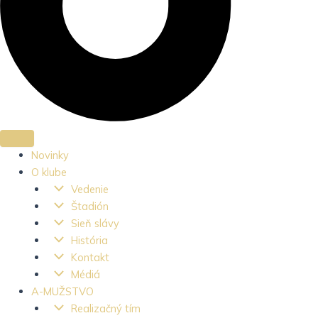
Novinky
O klube
Vedenie
Štadión
Sieň slávy
História
Kontakt
Médiá
A-MUŽSTVO
Realizačný tím