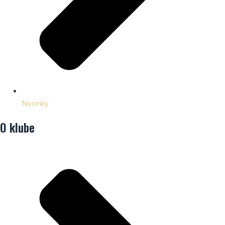
Novinky
O klube