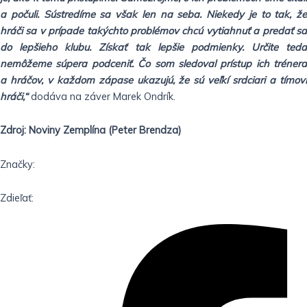
a počuli. Sústredíme sa však len na seba. Niekedy je to tak, že
hráči sa v prípade takýchto problémov chcú vytiahnuť a predať sa
do lepšieho klubu. Získať tak lepšie podmienky. Určite teda
nemôžeme súpera podceniť. Čo som sledoval prístup ich trénera
a hráčov, v každom zápase ukazujú, že sú veľkí srdciari a tímoví
hráči,“
dodáva na záver Marek Ondrík.
Zdroj: Noviny Zemplína (Peter Brendza)
Značky:
Zdieľať: