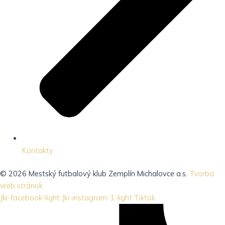
Kontakty
© 2026 Mestský futbalový klub Zemplín Michalovce a.s.
Tvorba
web stránok
Jki-facebook-light
Jki-instagram-1-light
Tiktok