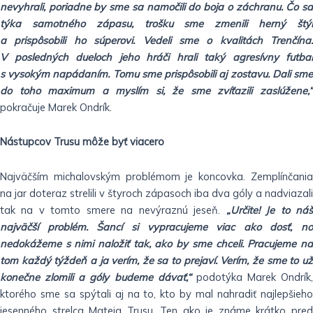
nevyhrali, poriadne by sme sa namočili do boja o záchranu. Čo sa
týka samotného zápasu, trošku sme zmenili herný štýl
a prispôsobili ho súperovi. Vedeli sme o kvalitách Trenčína.
V posledných dueloch jeho hráči hrali taký agresívny futbal
s vysokým napádaním. Tomu sme prispôsobili aj zostavu. Dali sme
do toho maximum a myslím si, že sme zvíťazili zaslúžene,“
pokračuje Marek Ondrík.
Nástupcov Trusu môže byť viacero
Najväčším michalovským problémom je koncovka. Zemplínčania
na jar doteraz strelili v štyroch zápasoch iba dva góly a nadviazali
tak na v tomto smere na nevýraznú jeseň.
„Určite! Je to ná
najväčší problém. Šancí si vypracujeme viac ako dosť, no
nedokážeme s nimi naložiť tak, ako by sme chceli. Pracujeme na
tom každý týždeň a ja verím, že sa to prejaví. Verím, že sme to už
konečne zlomili a góly budeme dávať,“
podotýka Marek Ondrík,
ktorého sme sa spýtali aj na to, kto by mal nahradiť najlepšieho
jesenného strelca Mateja Trusu. Ten ako je známe krátko pred