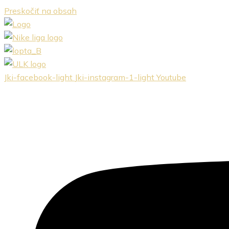
Preskočiť na obsah
Jki-facebook-light
Jki-instagram-1-light
Youtube