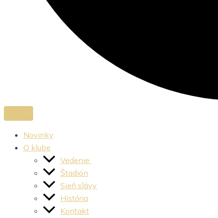
Novinky
O klube
Vedenie
Štadión
Sieň slávy
História
Kontakt