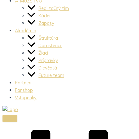
A-MUŽSTVO
Realizačný tím
Káder
Zápasy
Akadémia
Štruktúra
Dorastenci
Žiaci
Prípravky
Dievčatá
Future team
Partneri
Fanshop
Vstupenky