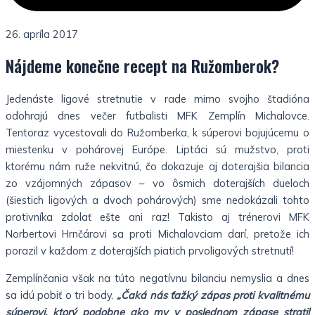
26. apríla 2017
Nájdeme konečne recept na Ružomberok?
Jedenáste ligové stretnutie v rade mimo svojho štadióna
odohrajú dnes večer futbalisti MFK Zemplín Michalovce.
Tentoraz vycestovali do Ružomberka, k súperovi bojujúcemu o
miestenku v pohárovej Európe. Liptáci sú mužstvo, proti
ktorému nám ruže nekvitnú, čo dokazuje aj doterajšia bilancia
zo vzájomných zápasov – vo ôsmich doterajších dueloch
(šiestich ligových a dvoch pohárových) sme nedokázali tohto
protivníka zdolať ešte ani raz! Takisto aj trénerovi MFK
Norbertovi Hrnčárovi sa proti Michalovciam darí, pretože ich
porazil v každom z doterajších piatich prvoligových stretnutí!
Zemplínčania však na túto negatívnu bilanciu nemyslia a dnes
sa idú pobiť o tri body.
„Čaká nás ťažký zápas proti kvalitnému
súperovi, ktorý podobne ako my v poslednom zápase stratil