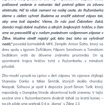
polčasové vedenie a nakoniec tiež prehral gólom zo záveru
stretnutia. Nič to však nemení na našej ceste, do Ružomberka
ideme s cieľom vyhrať. Budeme sa snažiť odohrať zápas tak,
aby sme boli úspešní. Vieme, čo nás pod Čebraťom čaká,
domáci majú dobré mužstvo a silných brejkových hráčov, o čom
sme sa presvedčili aj v našom poslednom vzájomnom zápase v
Žiline. Musíme streliť nejaký gól, lebo bez toho sa vyhrávať
nedá,“
povedal kormidelník MFK Zemplín Anton Šoltis, ktorý sa
dnes spolu s Igorom Žofčákom, Filipom Serečinom a Tomášom
Sedlákom vráti do dôverne známeho prostredia. On aj
spomínaná trojica hráčov totiž v Ružomberku v minulosti
pôsobili.
Žlto-modrí vyrazili na Liptov v deň zápasu. Vo výprave chýbajú
Stanislav Danko a Milan Šimčák, ktorých skolila choroba.
Naopak, Šoltisovi je opäť k dispozícii Jozef-Šimon Turík, ktorý
naposledy v Dunajskej Strede absentoval kvôli zraneniu. V tejto
sezóne sme s Ružomberčanmi dvakrát ťahali za kratší koniec –
na ich pôde sme prehrali 0:4 a „doma“ v Žiline 1:3.