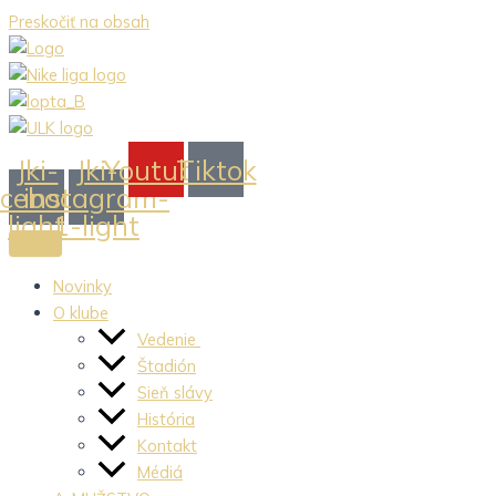
Preskočiť na obsah
Jki-
Jki-
Youtube
Tiktok
acebook-
instagram-
light
1-light
Novinky
O klube
Vedenie
Štadión
Sieň slávy
História
Kontakt
Médiá