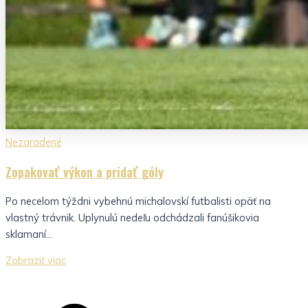
Nezaradené
Zopakovať výkon a pridať góly
Po necelom týždni vybehnú michalovskí futbalisti opäť na
vlastný trávnik. Uplynulú nedeľu odchádzali fanúšikovia
sklamaní...
Zobraziť viac