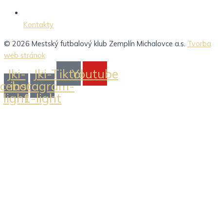
Kontakty
© 2026 Mestský futbalový klub Zemplín Michalovce a.s.
Tvorba
web stránok
Jki-
Jki-
Tiktok
Youtube
acebook-
instagram-
light
1-light