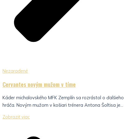
Nezaradené
Cervantes novým mužom v tíme
Káder michalovského MFK Zemplín sa rozrástol o ďalšieho
hráča. Novým mužom v košiari trénera Antona Šoltisa je...
Zobraziť viac