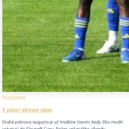
Nezaradené
V pohári okresný súper
Druhá polovica augusta je už tradične časom, kedy žlto-modrí
vstupujú do Slovnaft Cupu. Počas uplynulého víkendu...