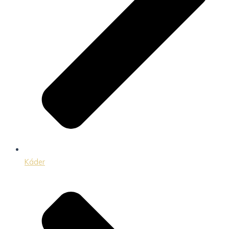
Káder