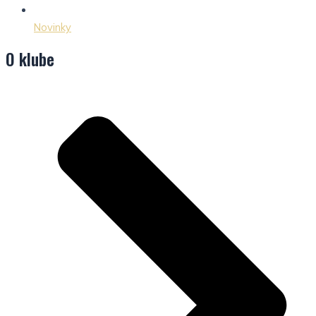
Novinky
O klube