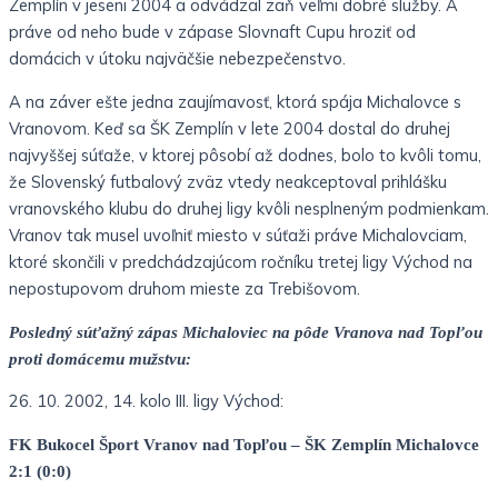
Zemplín v jeseni 2004 a odvádzal zaň veľmi dobré služby. A
práve od neho bude v zápase Slovnaft Cupu hroziť od
domácich v útoku najväčšie nebezpečenstvo.
A na záver ešte jedna zaujímavosť, ktorá spája Michalovce s
Vranovom. Keď sa ŠK Zemplín v lete 2004 dostal do druhej
najvyššej súťaže, v ktorej pôsobí až dodnes, bolo to kvôli tomu,
že Slovenský futbalový zväz vtedy neakceptoval prihlášku
vranovského klubu do druhej ligy kvôli nesplneným podmienkam.
Vranov tak musel uvoľniť miesto v súťaži práve Michalovciam,
ktoré skončili v predchádzajúcom ročníku tretej ligy Východ na
nepostupovom druhom mieste za Trebišovom.
Posledný súťažný zápas Michaloviec na pôde Vranova nad Topľou
proti domácemu mužstvu:
26. 10. 2002, 14. kolo III. ligy Východ:
FK Bukocel Šport Vranov nad Topľou – ŠK Zemplín Michalovce
2:1 (0:0)