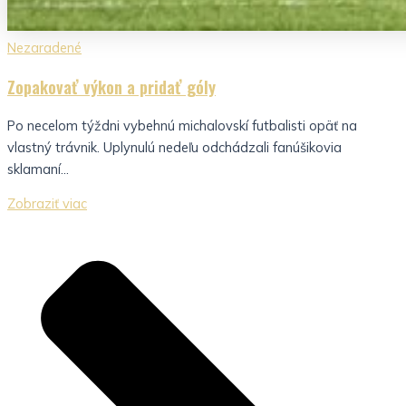
Nezaradené
Zopakovať výkon a pridať góly
Po necelom týždni vybehnú michalovskí futbalisti opäť na
vlastný trávnik. Uplynulú nedeľu odchádzali fanúšikovia
sklamaní...
Zobraziť viac