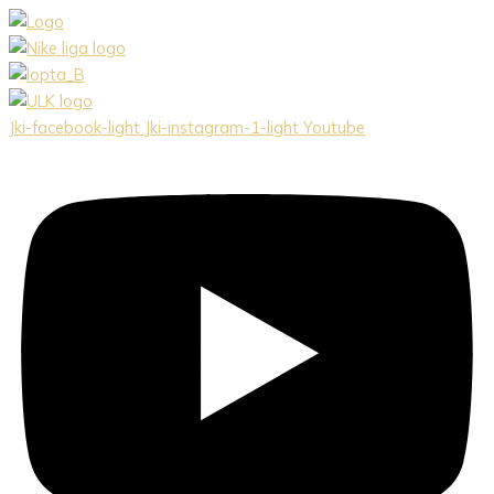
Preskočiť
na
obsah
Jki-facebook-light
Jki-instagram-1-light
Youtube