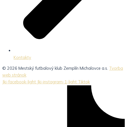
Kontakty
© 2026 Mestský futbalový klub Zemplín Michalovce a.s.
Tvorba
web stránok
Jki-facebook-light
Jki-instagram-1-light
Tiktok