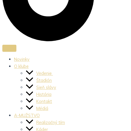
Novinky
O klube
Vedenie
Štadión
Sieň slávy
História
Kontakt
Médiá
A-MUŽSTVO
Realizačný tím
Káder