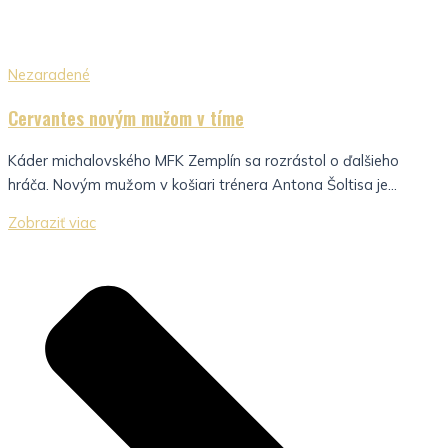
Nezaradené
Cervantes novým mužom v tíme
Káder michalovského MFK Zemplín sa rozrástol o ďalšieho
hráča. Novým mužom v košiari trénera Antona Šoltisa je...
Zobraziť viac