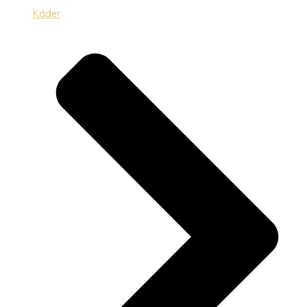
Káder