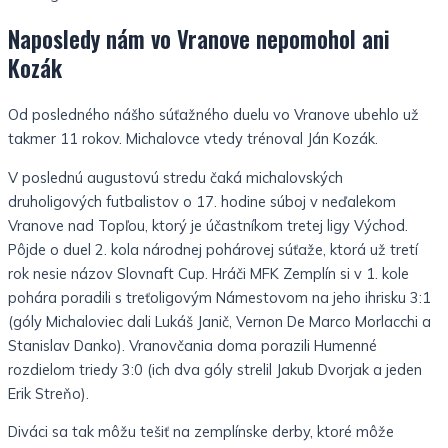
Naposledy nám vo Vranove nepomohol ani
Kozák
Od posledného nášho súťažného duelu vo Vranove ubehlo už
takmer 11 rokov. Michalovce vtedy trénoval Ján Kozák.
V poslednú augustovú stredu čaká michalovských
druholigových futbalistov o 17. hodine súboj v neďalekom
Vranove nad Topľou, ktorý je účastníkom tretej ligy Východ.
Pôjde o duel 2. kola národnej pohárovej súťaže, ktorá už tretí
rok nesie názov Slovnaft Cup. Hráči MFK Zemplín si v 1. kole
pohára poradili s treťoligovým Námestovom na jeho ihrisku 3:1
(góly Michaloviec dali Lukáš Janič, Vernon De Marco Morlacchi a
Stanislav Danko). Vranovčania doma porazili Humenné
rozdielom triedy 3:0 (ich dva góly strelil Jakub Dvorjak a jeden
Erik Streňo).
Diváci sa tak môžu tešiť na zemplínske derby, ktoré môže