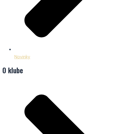
Novinky
O klube