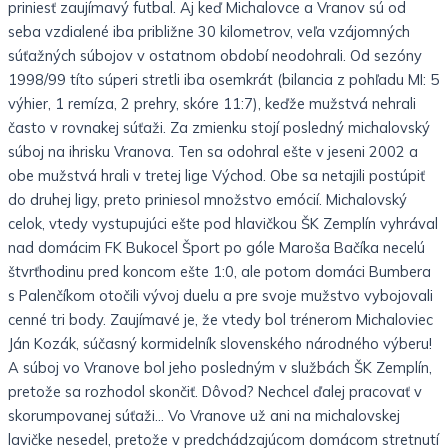
priniesť zaujímavý futbal. Aj keď Michalovce a Vranov sú od
seba vzdialené iba približne 30 kilometrov, veľa vzájomných
súťažných súbojov v ostatnom období neodohrali. Od sezóny
1998/99 títo súperi stretli iba osemkrát (bilancia z pohľadu MI: 5
výhier, 1 remíza, 2 prehry, skóre 11:7), keďže mužstvá nehrali
často v rovnakej súťaži. Za zmienku stojí posledný michalovský
súboj na ihrisku Vranova. Ten sa odohral ešte v jeseni 2002 a
obe mužstvá hrali v tretej lige Východ. Obe sa netajili postúpiť
do druhej ligy, preto priniesol množstvo emócií. Michalovský
celok, vtedy vystupujúci ešte pod hlavičkou ŠK Zemplín vyhrával
nad domácim FK Bukocel Šport po góle Maroša Bačíka necelú
štvrťhodinu pred koncom ešte 1:0, ale potom domáci Bumbera
s Palenčíkom otočili vývoj duelu a pre svoje mužstvo vybojovali
cenné tri body. Zaujímavé je, že vtedy bol trénerom Michaloviec
Ján Kozák, súčasný kormidelník slovenského národného výberu!
A súboj vo Vranove bol jeho posledným v službách ŠK Zemplín,
pretože sa rozhodol skončiť. Dôvod? Nechcel ďalej pracovať v
skorumpovanej súťaži… Vo Vranove už ani na michalovskej
lavičke nesedel, pretože v predchádzajúcom domácom stretnutí