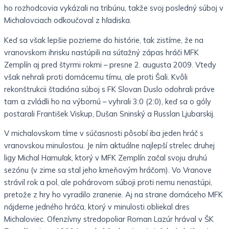
ho rozhodcovia vykázali na tribúnu, takže svoj posledný súboj v
Michalovciach odkoučoval z hľadiska.
Keď sa však lepšie pozrieme do histórie, tak zistíme, že na
vranovskom ihrisku nastúpili na súťažný zápas hráči MFK
Zemplín aj pred štyrmi rokmi – presne 2. augusta 2009. Vtedy
však nehrali proti domácemu tímu, ale proti Šali. Kvôli
rekonštrukcii štadióna súboj s FK Slovan Duslo odohrali práve
tam a zvládli ho na výbornú – vyhrali 3:0 (2:0), keď sa o góly
postarali František Viskup, Dušan Sninský a Russlan Ljubarskij.
V michalovskom tíme v súčasnosti pôsobí iba jeden hráč s
vranovskou minulosťou. Je ním aktuálne najlepší strelec druhej
ligy Michal Hamuľak, ktorý v MFK Zemplín začal svoju druhú
sezónu (v zime sa stal jeho kmeňovým hráčom). Vo Vranove
strávil rok a pol, ale pohárovom súboji proti nemu nenastúpi,
pretože z hry ho vyradilo zranenie. Aj na strane domáceho MFK
nájdeme jedného hráča, ktorý v minulosti obliekal dres
Michaloviec. Ofenzívny stredopoliar Roman Lazúr hrával v ŠK