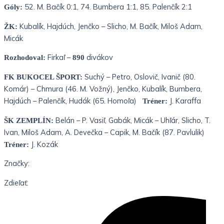
52. M. Bačík 0:1, 74. Bumbera 1:1, 85. Palenčík 2:1
Góly:
Kubalík, Hajdúch, Jenčko – Slicho, M. Bačík, Miloš Adam,
ŽK:
Micák
Firkaľ –
divákov
Rozhodoval:
890
Suchý – Petro, Oslovič, Ivanič (80.
FK BUKOCEL ŠPORT:
Komár) – Chmura (46. M. Vožný), Jenčko, Kubalík, Bumbera,
Hajdúch – Palenčík, Hudák (65. Homoľa)
J. Karaffa
Tréner:
Belán – P. Vasiľ, Gabák, Micák – Uhľár, Slicho, T.
ŠK ZEMPLÍN:
Ivan, Miloš Adam, A. Devečka – Capik, M. Bačík (87. Pavlulik)
J. Kozák
Tréner:
Značky:
Zdieľať: