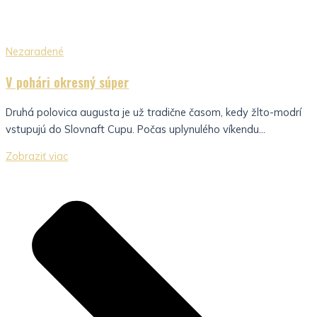
Nezaradené
V pohári okresný súper
Druhá polovica augusta je už tradične časom, kedy žlto-modrí
vstupujú do Slovnaft Cupu. Počas uplynulého víkendu...
Zobraziť viac