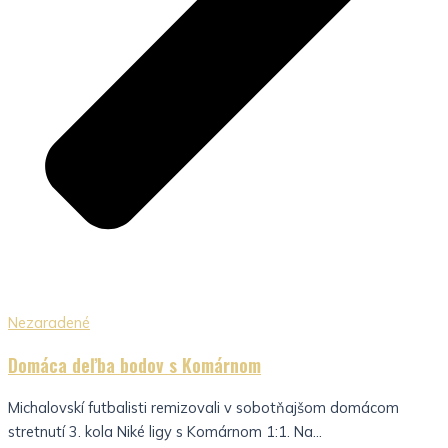
Nezaradené
Domáca deľba bodov s Komárnom
Michalovskí futbalisti remizovali v sobotňajšom domácom
stretnutí 3. kola Niké ligy s Komárnom 1:1. Na...