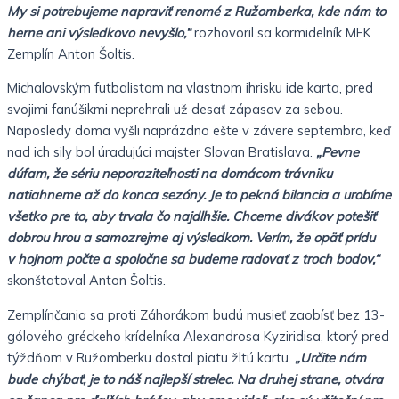
My si potrebujeme napraviť renomé z Ružomberka, kde nám to
herne ani výsledkovo nevyšlo,“
rozhovoril sa kormidelník MFK
Zemplín Anton Šoltis.
Michalovským futbalistom na vlastnom ihrisku ide karta, pred
svojimi fanúšikmi neprehrali už desať zápasov za sebou.
Naposledy doma vyšli naprázdno ešte v závere septembra, keď
nad ich sily bol úradujúci majster Slovan Bratislava.
„Pevne
dúfam, že sériu neporaziteľnosti na domácom trávniku
natiahneme až do konca sezóny. Je to pekná bilancia a urobíme
všetko pre to, aby trvala čo najdlhšie. Chceme divákov potešiť
dobrou hrou a samozrejme aj výsledkom. Verím, že opäť prídu
v hojnom počte a spoločne sa budeme radovať z troch bodov,“
skonštatoval Anton Šoltis.
Zemplínčania sa proti Záhorákom budú musieť zaobísť bez 13-
gólového gréckeho krídelníka Alexandrosa Kyziridisa, ktorý pred
týždňom v Ružomberku dostal piatu žltú kartu.
„Určite nám
bude chýbať, je to náš najlepší strelec. Na druhej strane, otvára