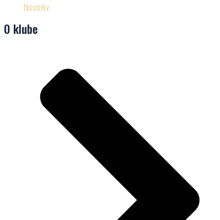
Novinky
O klube