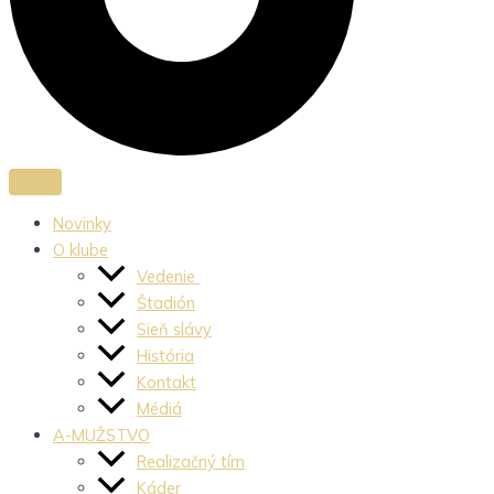
Novinky
O klube
Vedenie
Štadión
Sieň slávy
História
Kontakt
Médiá
A-MUŽSTVO
Realizačný tím
Káder