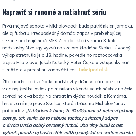
Napraviť si renomé a natiahnuť sériu
Prvá májová sobota v Michalovciach bude patriť nielen jarmoku,
ale aj futbalu. Predposledný domáci zápas v prebiehajúcej
sezóne odohrajú hráči MFK Zemplín, ktorí v rámci 8. kola
nadstavby Niké ligy vyzvú na svojom štadióne Skalicu. Úvodný
výkop stretnutia je o 18. hodine, povedie ho rozhodcovská
trojica Filip Glova, Jakub Košecký, Peter Čajka a vstupenky naň
si môžete v predstihu zadovážiť cez
Ticketportal.sk
.
Žlto-modrí si od začiatku nadstavby držia vedúcu pozíciu
v dolnej šestke, avšak po minulom víkende sa ich náskok na čele
scvrkol na dva body. Na chrbát im dýcha nováčik z Komárna,
hneď za ním je práve Skalica, ktorá stráca na Michalovčanov
päť bodov.
„Vzhľadom k tomu, že Skaličanom už nehrozí priamy
zostup, tak verím, že to nebude takticky zviazaný zápas
a diváci uvidia dobrý otvorený futbal. Oba tímy budú chcieť
vyhrať, pretože aj hostia stále môžu pomýšľať na siedme miesto.