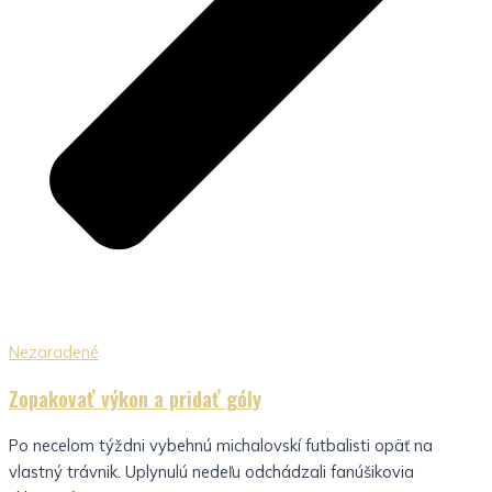
Nezaradené
Zopakovať výkon a pridať góly
Po necelom týždni vybehnú michalovskí futbalisti opäť na
vlastný trávnik. Uplynulú nedeľu odchádzali fanúšikovia