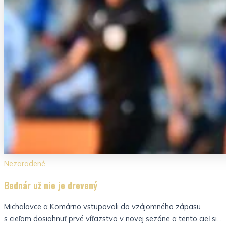
Nezaradené
Bednár už nie je drevený
Michalovce a Komárno vstupovali do vzájomného zápasu
s cieľom dosiahnuť prvé víťazstvo v novej sezóne a tento cieľ si...