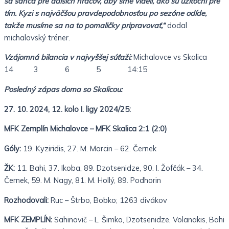
sa šanca pre ďalších hráčov, aby sme videli, ako sú užitoční pre
tím. Kyzi s najväčšou pravdepodobnosťou po sezóne odíde,
takže musíme sa na to pomaličky pripravovať,“
dodal
michalovský tréner.
Vzájomná bilancia v najvyššej súťaži:
Michalovce vs Skalica
14 3 6 5 14:15
Posledný zápas doma so Skalicou:
27. 10. 2024, 12. kolo I. ligy 2024/25:
MFK Zemplín Michalovce – MFK Skalica 2:1 (2:0)
Góly:
19. Kyziridis, 27. M. Marcin – 62. Černek
ŽK:
11. Bahi, 37. Ikoba, 89. Dzotsenidze, 90. I. Žofčák – 34.
Černek, 59. M. Nagy, 81. M. Hollý, 89. Podhorin
Rozhodovali:
Ruc – Štrbo, Bobko; 1263 divákov
MFK ZEMPLÍN:
Sahinovič – L. Šimko, Dzotsenidze, Volanakis, Bahi