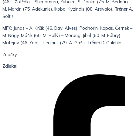
(46. I. Žofčák) – Shimamura, Zubairu, S. Danko (75. M. Bednár) –
M. Marcin (75. Adekunle), Ikoba, Kyziridis (88. Arevalo).
Tréner
A.
Šoltis
MFK:
Junas – A. Krčík (46. Davi Alves), Podhorin, Kopas, Černek –
M. Nagy, Mášik (60. M. Hollý) – Morong, Jibril (60. M. Fábry),
Matejov (46. Yao) – Leginus (79. A. Gaži).
Tréner
D. Oulehla
Značky:
Zdieľať: