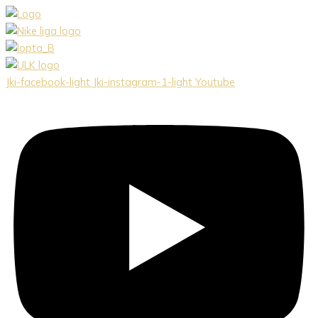
Preskočiť
na
obsah
Jki-facebook-light
Jki-instagram-1-light
Youtube