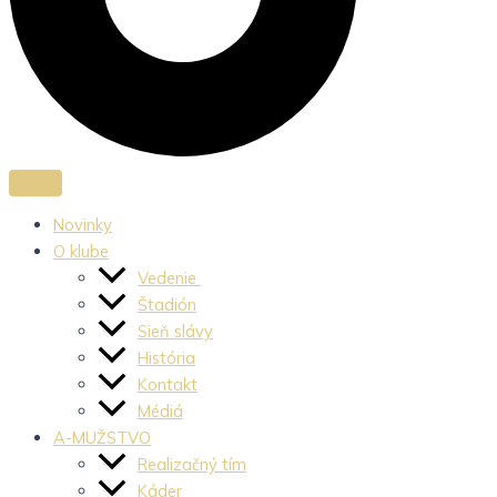
Novinky
O klube
Vedenie
Štadión
Sieň slávy
História
Kontakt
Médiá
A-MUŽSTVO
Realizačný tím
Káder