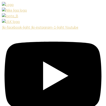
Preskočiť
na
obsah
Jki-facebook-light
Jki-instagram-1-light
Youtube