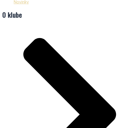
Novinky
O klube