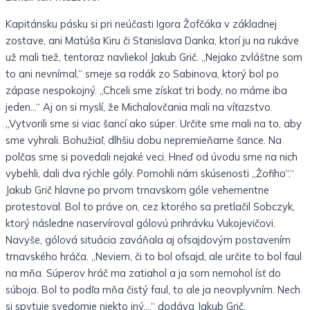
Kapitánsku pásku si pri neúčasti Igora Žofčáka v základnej
zostave, ani Matúša Kiru či Stanislava Danka, ktorí ju na rukáve
už mali tiež, tentoraz navliekol Jakub Grič. „Nejako zvláštne som
to ani nevnímal,“ smeje sa rodák zo Sabinova, ktorý bol po
zápase nespokojný. „Chceli sme získať tri body, no máme iba
jeden…“ Aj on si myslí, že Michalovčania mali na víťazstvo.
„Vytvorili sme si viac šancí ako súper. Určite sme mali na to, aby
sme vyhrali. Bohužiaľ, dlhšiu dobu nepremieňame šance. Na
polčas sme si povedali nejaké veci. Hneď od úvodu sme na nich
vybehli, dali dva rýchle góly. Pomohli nám skúsenosti „Žofiho“.“
Jakub Grič hlavne po prvom trnavskom góle vehementne
protestoval. Bol to práve on, cez ktorého sa pretlačil Sobczyk,
ktorý následne naservíroval gólovú prihrávku Vukojevičovi.
Navyše, gólová situácia zaváňala aj ofsajdovým postavením
trnavského hráča. „Neviem, či to bol ofsajd, ale určite to bol faul
na mňa. Súperov hráč ma zatiahol a ja som nemohol ísť do
súboja. Bol to podľa mňa čistý faul, to ale ja neovplyvním. Nech
si spytuje svedomie niekto iný…,“ dodáva Jakub Grič.