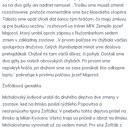
sa na dva góly ani nadrieť nemusel. „Trošku sme museli zmeniť
rozostavenie, pretože momentálne sme bez klasického stopéra.
Takisto sme opäť chceli dať šancu tým hráčom, čo majú zmluvu
aj pre budúcu sezónu,“ rozhovoril sa tréner MFK Zemplín Jozef
Majoroš, ktorý urobil oproti zápasu s Ružomberkom sedem
zmien v základnej zostave. „V prvom polčase mi chýbala väčšia
spolupráca družstva. Celých štyridsaťpäť minút sme doslova
prehajdákali. Chýbal mi tam väčší dôraz, či pohyb. Dostali sme
dva góly po našich obrovských chybách. Pri prvom sme
nepokryli hráča, pri druhom sme sa zase ponúkali, kto odkopne
loptu,“ pokračuje k prvému polčasu Jozef Majoroš.
Žofčáková genialita
Michalovský lodivod urobil do druhého dejstva dve zmeny v
zostave, keď na ihrisko poslal rýchleho Popovitsa a
nestarnúceho Igora Žofčáka. V priebehu tohto dejstva prišiel na
ihrisko aj Milan Kvocera. Všetci traja sa pričinili o obrat na ihrisku.
Michalovčania vyrovnali už za sedem minút. Prv síce Žofčák z