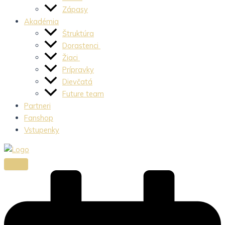
Zápasy
Akadémia
Štruktúra
Dorastenci
Žiaci
Prípravky
Dievčatá
Future team
Partneri
Fanshop
Vstupenky