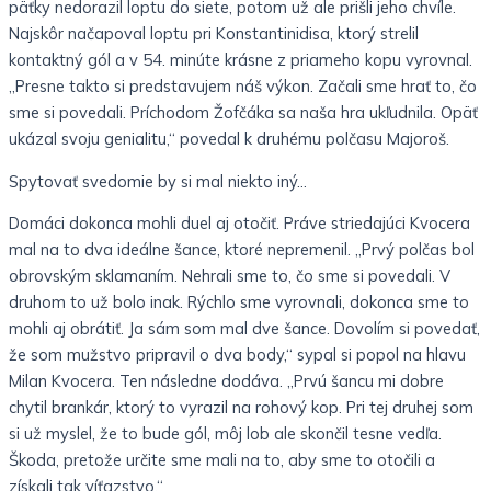
päťky nedorazil loptu do siete, potom už ale prišli jeho chvíle.
Najskôr načapoval loptu pri Konstantinidisa, ktorý strelil
kontaktný gól a v 54. minúte krásne z priameho kopu vyrovnal.
„Presne takto si predstavujem náš výkon. Začali sme hrať to, čo
sme si povedali. Príchodom Žofčáka sa naša hra ukľudnila. Opäť
ukázal svoju genialitu,“ povedal k druhému polčasu Majoroš.
Spytovať svedomie by si mal niekto iný…
Domáci dokonca mohli duel aj otočiť. Práve striedajúci Kvocera
mal na to dva ideálne šance, ktoré nepremenil. „Prvý polčas bol
obrovským sklamaním. Nehrali sme to, čo sme si povedali. V
druhom to už bolo inak. Rýchlo sme vyrovnali, dokonca sme to
mohli aj obrátiť. Ja sám som mal dve šance. Dovolím si povedať,
že som mužstvo pripravil o dva body,“ sypal si popol na hlavu
Milan Kvocera. Ten následne dodáva. „Prvú šancu mi dobre
chytil brankár, ktorý to vyrazil na rohový kop. Pri tej druhej som
si už myslel, že to bude gól, môj lob ale skončil tesne vedľa.
Škoda, pretože určite sme mali na to, aby sme to otočili a
získali tak víťazstvo.“