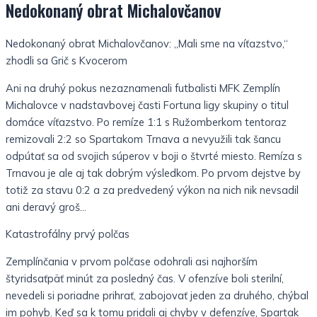
Nedokonaný obrat Michalovčanov
Nedokonaný obrat Michalovčanov: „Mali sme na víťazstvo,“
zhodli sa Grič s Kvocerom
Ani na druhý pokus nezaznamenali futbalisti MFK Zemplín
Michalovce v nadstavbovej časti Fortuna ligy skupiny o titul
domáce víťazstvo. Po remíze 1:1 s Ružomberkom tentoraz
remizovali 2:2 so Spartakom Trnava a nevyužili tak šancu
odpútať sa od svojich súperov v boji o štvrté miesto. Remíza s
Trnavou je ale aj tak dobrým výsledkom. Po prvom dejstve by
totiž za stavu 0:2 a za predvedený výkon na nich nik nevsadil
ani deravý groš…
Katastrofálny prvý polčas
Zemplínčania v prvom polčase odohrali asi najhorším
štyridsaťpäť minút za posledný čas. V ofenzíve boli sterilní,
nevedeli si poriadne prihrať, zabojovať jeden za druhého, chýbal
im pohyb. Keď sa k tomu pridali aj chyby v defenzíve, Spartak