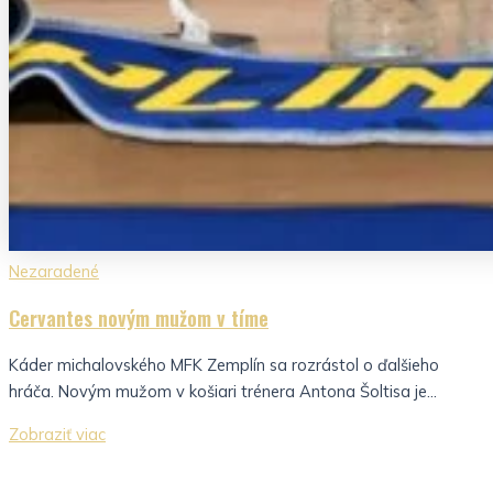
Nezaradené
Cervantes novým mužom v tíme
Káder michalovského MFK Zemplín sa rozrástol o ďalšieho
hráča. Novým mužom v košiari trénera Antona Šoltisa je...
Zobraziť viac