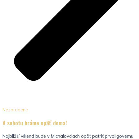
Nezaradené
V sobotu hráme opäť doma!
Najbližší víkend bude v Michalovciach opäť patriť prvoligovému