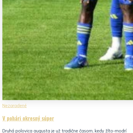
Nezaradené
V pohári okresný súper
Druhá polovica augusta je už tradične časom, kedy žlto-modrí