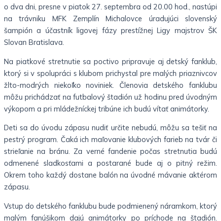
o dva dni, presne v piatok 27. septembra od 20.00 hod., nastúpi
na trávniku MFK Zemplín Michalovce úradujúci slovenský
šampión a účastník ligovej fázy prestížnej Ligy majstrov ŠK
Slovan Bratislava.
Na piatkové stretnutie sa poctivo pripravuje aj detský fanklub,
ktorý si v spolupráci s klubom prichystal pre malých priaznivcov
žlto-modrých niekoľko noviniek. Členovia detského fanklubu
môžu prichádzať na futbalový štadión už hodinu pred úvodným
výkopom a pri mládežníckej tribúne ich budú vítať animátorky.
Deti sa do úvodu zápasu nudiť určite nebudú, môžu sa tešiť na
pestrý program. Čaká ich maľovanie klubových farieb na tvár či
strieľanie na bránu. Za verné fandenie počas stretnutia budú
odmenené sladkosťami a postarané bude aj o pitný režim.
Okrem toho každý dostane balón na úvodné mávanie aktérom
zápasu.
Vstup do detského fanklubu bude podmienený náramkom, ktorý
malým fanúšikom dajú animátorky po príchode na štadión.