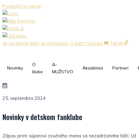
Preskočiť na obsah
Jki-facebook-light
Jki-instagram-1-light
Youtube
Tiktok
O
A-
Novinky
Akadémia
Partneri
klube
MUŽSTVO
25. septembra 2024
Novinky v detskom fanklube
Zápas proti súperovi zvučného mena sa nezadržateľne blíži. Už