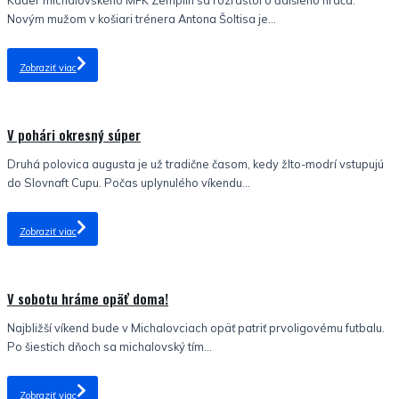
Káder michalovského MFK Zemplín sa rozrástol o ďalšieho hráča.
Novým mužom v košiari trénera Antona Šoltisa je...
Zobraziť viac
Nezaradené
V pohári okresný súper
Druhá polovica augusta je už tradične časom, kedy žlto-modrí vstupujú
do Slovnaft Cupu. Počas uplynulého víkendu...
Zobraziť viac
Nezaradené
V sobotu hráme opäť doma!
Najbližší víkend bude v Michalovciach opäť patriť prvoligovému futbalu.
Po šiestich dňoch sa michalovský tím...
Zobraziť viac