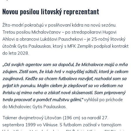
Novou posilou litovský reprezentant
Žlto-modrí pokračujú v posilňovaní kádra na novú sezónu.
Treťou posilou Michalovčanov – po stredopoliarovi Hugovi
Ahlovi a obrancovi Lukášovi Pauschekovi – je 25-ročný litovský
útočník Gytis Paulauskas, ktorý s MFK Zemplín podpísal kontrakt
do leta 2028.
„Od svojich agentov som sa dopočul, že Michalovce majú o mňa
záujem. Zistil som, že klub hrá v najvyššej súťaži, ktorá je celkom
zaujímavá. Keďže sa chcem futbalovo rozvíjať, rozhodol som sa
prijať ich ponuku. Mojím cieľom je zlepšovať sa vo všetkom na
ihrisku aj mimo neho a získať nové skúsenosti. Som pripravený
tvrdo pracovať a pomôcť mužstvu gólmi,“
vyhlásil po príchode
do Michaloviec Gytis Paulauskas.
Takmer dvojmetrový Litovčan (196 cm) sa narodil 27.
septembra 1999 vo Vilniuse. S futbalom začínal v tamojšom