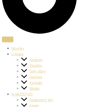
Novinky
O klube
Vedenie
Štadión
Sieň slávy
História
Kontakt
Médiá
A-MUŽSTVO
Realizačný tím
Káder