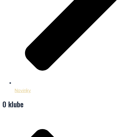
Novinky
O klube