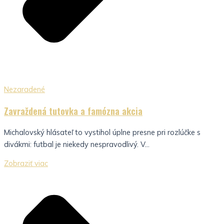
Nezaradené
Zavraždená tutovka a famózna akcia
Michalovský hlásateľ to vystihol úplne presne pri rozlúčke s
divákmi: futbal je niekedy nespravodlivý. V...
Zobraziť viac