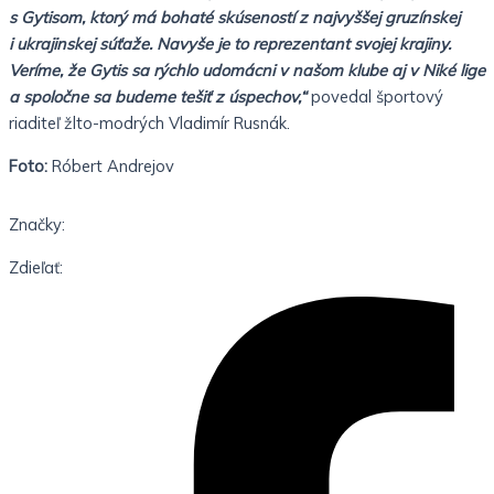
s Gytisom, ktorý má bohaté skúseností z najvyššej gruzínskej
i ukrajinskej súťaže. Navyše je to reprezentant svojej krajiny.
Veríme, že Gytis sa rýchlo udomácni v našom klube aj v Niké lige
a spoločne sa budeme tešiť z úspechov,“
povedal športový
riaditeľ žlto-modrých Vladimír Rusnák.
Foto:
Róbert Andrejov
Značky:
Zdieľať: