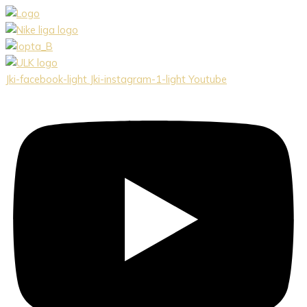
Preskočiť
na
obsah
Jki-facebook-light
Jki-instagram-1-light
Youtube