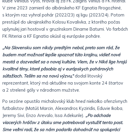
klube Vilniaus Vytis, hrával aj za FK Žalgiris Vilnius a FK Riteriai.
V zime 2023 zamieril do albánskeho KF Egnatia Rrogozhinë,
s ktorým raz vyhral pohár (2022/23) aj ligu (2023/24). Potom
prestúpil do ukrajinského Kolosu Kovalivka, z ktorého počas
uplynulej jari hosťoval v gruzínskom Diname Batumi. Vo farbách
FK Riteriai a KF Egnatia okúsil aj európske poháre.
„Na Slovensku som nikdy predtým nebol, preto som rád, že
budem mať možnosť lepšie spoznať túto krajinu, vidieť nové
mestá a dozvedieť sa o novej kultúre. Viem, že v Niké lige hrajú
kvalitné tímy, ktoré pôsobia aj v európskych pohárových
súťažiach. Teším sa na novú výzvu,“
dodal litovský
reprezentant, ktorý má aktuálne na svojom konte 24 štartov
a 2 strelené góly v národnom mužstve.
Po sezóne opustilo michalovský klub hneď niekoľko ofenzívnych
futbalistov (Matúš Marcin, Alexandros Kyziridis, Eduvie Ikoba,
Jeremy Sivi, Enzo Arevalo, Issa Adekunle).
„Po odchode
viacerých hráčov z útoku sme potrebovali vystužiť tento post.
Sme veľmi radi, že sa nám podarilo dohodnúť na spolupráci