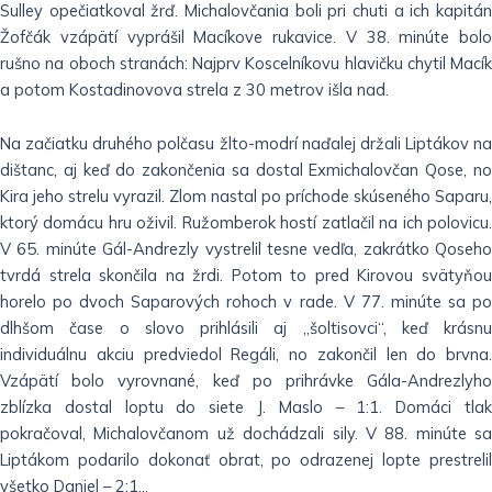
Sulley opečiatkoval žrď. Michalovčania boli pri chuti a ich kapitán
Žofčák vzápätí vyprášil Macíkove rukavice. V 38. minúte bolo
rušno na oboch stranách: Najprv Koscelníkovu hlavičku chytil Macík
a potom Kostadinovova strela z 30 metrov išla nad.
Na začiatku druhého polčasu žlto-modrí naďalej držali Liptákov na
dištanc, aj keď do zakončenia sa dostal Exmichalovčan Qose, no
Kira jeho strelu vyrazil. Zlom nastal po príchode skúseného Saparu,
ktorý domácu hru oživil. Ružomberok hostí zatlačil na ich polovicu.
V 65. minúte Gál-Andrezly vystrelil tesne vedľa, zakrátko Qoseho
tvrdá strela skončila na žrdi. Potom to pred Kirovou svätyňou
horelo po dvoch Saparových rohoch v rade. V 77. minúte sa po
dlhšom čase o slovo prihlásili aj „šoltisovci“, keď krásnu
individuálnu akciu predviedol Regáli, no zakončil len do brvna.
Vzápätí bolo vyrovnané, keď po prihrávke Gála-Andrezlyho
zblízka dostal loptu do siete J. Maslo – 1:1. Domáci tlak
pokračoval, Michalovčanom už dochádzali sily. V 88. minúte sa
Liptákom podarilo dokonať obrat, po odrazenej lopte prestrelil
všetko Daniel – 2:1…