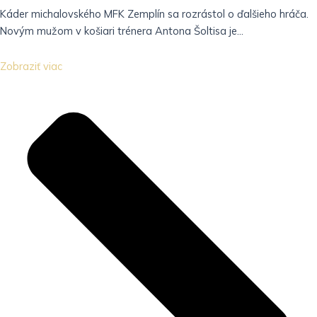
Káder michalovského MFK Zemplín sa rozrástol o ďalšieho hráča.
Novým mužom v košiari trénera Antona Šoltisa je...
Zobraziť viac