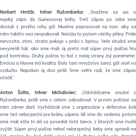
Norbert Hrnčár, tréner Ružomberka:
„Snažíme sa asi 
nejaký zápis do Guinessovej knihy. Tretí zápas po sebe sme
dostali z prvého rohu gól. Musíme popracovať na tom, aby sa
nám takéto veci neopakovali. Narúša to potom všetky plány. Príde
nervozita, stres, strata pokoja v práci s loptou. Veľa situácií sme
nevyriešili tak, ako sme mali, aj preto mal súper prvý polčas hru
pod kontrolou. Druhý polčas to bol z našej strany iný parameter.
Emócia a hlavne iná kvalita. Bolo tam množstvo šancí, gól visel vo
vzduchu. Napokon aj dva prišli. Sme veľmi radi, že sme zápas
otočili.“
Anton Šoltis, tréner Michaloviec:
„Odchádzame smutní z
Ružomberka, prišli sme s cieľom zabodovať. V prvom polčase sa
nám zámer daril. Vychádzali sme z organizácie v defenzíve, boli
sme tiež nebezpeční pre bránu súpera. Išli sme do vedenia, potom
sme mali ešte tri dá sa povedať čisté šance, z ktorých sme mohli
zvýšiť. Súper prvý polčas nebol nebezpečný, keby sme upravili na