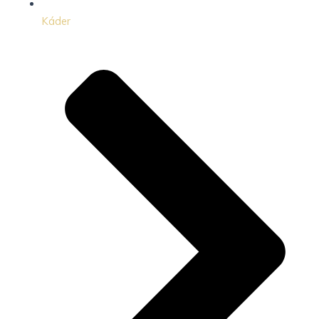
Káder