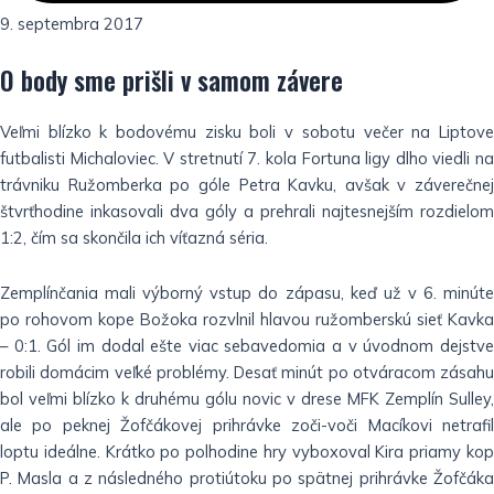
9. septembra 2017
O body sme prišli v samom závere
Veľmi blízko k bodovému zisku boli v sobotu večer na Liptove
futbalisti Michaloviec. V stretnutí 7. kola Fortuna ligy dlho viedli na
trávniku Ružomberka po góle Petra Kavku, avšak v záverečnej
štvrťhodine inkasovali dva góly a prehrali najtesnejším rozdielom
1:2, čím sa skončila ich víťazná séria.
Zemplínčania mali výborný vstup do zápasu, keď už v 6. minúte
po rohovom kope Božoka rozvlnil hlavou ružomberskú sieť Kavka
– 0:1. Gól im dodal ešte viac sebavedomia a v úvodnom dejstve
robili domácim veľké problémy. Desať minút po otváracom zásahu
bol veľmi blízko k druhému gólu novic v drese MFK Zemplín Sulley,
ale po peknej Žofčákovej prihrávke zoči-voči Macíkovi netrafil
loptu ideálne. Krátko po polhodine hry vyboxoval Kira priamy kop
P. Masla a z následného protiútoku po spätnej prihrávke Žofčáka