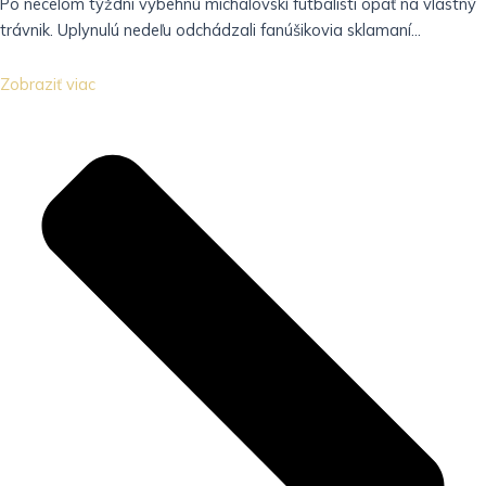
Po necelom týždni vybehnú michalovskí futbalisti opäť na vlastný
trávnik. Uplynulú nedeľu odchádzali fanúšikovia sklamaní...
Zobraziť viac