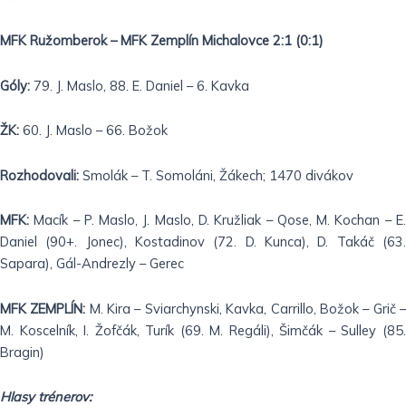
MFK Ružomberok – MFK Zemplín Michalovce 2:1 (0:1)
Góly:
79. J. Maslo, 88. E. Daniel – 6. Kavka
ŽK:
60. J. Maslo – 66. Božok
Rozhodovali:
Smolák – T. Somoláni, Žákech; 1470 divákov
MFK:
Macík – P. Maslo, J. Maslo, D. Kružliak – Qose, M. Kochan – E.
Daniel (90+. Jonec), Kostadinov (72. D. Kunca), D. Takáč (63.
Sapara), Gál-Andrezly – Gerec
MFK ZEMPLÍN:
M. Kira – Sviarchynski, Kavka, Carrillo, Božok – Grič 
M. Koscelník, I. Žofčák, Turík (69. M. Regáli), Šimčák – Sulley (85.
Bragin)
Hlasy trénerov: