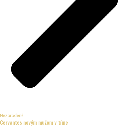
Nezaradené
Cervantes novým mužom v tíme