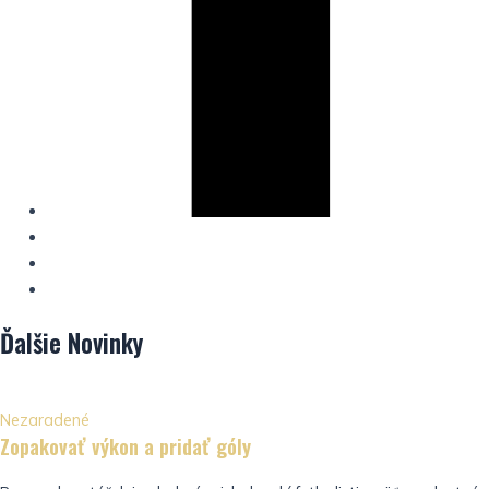
Ďalšie
Novinky
Nezaradené
Zopakovať výkon a pridať góly