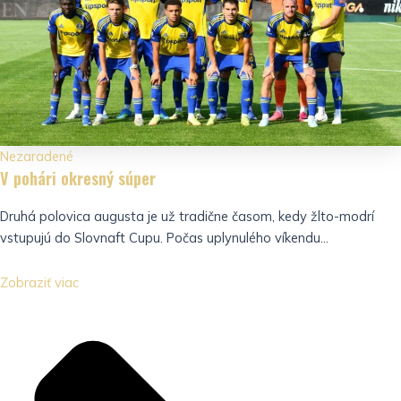
Nezaradené
V pohári okresný súper
Druhá polovica augusta je už tradične časom, kedy žlto-modrí
vstupujú do Slovnaft Cupu. Počas uplynulého víkendu...
Zobraziť viac