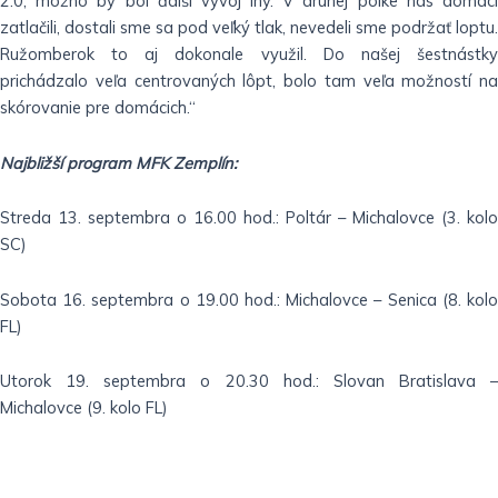
2:0, možno by bol ďalší vývoj iný. V druhej polke nás domáci
zatlačili, dostali sme sa pod veľký tlak, nevedeli sme podržať loptu.
Ružomberok to aj dokonale využil. Do našej šestnástky
prichádzalo veľa centrovaných lôpt, bolo tam veľa možností na
skórovanie pre domácich.“
Najbližší program MFK Zemplín:
Streda 13. septembra o 16.00 hod.: Poltár – Michalovce (3. kolo
SC)
Sobota 16. septembra o 19.00 hod.: Michalovce – Senica (8. kolo
FL)
Utorok 19. septembra o 20.30 hod.: Slovan Bratislava –
Michalovce (9. kolo FL)