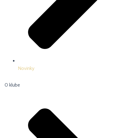
Novinky
O klube