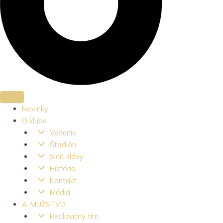
Novinky
O klube
Vedenie
Štadión
Sieň slávy
História
Kontakt
Médiá
A-MUŽSTVO
Realizačný tím