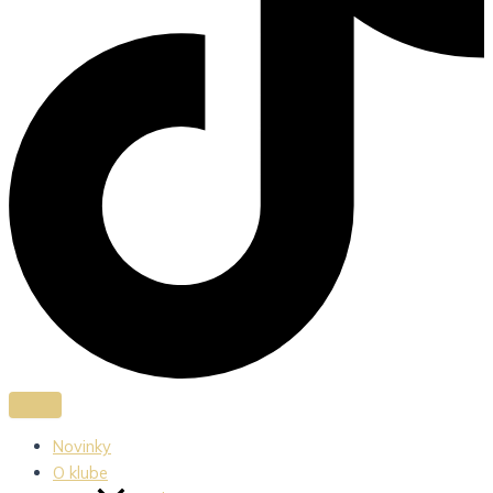
Novinky
O klube