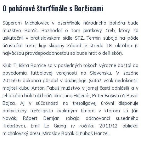
O pohárové štvrťfinále s Borčicami
Súperom Michaloviec v osemfinále národného pohára bude
mužstvo Borčíc. Rozhodol o tom piatkový žreb, ktorý sa
uskutočnil v bratislavskom sídle SFZ. Termín súboja na pôde
účastníka tretej ligy skupiny Západ je streda 18. októbra (s
najväčšou pravdepodobnosťou sa bude hrať o deň skôr).
Klub TJ Iskra Borčice sa v posledných rokoch výrazne dostal do
povedomia futbalovej verejnosti na Slovensku. V sezóne
2015/16 dokonca pôsobil v druhej lige (súťaž však nedokončil,
majiteľ klubu Anton Fabuš mužstvo v jarnej časti odhlásil) a v
jeho kádri boli takí hráči ako Juraj Halenár, Peter Bašista či Pavol
Bajza. Aj v súčasnosti na treťoligovej úrovni disponuje
ambiciózny treťoligista kvalitným tímom, v ktorom sú Ján
Novák, Róbert Demjan (obaja odchovanci susedného
Trebišova), Emil Le Giang (v ročníku 2011/12 obliekal
michalovský dres), Miroslav Barčík či Ľuboš Hanzel.