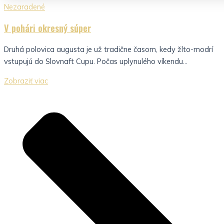
Nezaradené
V pohári okresný súper
Druhá polovica augusta je už tradične časom, kedy žlto-modrí
vstupujú do Slovnaft Cupu. Počas uplynulého víkendu...
Zobraziť viac