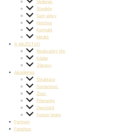
Vedenie
Štadión
Sieň slávy
História
Kontakt
Médiá
A-MUŽSTVO
Realizačný tím
Káder
Zápasy
Akadémia
Štruktúra
Dorastenci
Žiaci
Prípravky
Dievčatá
Future team
Partneri
Fanshop