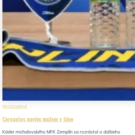
Nezaradené
Cervantes novým mužom v tíme
Káder michalovského MFK Zemplín sa rozrástol o ďalšieho