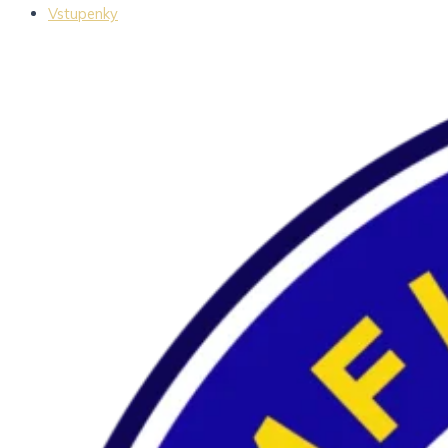
Vstupenky