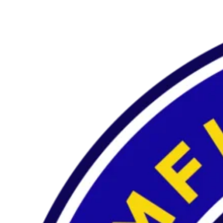
Preskočiť
na
obsah