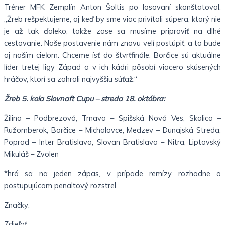
Tréner MFK Zemplín Anton Šoltis po losovaní skonštatoval:
„Žreb rešpektujeme, aj keď by sme viac privítali súpera, ktorý nie
je až tak ďaleko, takže zase sa musíme pripraviť na dlhé
cestovanie. Naše postavenie nám znovu velí postúpiť, a to bude
aj naším cieľom. Chceme ísť do štvrťfinále. Borčice sú aktuálne
líder tretej ligy Západ a v ich kádri pôsobí viacero skúsených
hráčov, ktorí sa zahrali najvyššiu súťaž.“
Žreb 5. kola Slovnaft Cupu – streda 18. októbra:
Žilina – Podbrezová, Trnava – Spišská Nová Ves, Skalica –
Ružomberok, Borčice – Michalovce, Medzev – Dunajská Streda,
Poprad – Inter Bratislava, Slovan Bratislava – Nitra, Liptovský
Mikuláš – Zvolen
*hrá sa na jeden zápas, v prípade remízy rozhodne o
postupujúcom penaltový rozstrel
Značky:
Zdieľať: