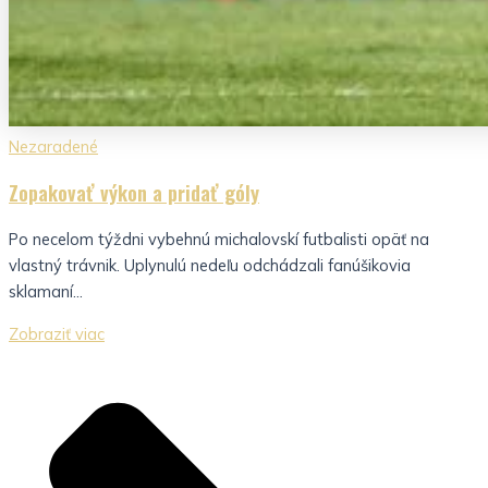
Nezaradené
Zopakovať výkon a pridať góly
Po necelom týždni vybehnú michalovskí futbalisti opäť na
vlastný trávnik. Uplynulú nedeľu odchádzali fanúšikovia
sklamaní...
Zobraziť viac