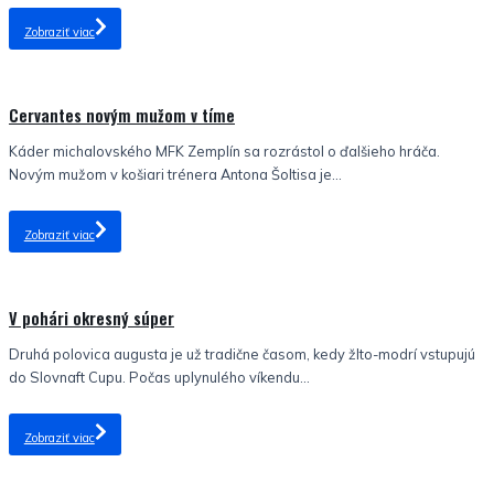
Zobraziť viac
Nezaradené
Cervantes novým mužom v tíme
Káder michalovského MFK Zemplín sa rozrástol o ďalšieho hráča.
Novým mužom v košiari trénera Antona Šoltisa je...
Zobraziť viac
Nezaradené
V pohári okresný súper
Druhá polovica augusta je už tradične časom, kedy žlto-modrí vstupujú
do Slovnaft Cupu. Počas uplynulého víkendu...
Zobraziť viac