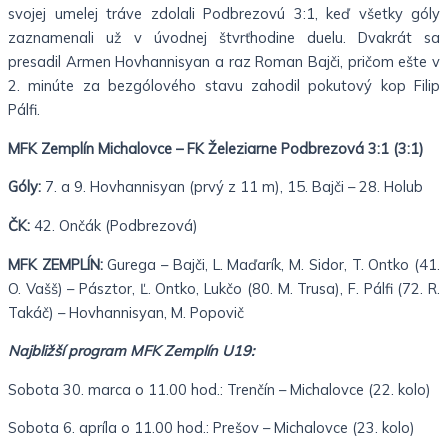
svojej umelej tráve zdolali Podbrezovú 3:1, keď všetky góly
zaznamenali už v úvodnej štvrťhodine duelu. Dvakrát sa
presadil Armen Hovhannisyan a raz Roman Bajči, pričom ešte v
2. minúte za bezgólového stavu zahodil pokutový kop Filip
Pálfi.
MFK Zemplín Michalovce – FK Železiarne Podbrezová 3:1 (3:1)
Góly:
7. a 9. Hovhannisyan (prvý z 11 m), 15. Bajči – 28. Holub
ČK:
42. Ončák (Podbrezová)
MFK ZEMPLÍN:
Gurega – Bajči, L. Maďarík, M. Sidor, T. Ontko (41.
O. Vašš) – Pásztor, Ľ. Ontko, Lukčo (80. M. Trusa), F. Pálfi (72. R.
Takáč) – Hovhannisyan, M. Popovič
Najbližší program MFK Zemplín U19:
Sobota 30. marca o 11.00 hod.: Trenčín – Michalovce (22. kolo)
Sobota 6. apríla o 11.00 hod.: Prešov – Michalovce (23. kolo)