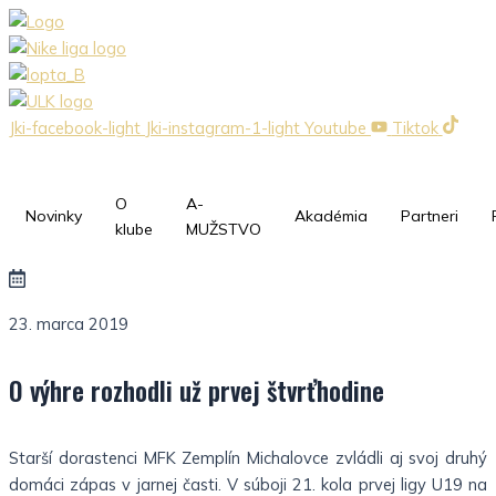
Preskočiť
na
obsah
Jki-facebook-light
Jki-instagram-1-light
Youtube
Tiktok
O
A-
Novinky
Akadémia
Partneri
klube
MUŽSTVO
23. marca 2019
O výhre rozhodli už prvej štvrťhodine
Starší dorastenci MFK Zemplín Michalovce zvládli aj svoj druhý
domáci zápas v jarnej časti. V súboji 21. kola prvej ligy U19 na