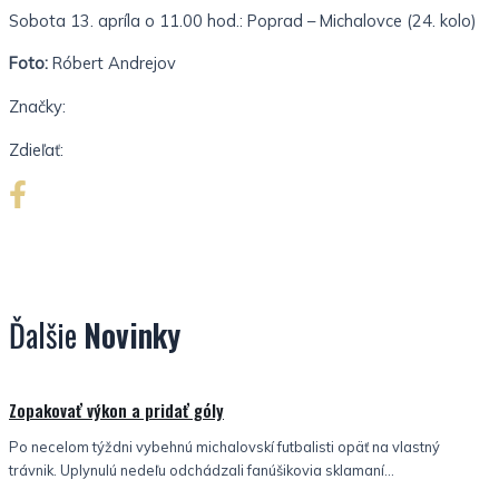
Sobota 13. apríla o 11.00 hod.: Poprad – Michalovce (24. kolo)
Foto:
Róbert Andrejov
Značky:
Zdieľať:
Ďalšie
Novinky
Nezaradené
Zopakovať výkon a pridať góly
Po necelom týždni vybehnú michalovskí futbalisti opäť na vlastný
trávnik. Uplynulú nedeľu odchádzali fanúšikovia sklamaní...