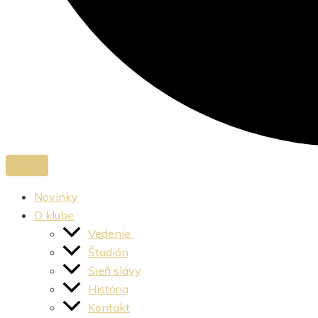
Novinky
O klube
Vedenie
Štadión
Sieň slávy
História
Kontakt