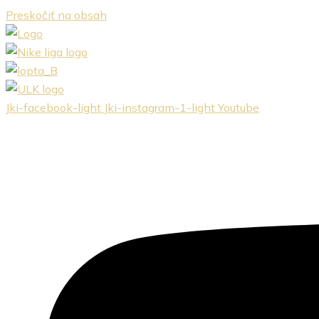
Preskočiť na obsah
Jki-facebook-light
Jki-instagram-1-light
Youtube