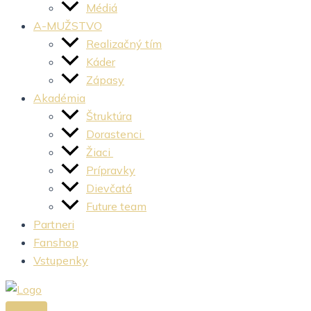
Médiá
A-MUŽSTVO
Realizačný tím
Káder
Zápasy
Akadémia
Štruktúra
Dorastenci
Žiaci
Prípravky
Dievčatá
Future team
Partneri
Fanshop
Vstupenky