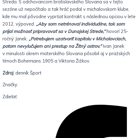
Streda. S odchovancom bratislavského Slovana sa v tejto
sezóne už nepočítalo a tak hráč podal v michalovskom klube,
kde mu mal pôvodne vypršať kontrakt s následnou opciou v lete
2012, výpoveď.
„Aby som netrénoval individuálne, tak som
prijal možnosť pripravovať sa v Dunajskej Strede,“
hovorí 25-
ročný Janek.
„Potrebujem uzatvoriť kapitolu v Michalovciach,
potom nevylučujem ani prestup na Žitný ostrov.“
Ivan Janek
v minulosti okrem materského Slovana pôsobil aj v pražských
tímoch Bohemians 1905 a Viktoria Žižkov.
Zdroj:
denník Šport
Značky:
Zdieľať: