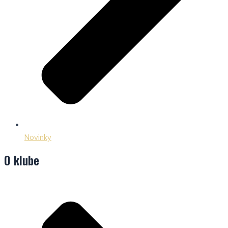
Novinky
O klube