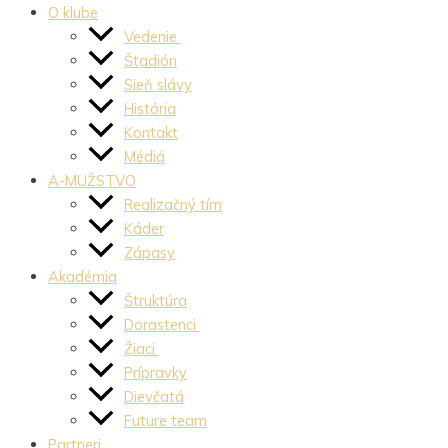
O klube
Vedenie
Štadión
Sieň slávy
História
Kontakt
Médiá
A-MUŽSTVO
Realizačný tím
Káder
Zápasy
Akadémia
Štruktúra
Dorastenci
Žiaci
Prípravky
Dievčatá
Future team
Partneri