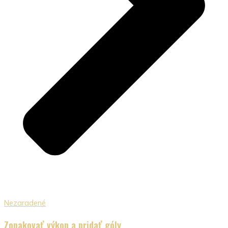
Nezaradené
Zopakovať výkon a pridať góly