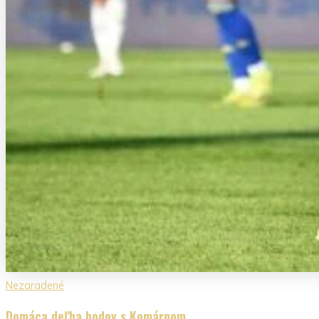
Nezaradené
Domáca deľba bodov s Komárnom