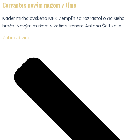
Cervantes novým mužom v tíme
Káder michalovského MFK Zemplín sa rozrástol o ďalšieho
hráča. Novým mužom v košiari trénera Antona Šoltisa je...
Zobraziť viac