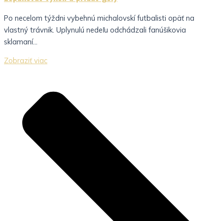
Po necelom týždni vybehnú michalovskí futbalisti opäť na
vlastný trávnik. Uplynulú nedeľu odchádzali fanúšikovia
sklamaní...
Zobraziť viac