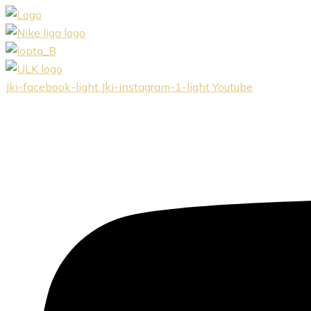
Preskočiť
na
obsah
Jki-facebook-light
Jki-instagram-1-light
Youtube