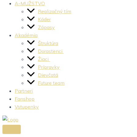
A-MUŽSTVO
Realizačný tím
Káder
Zápasy
Akadémia
Štruktúra
Dorastenci
Žiaci
Prípravky
Dievčatá
Future team
Partneri
Fanshop
Vstupenky