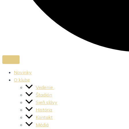
Novinky
O klube
Vedenie
Štadión
Sieň slávy
História
Kontakt
Médiá