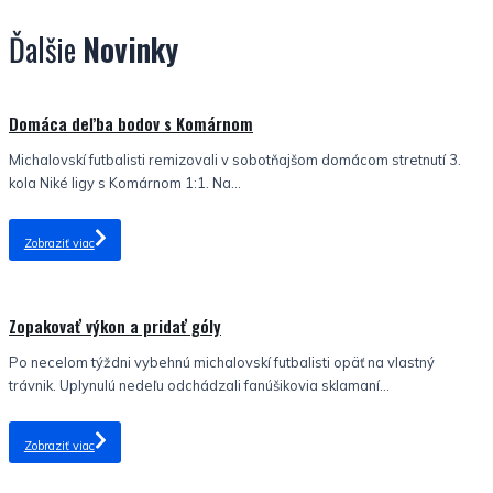
Ďalšie
Novinky
Nezaradené
Domáca deľba bodov s Komárnom
Michalovskí futbalisti remizovali v sobotňajšom domácom stretnutí 3.
kola Niké ligy s Komárnom 1:1. Na...
Zobraziť viac
Nezaradené
Zopakovať výkon a pridať góly
Po necelom týždni vybehnú michalovskí futbalisti opäť na vlastný
trávnik. Uplynulú nedeľu odchádzali fanúšikovia sklamaní...
Zobraziť viac
Nezaradené