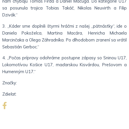
nám chýbajú Tomáš Firda a Daniel Mačuga. Do kategórie U17
sa posunula trojica Tobias Takáč, Nikolas Neuvirth a Filip
Dzivák.“
3. „Káder sme doplnili štyrmi hráčmi z našej „pätnástky“, ide o
Daniela Pokoželca, Martina Macára, Henricha Michaela
Marcinčaka a Olega Záhradníka. Po dlhodobom zranení sa vrátil
Sebastián Gerboc.“
4. „Počas prípravy odohráme postupne zápasy so Sninou U17,
Lokomotívou Košice U17, maďarskou Kisvárdou, Prešovom a
Humenným U17.“
Značky:
Zdieľať: