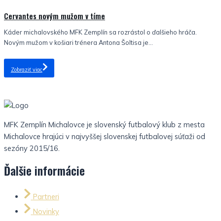
Cervantes novým mužom v tíme
Káder michalovského MFK Zemplín sa rozrástol o ďalšieho hráča.
Novým mužom v košiari trénera Antona Šoltisa je...
Zobraziť viac
MFK Zemplín Michalovce je slovenský futbalový klub z mesta
Michalovce hrajúci v najvyššej slovenskej futbalovej súťaži od
sezóny 2015/16.
Ďalšie informácie
Partneri
Novinky