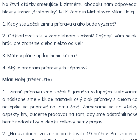
Na štyri otázky smerujúce k zimnému obdobiu nám odpovedal
hlavný tréner „šestnástky“ MFK Zemplín Michalovce Milan Holej.
1. Kedy ste začali zimnú prípravu a ako bude vyzerať?
2. Odštartovali ste v kompletnom zložení? Chýbajú vám nejakí
hráči pre zranenie alebo niekto odišiel?
3. Máte v pláne aj doplnenie kádra?
4. Aký je program prípravných zápasov?
Milan Holej (tréner U16)
1. „Zimnú prípravu sme začali 8. januára vstupným testovaním
a následne sme v klube nastavili celý blok prípravy s cieľom čo
najlepšie sa pripraviť na jarnú časť. Zameriame sa na všetky
aspekty hry, budeme pracovať na tom, aby sme odstránili naše
herné nedostatky a zlepšili celkový herný prejav.“
2. „Na úvodnom zraze sa predstavilo 19 hráčov. Pre zranenia