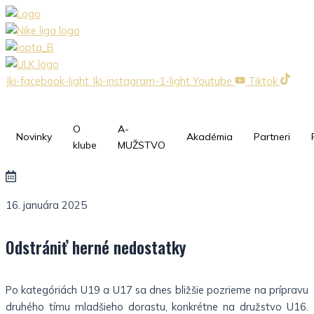
Preskočiť
na
obsah
Jki-facebook-light
Jki-instagram-1-light
Youtube
Tiktok
O
A-
Novinky
Akadémia
Partneri
klube
MUŽSTVO
16. januára 2025
Odstrániť herné nedostatky
Po kategóriách U19 a U17 sa dnes bližšie pozrieme na prípravu
druhého tímu mladšieho dorastu, konkrétne na družstvo U16.