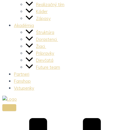
Realizačný tím
Káder
Zápasy
Akadémia
Štruktúra
Dorastenci
Žiaci
Prípravky
Dievčatá
Future team
Partneri
Fanshop
Vstupenky