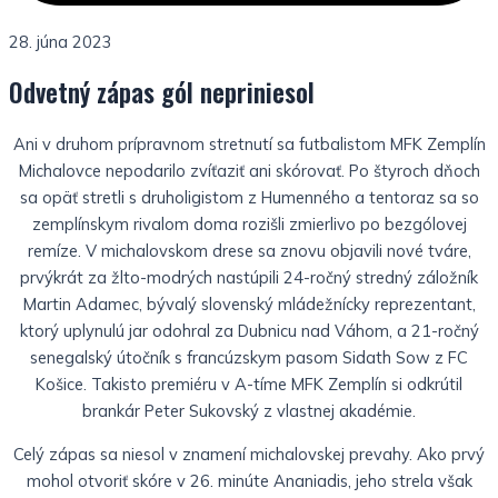
28. júna 2023
Odvetný zápas gól nepriniesol
Ani v druhom prípravnom stretnutí sa futbalistom MFK Zemplín
Michalovce nepodarilo zvíťaziť ani skórovať. Po štyroch dňoch
sa opäť stretli s druholigistom z Humenného a tentoraz sa so
zemplínskym rivalom doma rozišli zmierlivo po bezgólovej
remíze. V michalovskom drese sa znovu objavili nové tváre,
prvýkrát za žlto-modrých nastúpili 24-ročný stredný záložník
Martin Adamec, bývalý slovenský mládežnícky reprezentant,
ktorý uplynulú jar odohral za Dubnicu nad Váhom, a 21-ročný
senegalský útočník s francúzskym pasom Sidath Sow z FC
Košice. Takisto premiéru v A-tíme MFK Zemplín si odkrútil
brankár Peter Sukovský z vlastnej akadémie.
Celý zápas sa niesol v znamení michalovskej prevahy. Ako prvý
mohol otvoriť skóre v 26. minúte Ananiadis, jeho strela však