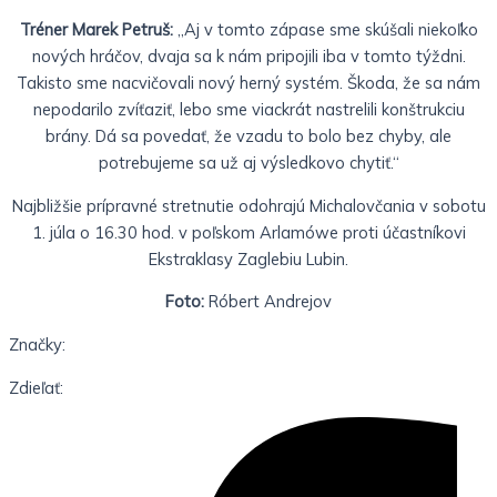
Tréner Marek Petruš:
„Aj v tomto zápase sme skúšali niekoľko
nových hráčov, dvaja sa k nám pripojili iba v tomto týždni.
Takisto sme nacvičovali nový herný systém. Škoda, že sa nám
nepodarilo zvíťaziť, lebo sme viackrát nastrelili konštrukciu
brány. Dá sa povedať, že vzadu to bolo bez chyby, ale
potrebujeme sa už aj výsledkovo chytiť.“
Najbližšie prípravné stretnutie odohrajú Michalovčania v sobotu
1. júla o 16.30 hod. v poľskom Arlamówe proti účastníkovi
Ekstraklasy Zaglebiu Lubin.
Foto:
Róbert Andrejov
Značky:
Zdieľať: