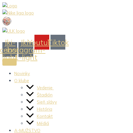
Preskočiť
na
obsah
Jki-
Jki-
Youtube
Tiktok
acebook-
instagram-
light
1-light
Novinky
O klube
Vedenie
Štadión
Sieň slávy
História
Kontakt
Médiá
A-MUŽSTVO