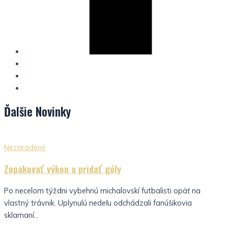
Ďalšie
Novinky
Nezaradené
Zopakovať výkon a pridať góly
Po necelom týždni vybehnú michalovskí futbalisti opäť na
vlastný trávnik. Uplynulú nedeľu odchádzali fanúšikovia
sklamaní...