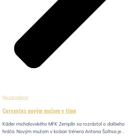
Nezaradené
Cervantes novým mužom v tíme
Káder michalovského MFK Zemplín sa rozrástol o ďalšieho
hráča. Novým mužom v košiari trénera Antona Šoltisa je...