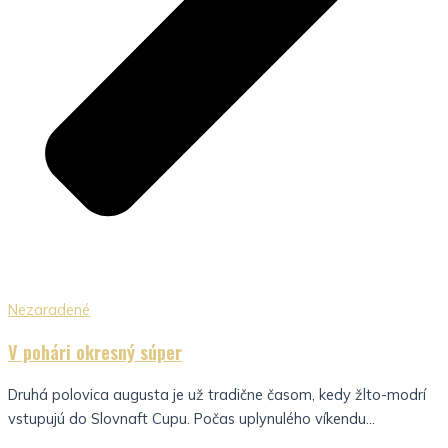
Nezaradené
V pohári okresný súper
Druhá polovica augusta je už tradične časom, kedy žlto-modrí
vstupujú do Slovnaft Cupu. Počas uplynulého víkendu...