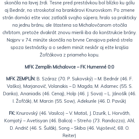
skončila na ľavej žrdi. Tesne pred prestávkou bol blízko ku gólu
aj Bednár, no stroskotal na brankárovi Knurovskom. Po zmene
strán domáci ešte viac zatlačili svojho súpera, hralo sa prakticky
na jednu bránu, ale šťastena sa Michalovčanom otočila
chrbtom, pretože dvakrát znovu mierili iba do konštrukcie brány.
Najprv v 74. minúte skončila na brvne Cenajova pekná strela
spoza šestnástky a o sedem minút neskôr aj ešte krajšia
Žofčákova z priameho kopu.
MFK Zemplín Michalovce – FK Humenné 0:0
MFK ZEMPLÍN:
B. Száraz (70. P. Sukovský) – M. Bednár (46. F.
Vaško), Marjanovič, Volanakis – D. Magda, M. Adamec (55. S.
Danko), Ananiadis (46. Cenaj), Holp (46. J. Sova) – L. Jánošík (46.
I. Žofčák), M. Marcin (55. Sow), Adekunle (46. D. Pavúk)
FK:
Knurovský (46. Vasilco) – V. Maťaš, J. Dzurík, L. Horváth,
Komjatý – Avetisyan (46. Balica) – Streňo (73. Randozzo), Ahl,
D. Andrič (46. S. Šuľák), Song – Skiba (46. Vujoševič, 68. O.
Reiter)