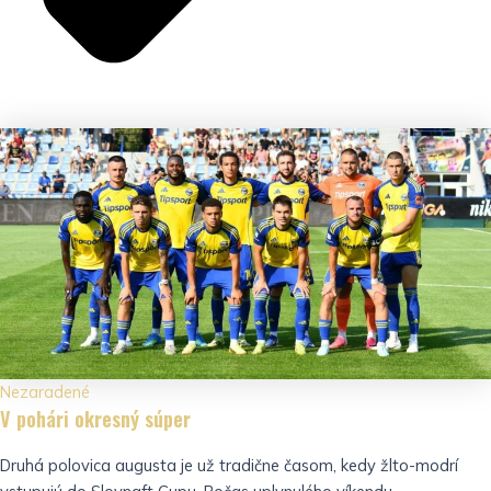
Nezaradené
V pohári okresný súper
Druhá polovica augusta je už tradične časom, kedy žlto-modrí