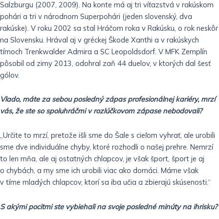
Salzburgu (2007, 2009). Na konte má aj tri víťazstvá v rakúskom
pohári a tri v národnom Superpohári (jeden slovenský, dva
rakúske). V roku 2002 sa stal Hráčom roka v Rakúsku, o rok neskôr
na Slovensku. Hrával aj v gréckej Škode Xanthi a v rakúskych
tímoch Trenkwalder Admira a SC Leopoldsdorf. V MFK Zemplín
pôsobil od zimy 2013, odohral zaň 44 duelov, v ktorých dal šesť
gólov.
Vlado, máte za sebou posledný zápas profesionálnej kariéry, mrzí
vás, že ste so spoluhráčmi v rozlúčkovom zápase nebodovali?
„Určite to mrzí, pretože išli sme do Šale s cieľom vyhrať, ale urobili
sme dve individuálne chyby, ktoré rozhodli o našej prehre. Nemrzí
to len mňa, ale aj ostatných chlapcov, je však šport, šport je aj
o chybách, a my sme ich urobili viac ako domáci. Máme však
v tíme mladých chlapcov, ktorí sa iba učia a zbierajú skúsenosti.“
S akými pocitmi ste vybiehali na svoje posledné minúty na ihrisku?