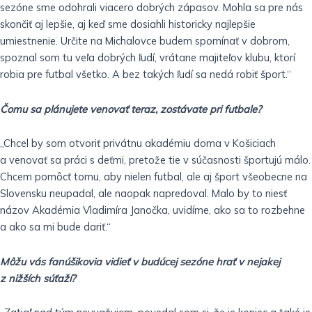
sezóne sme odohrali viacero dobrých zápasov. Mohla sa pre nás
skončiť aj lepšie, aj keď sme dosiahli historicky najlepšie
umiestnenie. Určite na Michalovce budem spomínať v dobrom,
spoznal som tu veľa dobrých ľudí, vrátane majiteľov klubu, ktorí
robia pre futbal všetko. A bez takých ľudí sa nedá robiť šport.“
Čomu sa plánujete venovať teraz, zostávate pri futbale?
„Chcel by som otvoriť privátnu akadémiu doma v Košiciach
a venovať sa práci s deťmi, pretože tie v súčasnosti športujú málo.
Chcem pomôcť tomu, aby nielen futbal, ale aj šport všeobecne na
Slovensku neupadal, ale naopak napredoval. Malo by to niesť
názov Akadémia Vladimíra Janočka, uvidíme, ako sa to rozbehne
a ako sa mi bude dariť.“
Môžu vás fanúšikovia vidieť v budúcej sezóne hrať v nejakej
z nižších súťaží?