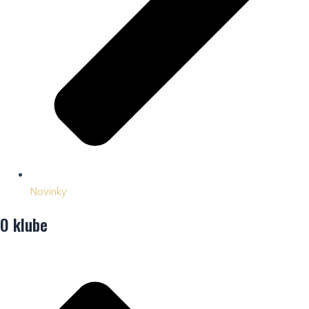
Novinky
O klube