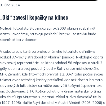
3. júna 2014
„Oki“ zavesil kopačky na klinec
Najlepší futbalista Slovenska za rok 2003 plánuje rozbehnúť
vlastnú akadémiu, na svoju poslednú hráčsku zastávku bude
spomínať iba v dobrom.
V sobotu sa s kariérou profesionálneho futbalistu definitívne
rozlúčil 37–ročný stredopoliar Vladimír Janočko. Niekdajšia opora
slovenskej reprezentácie, za ktorú odohral 56 zápasov a strelil 3
góly, odohrala svoj posledný duel v Šali v drese michalovského
MFK Zemplín, kde žlto–modrí prehrali 1:2. „Oki“ toho počas svojej
takmer dvadsaťročnej kariéry preskákal viac než dosť a iba málo
slovenských futbalistov sa môže pochváliť toľkými úspechmi ako
on. Odchovanec 1. FC Košice ochutnal v drese materského tímu
ako chutí Liga Majstrov, s „tigrami“ získal aj dva slovenské tituly
(1997, 1998), ďalšie štyri dosiahol v Austrii Viedeň (2003, 2006) a