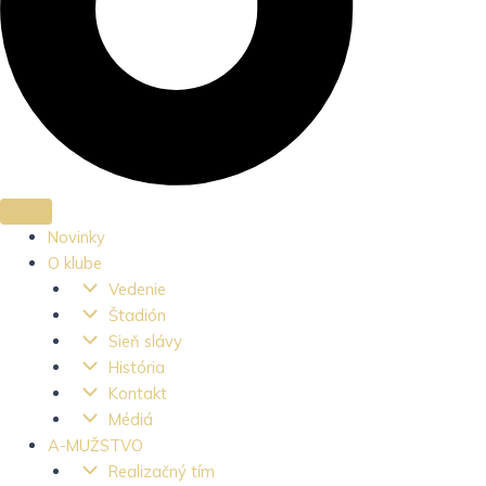
Novinky
O klube
Vedenie
Štadión
Sieň slávy
História
Kontakt
Médiá
A-MUŽSTVO
Realizačný tím