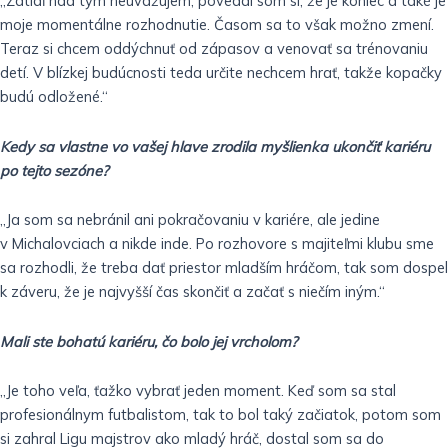
„Zatiaľ nad tým neuvažujem, povedal som si, že je koniec a také je
moje momentálne rozhodnutie. Časom sa to však možno zmení.
Teraz si chcem oddýchnuť od zápasov a venovať sa trénovaniu
detí. V blízkej budúcnosti teda určite nechcem hrať, takže kopačky
budú odložené.“
Kedy sa vlastne vo vašej hlave zrodila myšlienka ukončiť kariéru
po tejto sezóne?
„Ja som sa nebránil ani pokračovaniu v kariére, ale jedine
v Michalovciach a nikde inde. Po rozhovore s majiteľmi klubu sme
sa rozhodli, že treba dať priestor mladším hráčom, tak som dospel
k záveru, že je najvyšší čas skončiť a začať s niečím iným.“
Mali ste bohatú kariéru, čo bolo jej vrcholom?
„Je toho veľa, ťažko vybrať jeden moment. Keď som sa stal
profesionálnym futbalistom, tak to bol taký začiatok, potom som
si zahral Ligu majstrov ako mladý hráč, dostal som sa do