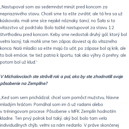
„Nastupoval som asi sedemnásť minút pred koncom za
nepriaznivého stavu. Chceli sme to ešte zvrátiť, ale tá hra sa už
kúskovala, mali sme síce nejaké náznaky šancí, no Šaľa si to
víťazstvo už podržala. Bolo ťažké nastupovať za stavu 1:2
štvrťhodinu pred koncom. Keby sme nedostali druhý gól, ktorý bol
veľmi lacný, tak mohli sme ten zápas doviesť aj do víťazného
konca. Naši mladíci sa ešte majú čo učiť, po zápase bol aj krik, ale
to boli emócie, tie tiež patria k športu, tak ako výhry či prehry, ale
potom bol už kľud.“
V Michalovciach ste strávili rok a pol, ako by ste zhodnotili svoje
pôsobenie na Zemplíne?
„Keď som sem prichádzal, chcel som pomôcť mužstvu, hlavne
mladým hráčom. Pomáhal som im či už radami alebo
v tréningovom procese. Pôsobenie v MFK Zemplín hodnotím
kladne. Ten prvý polrok bol taký, aký bol, bolo tam veľa
individuálnych chýb, veľmi sa nám nedarilo. V práve skončenej