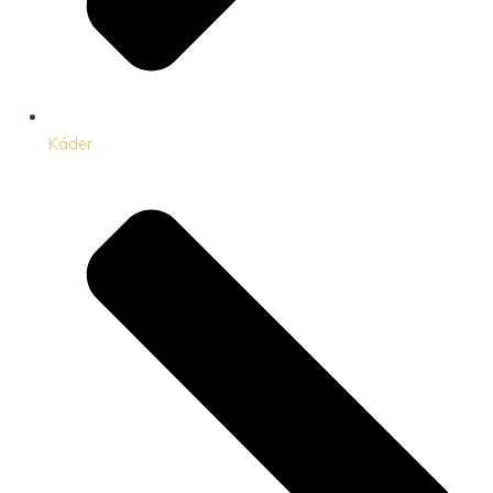
Káder