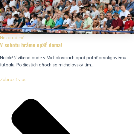
Nezaradené
V sobotu hráme opäť doma!
Najbližší víkend bude v Michalovciach opäť patriť prvoligovému
futbalu. Po šiestich dňoch sa michalovský tím...
Zobraziť viac