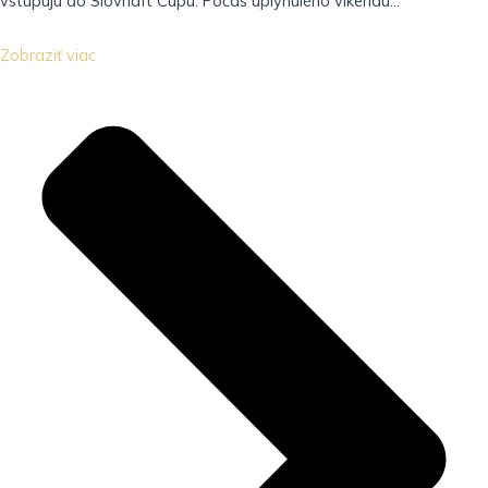
vstupujú do Slovnaft Cupu. Počas uplynulého víkendu...
Zobraziť viac