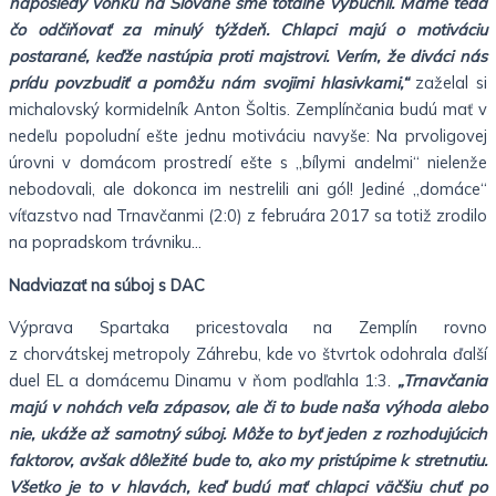
naposledy vonku na Slovane sme totálne vybuchli. Máme teda
čo odčiňovať za minulý týždeň. Chlapci majú o motiváciu
postarané, keďže nastúpia proti majstrovi. Verím, že diváci nás
prídu povzbudiť a pomôžu nám svojimi hlasivkami,“
zaželal si
michalovský kormidelník Anton Šoltis. Zemplínčania budú mať v
nedeľu popoludní ešte jednu motiváciu navyše: Na prvoligovej
úrovni v domácom prostredí ešte s „bílymi andelmi“ nielenže
nebodovali, ale dokonca im nestrelili ani gól! Jediné „domáce“
víťazstvo nad Trnavčanmi (2:0) z februára 2017 sa totiž zrodilo
na popradskom trávniku…
Nadviazať na súboj s DAC
Výprava Spartaka pricestovala na Zemplín rovno
z chorvátskej metropoly Záhrebu, kde vo štvrtok odohrala ďalší
duel EL a domácemu Dinamu v ňom podľahla 1:3.
„Trnavčania
majú v nohách veľa zápasov, ale či to bude naša výhoda alebo
nie, ukáže až samotný súboj. Môže to byť jeden z rozhodujúcich
faktorov, avšak dôležité bude to, ako my pristúpime k stretnutiu.
Všetko je to v hlavách, keď budú mať chlapci väčšiu chuť po