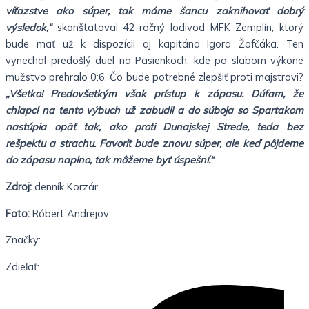
víťazstve ako súper, tak máme šancu zaknihovať dobrý
výsledok,“
skonštatoval 42-ročný lodivod MFK Zemplín, ktorý
bude mať už k dispozícii aj kapitána Igora Žofčáka. Ten
vynechal predošlý duel na Pasienkoch, kde po slabom výkone
mužstvo prehralo 0:6. Čo bude potrebné zlepšiť proti majstrovi?
„Všetko! Predovšetkým však prístup k zápasu. Dúfam, že
chlapci na tento výbuch už zabudli a do súboja so Spartakom
nastúpia opäť tak, ako proti Dunajskej Strede, teda bez
rešpektu a strachu. Favorit bude znovu súper, ale keď pôjdeme
do zápasu naplno, tak môžeme byť úspešní.“
Zdroj:
denník Korzár
Foto:
Róbert Andrejov
Značky:
Zdieľať: