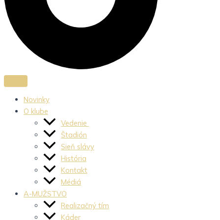
Novinky
O klube
Vedenie
Štadión
Sieň slávy
História
Kontakt
Médiá
A-MUŽSTVO
Realizačný tím
Káder