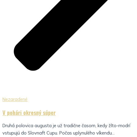
Nezaradené
V pohári okresný súper
Druhá polovica augusta je už tradične časom, kedy žlto-modrí
vstupujú do Slovnaft Cupu. Počas uplynulého víkendu...