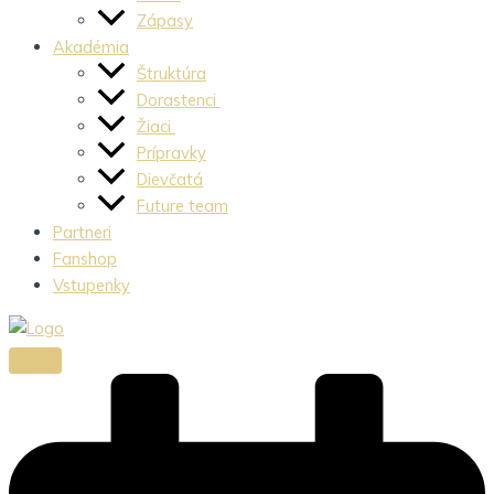
Zápasy
Akadémia
Štruktúra
Dorastenci
Žiaci
Prípravky
Dievčatá
Future team
Partneri
Fanshop
Vstupenky