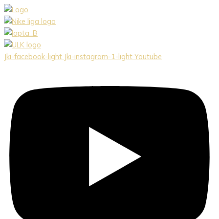
Preskočiť
na
obsah
Jki-facebook-light
Jki-instagram-1-light
Youtube