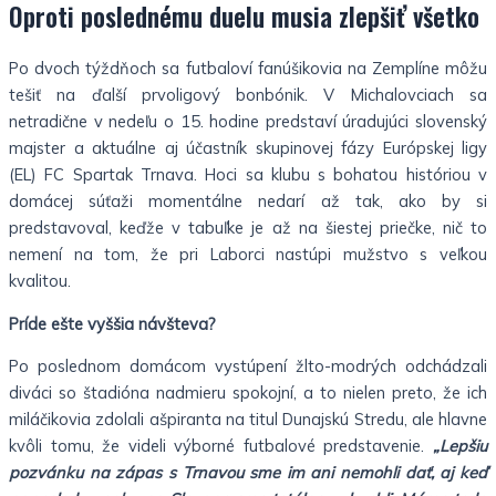
Oproti poslednému duelu musia zlepšiť všetko
Po dvoch týždňoch sa futbaloví fanúšikovia na Zemplíne môžu
tešiť na ďalší prvoligový bonbónik. V Michalovciach sa
netradične v nedeľu o 15. hodine predstaví úradujúci slovenský
majster a aktuálne aj účastník skupinovej fázy Európskej ligy
(EL) FC Spartak Trnava. Hoci sa klubu s bohatou históriou v
domácej súťaži momentálne nedarí až tak, ako by si
predstavoval, keďže v tabuľke je až na šiestej priečke, nič to
nemení na tom, že pri Laborci nastúpi mužstvo s veľkou
kvalitou.
Príde ešte vyššia návšteva?
Po poslednom domácom vystúpení žlto-modrých odchádzali
diváci so štadióna nadmieru spokojní, a to nielen preto, že ich
miláčikovia zdolali ašpiranta na titul Dunajskú Stredu, ale hlavne
kvôli tomu, že videli výborné futbalové predstavenie.
„Lepšiu
pozvánku na zápas s Trnavou sme im ani nemohli dať, aj keď