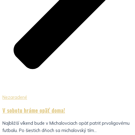
Nezaradené
V sobotu hráme opäť doma!
Najbližší víkend bude v Michalovciach opäť patriť prvoligovému
futbalu. Po šiestich dňoch sa michalovský tím...