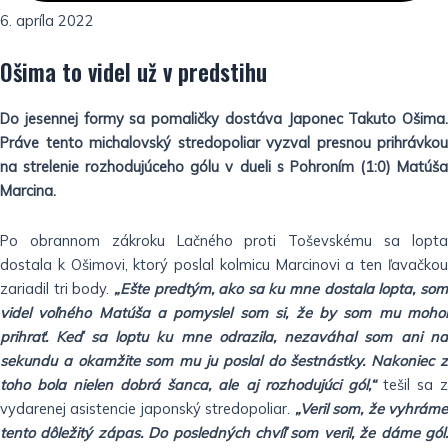
6. apríla 2022
Ošima to videl už v predstihu
Do jesennej formy sa pomaličky dostáva Japonec Takuto Ošima.
Práve tento michalovský stredopoliar vyzval presnou prihrávkou
na strelenie rozhodujúceho gólu v dueli s Pohroním (1:0) Matúša
Marcina.
Po obrannom zákroku Lačného proti Toševskému sa lopta
dostala k Ošimovi, ktorý poslal kolmicu Marcinovi a ten ľavačkou
zariadil tri body.
„Ešte predtým, ako sa ku mne dostala lopta, so
videl voľného Matúša a pomyslel som si, že by som mu mohol
prihrať. Keď sa loptu ku mne odrazila, nezaváhal som ani na
sekundu a okamžite som mu ju poslal do šestnástky. Nakoniec z
toho bola nielen dobrá šanca, ale aj rozhodujúci gól,“
tešil sa 
vydarenej asistencie japonský stredopoliar.
„Veril som, že vyhrám
tento dôležitý zápas. Do posledných chvíľ som veril, že dáme gól.