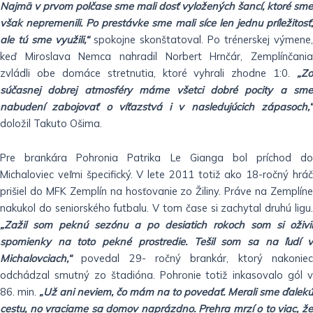
Najmä v prvom polčase sme mali dosť vyložených šancí, ktoré sme
však nepremenili. Po prestávke sme mali síce len jednu príležitosť,
ale tú sme využili,“
spokojne skonštatoval. Po trénerskej výmene,
keď Miroslava Nemca nahradil Norbert Hrnčár, Zemplínčania
zvládli obe domáce stretnutia, ktoré vyhrali zhodne 1:0.
„Zo
súčasnej dobrej atmosféry máme všetci dobré pocity a sme
nabudení zabojovať o víťazstvá i v nasledujúcich zápasoch,“
doložil Takuto Ošima.
Pre brankára Pohronia Patrika Le Gianga bol príchod do
Michaloviec veľmi špecifický. V lete 2011 totiž ako 18-ročný hráč
prišiel do MFK Zemplín na hosťovanie zo Žiliny. Práve na Zemplíne
nakukol do seniorského futbalu. V tom čase si zachytal druhú ligu.
„Zažil som peknú sezónu a po desiatich rokoch som si oživil
spomienky na toto pekné prostredie. Tešil som sa na ľudí v
Michalovciach,“
povedal 29- ročný brankár, ktorý nakoniec
odchádzal smutný zo štadióna. Pohronie totiž inkasovalo gól v
86. min.
„Už ani neviem, čo mám na to povedať. Merali sme ďalekú
cestu, no vraciame sa domov naprázdno. Prehra mrzí o to viac, že