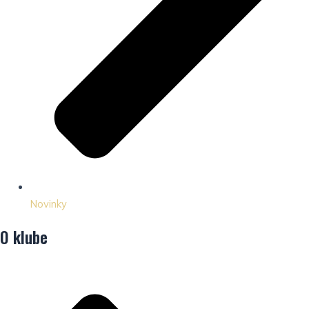
Novinky
O klube