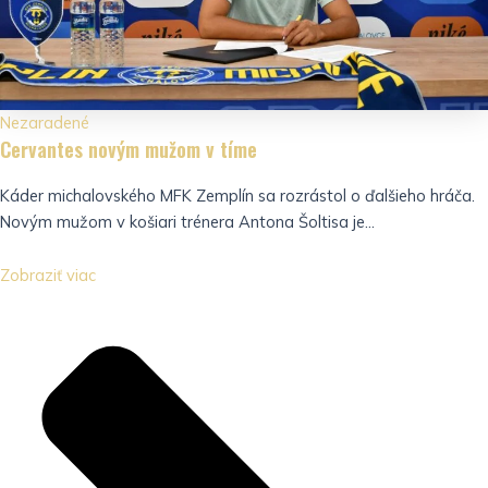
Nezaradené
Cervantes novým mužom v tíme
Káder michalovského MFK Zemplín sa rozrástol o ďalšieho hráča.
Novým mužom v košiari trénera Antona Šoltisa je...
Zobraziť viac