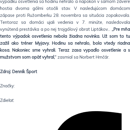
výpadku osvetlenia sa hodinu nehralo a napokon v samom závere
hostia dvoma gólmi otočili stav. V nasledujúcom domácom
zápase proti Ružomberku 28. novembra sa situácia zopakovala.
Tentoraz sa domáci ujali vedenia v 7. minúte, nasledovala
vynútená prestávka a po nej trojgólový obrat Liptákov…
„Pre mň
tento výpadok osvetlenia nebola žiadna novinka. Už som to tu
zažil ako tréner Myjavy. Hodinu sa nehralo, bola vtedy riadna
kosa. Nakoniec sme vyhrali. Teraz zasa vypadlo osvetlenie a s
mužstvom som opäť vyhral,“
zasmial sa Norbert Hrnčár.
Zdroj: Denník Šport
Značky:
Zdieľať: