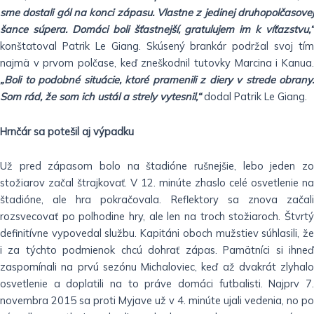
sme dostali gól na konci zápasu. Vlastne z jedinej druhopolčasovej
šance súpera. Domáci boli šťastnejší, gratulujem im k víťazstvu,“
konštatoval Patrik Le Giang. Skúsený brankár podržal svoj tím
najmä v prvom polčase, keď zneškodnil tutovky Marcina i Kanua.
„Boli to podobné situácie, ktoré pramenili z diery v strede obrany.
Som rád, že som ich ustál a strely vytesnil,“
dodal Patrik Le Giang.
Hrnčár sa potešil aj výpadku
Už pred zápasom bolo na štadióne rušnejšie, lebo jeden zo
stožiarov začal štrajkovať. V 12. minúte zhaslo celé osvetlenie na
štadióne, ale hra pokračovala. Reflektory sa znova začali
rozsvecovať po polhodine hry, ale len na troch stožiaroch. Štvrtý
definitívne vypovedal službu. Kapitáni oboch mužstiev súhlasili, že
i za týchto podmienok chcú dohrať zápas. Pamätníci si ihneď
zaspomínali na prvú sezónu Michaloviec, keď až dvakrát zlyhalo
osvetlenie a doplatili na to práve domáci futbalisti. Najprv 7.
novembra 2015 sa proti Myjave už v 4. minúte ujali vedenia, no po