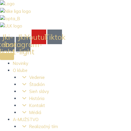
Preskočiť
na
obsah
Jki-
Jki-
Youtube
Tiktok
cebook-
instagram-
light
1-light
Novinky
O klube
Vedenie
Štadión
Sieň slávy
História
Kontakt
Médiá
A-MUŽSTVO
Realizačný tím