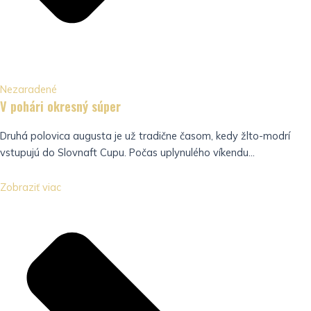
Nezaradené
V pohári okresný súper
Druhá polovica augusta je už tradične časom, kedy žlto-modrí
vstupujú do Slovnaft Cupu. Počas uplynulého víkendu...
Zobraziť viac