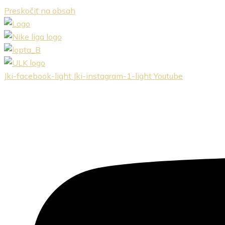
Preskočiť na obsah
Jki-facebook-light
Jki-instagram-1-light
Youtube