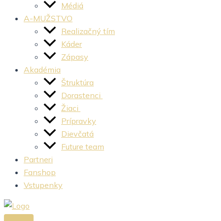
Médiá
A-MUŽSTVO
Realizačný tím
Káder
Zápasy
Akadémia
Štruktúra
Dorastenci
Žiaci
Prípravky
Dievčatá
Future team
Partneri
Fanshop
Vstupenky