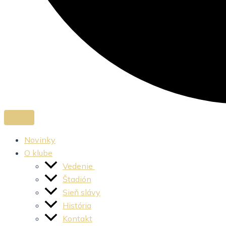
Novinky
O klube
Vedenie
Štadión
Sieň slávy
História
Kontakt