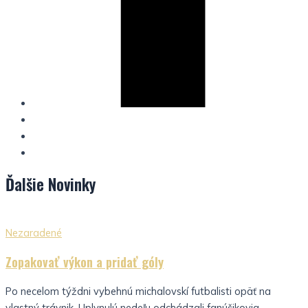
Ďalšie
Novinky
Nezaradené
Zopakovať výkon a pridať góly
Po necelom týždni vybehnú michalovskí futbalisti opäť na
vlastný trávnik. Uplynulú nedeľu odchádzali fanúšikovia