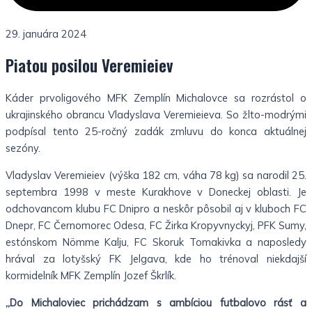
29. januára 2024
Piatou posilou Veremieiev
Káder prvoligového MFK Zemplín Michalovce sa rozrástol o
ukrajinského obrancu Vladyslava Veremieieva. So žlto-modrými
podpísal tento 25-ročný zadák zmluvu do konca aktuálnej
sezóny.
Vladyslav Veremieiev (výška 182 cm, váha 78 kg) sa narodil 25.
septembra 1998 v meste Kurakhove v Doneckej oblasti. Je
odchovancom klubu FC Dnipro a neskôr pôsobil aj v kluboch FC
Dnepr, FC Černomorec Odesa, FC Žirka Kropyvnyckyj, PFK Sumy,
estónskom Nömme Kalju, FC Skoruk Tomakivka a naposledy
hrával za lotyšský FK Jelgava, kde ho trénoval niekdajší
kormidelník MFK Zemplín Jozef Škrlík.
„Do Michaloviec prichádzam s ambíciou futbalovo rásť a