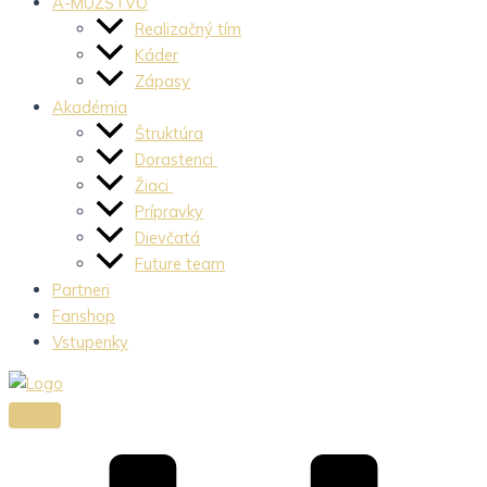
A-MUŽSTVO
Realizačný tím
Káder
Zápasy
Akadémia
Štruktúra
Dorastenci
Žiaci
Prípravky
Dievčatá
Future team
Partneri
Fanshop
Vstupenky