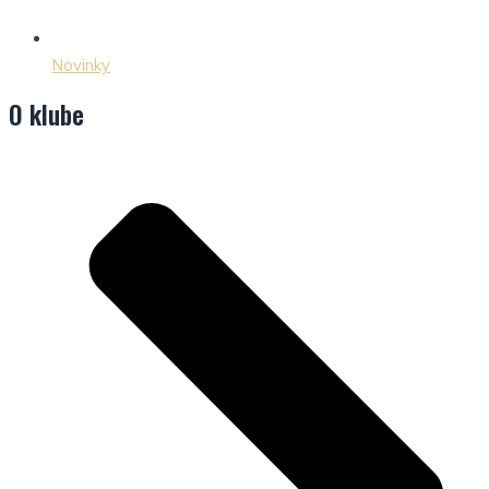
Novinky
O klube