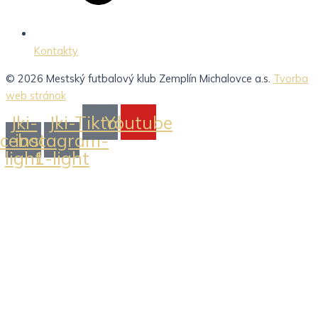
Kontakty
© 2026 Mestský futbalový klub Zemplín Michalovce a.s.
Tvorba
web stránok
Jki-
Jki-
Tiktok
Youtube
acebook-
instagram-
light
1-light