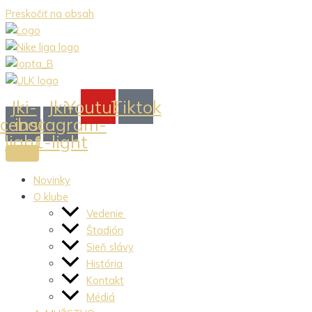
Preskočiť na obsah
Jki-
Jki-
Youtube
Tiktok
acebook-
instagram-
light
1-light
Novinky
O klube
Vedenie
Štadión
Sieň slávy
História
Kontakt
Médiá