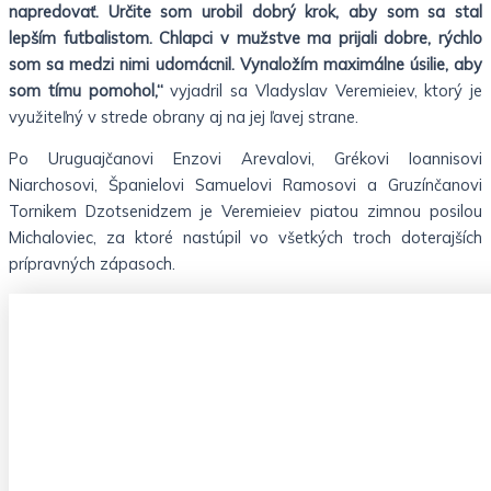
napredovať. Určite som urobil dobrý krok, aby som sa stal
lepším futbalistom. Chlapci v mužstve ma prijali dobre, rýchlo
som sa medzi nimi udomácnil. Vynaložím maximálne úsilie, aby
som tímu pomohol,“
vyjadril sa Vladyslav Veremieiev, ktorý je
využiteľný v strede obrany aj na jej ľavej strane.
Po Uruguajčanovi Enzovi Arevalovi, Grékovi Ioannisovi
Niarchosovi, Španielovi Samuelovi Ramosovi a Gruzínčanovi
Tornikem Dzotsenidzem je Veremieiev piatou zimnou posilou
Michaloviec, za ktoré nastúpil vo všetkých troch doterajších
prípravných zápasoch.