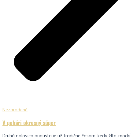
Nezaradené
V pohári okresný súper
Druhá polovica augusta je už tradične časom, kedy žlto-modrí