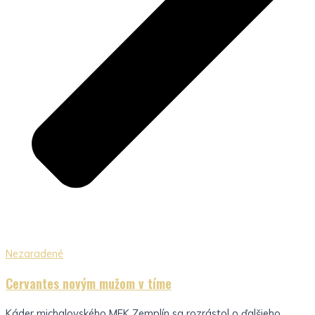
Nezaradené
Cervantes novým mužom v tíme
Káder michalovského MFK Zemplín sa rozrástol o ďalšieho