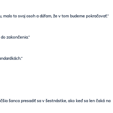
lu, malo to svoj osoh a dúfam, že v tom budeme pokračovať.“
a do zakončenia.“
tandardkách.“
väčšia šanca presadiť sa v šestnástke, ako keď sa len čaká na