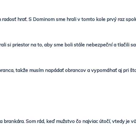
ím radosť hrať. S Dominom sme hrali v tomto kole prvý raz spo
li si priestor na to, aby sme boli stále nebezpeční a tlačili s
ý obranca, takže musím napádať obrancov a vypomáhať aj pri š
u a brankára. Som rád, keď mužstvo čo najviac útočí, vtedy je 