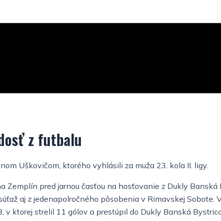
dosť z futbalu
 Uškovičom, ktorého vyhlásili za muža 23. kola II. ligy.
na Zemplín pred jarnou časťou na hosťovanie z Dukly Banská B
úťaž aj z jedenapolročného pôsobenia v Rimavskej Sobote. V 
 v ktorej strelil 11 gólov a prestúpil do Dukly Banská Bystric