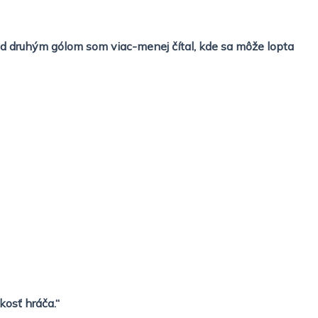
pred druhým gólom som viac-menej čítal, kde sa môže lopta
osť hráča.“