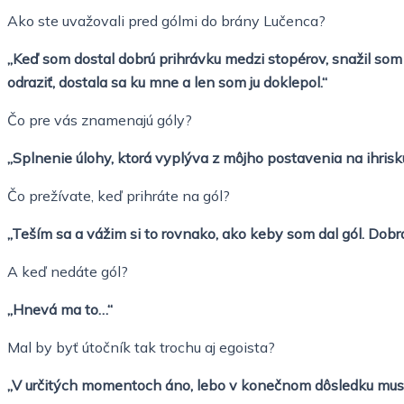
Ako ste uvažovali pred gólmi do brány Lučenca?
„Keď som dostal dobrú prihrávku medzi stopérov, snažil som 
odraziť, dostala sa ku mne a len som ju doklepol.“
Čo pre vás znamenajú góly?
„Splnenie úlohy, ktorá vyplýva z môjho postavenia na ihris
Čo prežívate, keď prihráte na gól?
„Teším sa a vážim si to rovnako, ako keby som dal gól. Dobrá 
A keď nedáte gól?
„Hnevá ma to…“
Mal by byť útočník tak trochu aj egoista?
„V určitých momentoch áno, lebo v konečnom dôsledku musí 