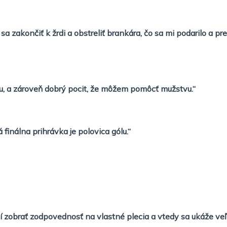
sa zakončiť k žrdi a obstreliť brankára, čo sa mi podarilo a 
ku, a zároveň dobrý pocit, že môžem pomôcť mužstvu.“
finálna prihrávka je polovica gólu.“
zobrať zodpovednosť na vlastné plecia a vtedy sa ukáže veľk