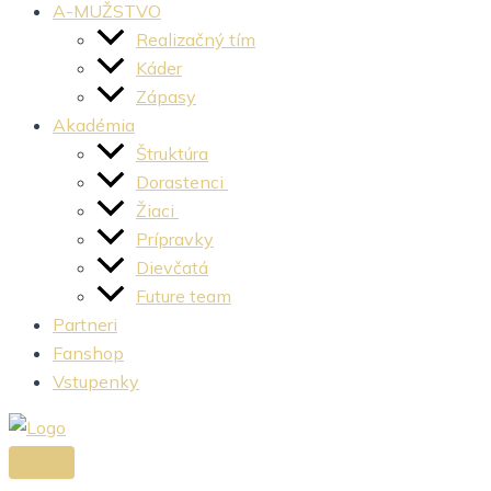
A-MUŽSTVO
Realizačný tím
Káder
Zápasy
Akadémia
Štruktúra
Dorastenci
Žiaci
Prípravky
Dievčatá
Future team
Partneri
Fanshop
Vstupenky