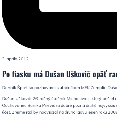
3. apríla 2012
Po fiasku má Dušan Uškovič opäť ra
Denník Šport sa pozhováral s útočníkom MFK Zemplín Dušanom
Dušan Uškovič, 26-ročný útočník Michaloviec, ktorý prišiel 
Odchovanec Baníka Prievidza dobre pozná druhú najvyššiu s
účet. Zrejme rád by nadviazal na druholigovú jeseň roku 2008,