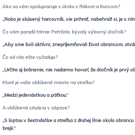
Ako sa vám spolupracuje v útoku s Rákom a Kuncom?
„Robo je skúsený harcovník, vie prihrať, nabehnúť si, je s n
Čo vám poradil tréner Petržela, bývalý výborný útočník?
„Aby sme boli aktívni, znepríjemňovali život obrancom, utvára
Čo od vás ešte vyžaduje?
„Určite aj bránenie, nie nadarmo hovorí, že útočník je prv
Ktoré je vaše obľúbené miesto na streľbu?
„Medzi jedenástkou a päťkou.“
A obľúbená situácia v zápase?
„S loptou v šestnástke a streľba z druhej línie okolo obranc
brejk.“