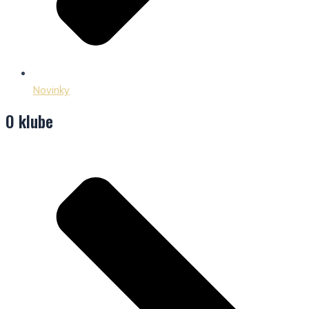
Novinky
O klube