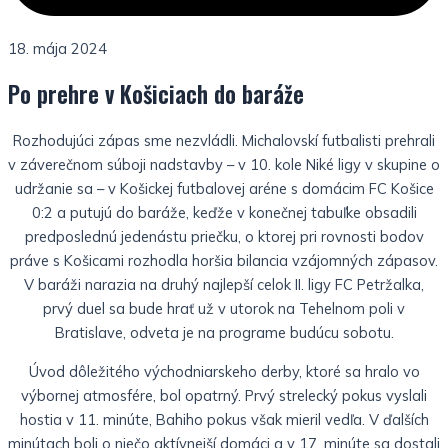
18. mája 2024
Po prehre v Košiciach do baráže
Rozhodujúci zápas sme nezvládli. Michalovskí futbalisti prehrali
v záverečnom súboji nadstavby – v 10. kole Niké ligy v skupine o
udržanie sa – v Košickej futbalovej aréne s domácim FC Košice
0:2 a putujú do baráže, keďže v konečnej tabuľke obsadili
predposlednú jedenástu priečku, o ktorej pri rovnosti bodov
práve s Košicami rozhodla horšia bilancia vzájomných zápasov.
V baráži narazia na druhý najlepší celok II. ligy FC Petržalka,
prvý duel sa bude hrať už v utorok na Tehelnom poli v
Bratislave, odveta je na programe budúcu sobotu.
Úvod dôležitého východniarskeho derby, ktoré sa hralo vo
výbornej atmosfére, bol opatrný. Prvý strelecký pokus vyslali
hostia v 11. minúte, Bahiho pokus však mieril vedľa. V ďalších
minútach boli o niečo aktívnejší domáci a v 17. minúte sa dostali