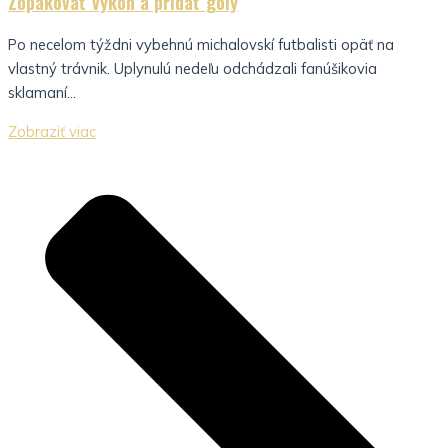
Zopakovať výkon a pridať góly
Po necelom týždni vybehnú michalovskí futbalisti opäť na
vlastný trávnik. Uplynulú nedeľu odchádzali fanúšikovia
sklamaní...
Zobraziť viac