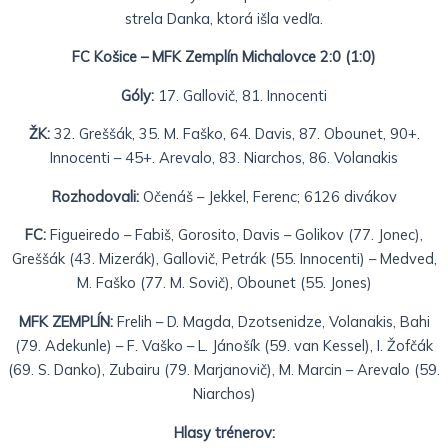
strela Danka, ktorá išla vedľa.
FC Košice – MFK Zemplín Michalovce 2:0 (1:0)
Góly:
17. Gallovič, 81. Innocenti
ŽK:
32. Greššák, 35. M. Faško, 64. Davis, 87. Obounet, 90+.
Innocenti – 45+. Arevalo, 83. Niarchos, 86. Volanakis
Rozhodovali:
Očenáš – Jekkel, Ferenc; 6126 divákov
FC:
Figueiredo – Fabiš, Gorosito, Davis – Golikov (77. Jonec),
Greššák (43. Mizerák), Gallovič, Petrák (55. Innocenti) – Medved,
M. Faško (77. M. Sovič), Obounet (55. Jones)
MFK ZEMPLÍN:
Frelih – D. Magda, Dzotsenidze, Volanakis, Bahi
(79. Adekunle) – F. Vaško – L. Jánošík (59. van Kessel), I. Žofčák
(69. S. Danko), Zubairu (79. Marjanovič), M. Marcin – Arevalo (59.
Niarchos)
Hlasy trénerov: