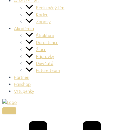
A-MUŽSTVO
Realizačný tím
Káder
Zápasy
Akadémia
Štruktúra
Dorastenci
Žiaci
Prípravky
Dievčatá
Future team
Partneri
Fanshop
Vstupenky