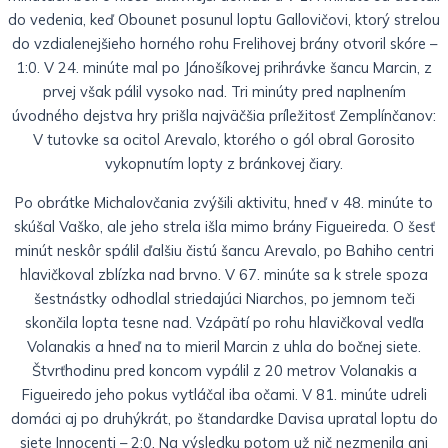
do vedenia, keď Obounet posunul loptu Gallovičovi, ktorý strelou
do vzdialenejšieho horného rohu Frelihovej brány otvoril skóre –
1:0. V 24. minúte mal po Jánošíkovej prihrávke šancu Marcin, z
prvej však pálil vysoko nad. Tri minúty pred naplnením
úvodného dejstva hry prišla najväčšia príležitosť Zemplínčanov:
V tutovke sa ocitol Arevalo, ktorého o gól obral Gorosito
vykopnutím lopty z bránkovej čiary.
Po obrátke Michalovčania zvýšili aktivitu, hneď v 48. minúte to
skúšal Vaško, ale jeho strela išla mimo brány Figueireda. O šesť
minút neskôr spálil ďalšiu čistú šancu Arevalo, po Bahiho centri
hlavičkoval zblízka nad brvno. V 67. minúte sa k strele spoza
šestnástky odhodlal striedajúci Niarchos, po jemnom teči
skončila lopta tesne nad. Vzápätí po rohu hlavičkoval vedľa
Volanakis a hneď na to mieril Marcin z uhla do bočnej siete.
Štvrťhodinu pred koncom vypálil z 20 metrov Volanakis a
Figueiredo jeho pokus vytláčal iba očami. V 81. minúte udreli
domáci aj po druhýkrát, po štandardke Davisa upratal loptu do
siete Innocenti – 2:0. Na výsledku potom už nič nezmenila ani