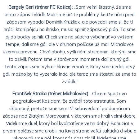
Gergely Geri (tréner FC Košice):
„Som veľmi šťastný, že sme
tento zápas zvládli. Mali sme určité problémy, keďže nám pred
zápasom vypadol Dominik Kružliak, ale povedali sme si, že tí
hráči, ktorí pôjdu na ihrisko, musia splniť zápasový plán. To sme
aj do bodky splnili. Chceli sme na súpera vybehnúť vo vyššom
tempe, dali sme gól, ale v druhom polčase už mali Michalovce
územnú prevahu. Chválabohu, vyšli nám striedania, ktorými sme
to oživili. Potom sme v správnom momente dali druhý gól.
Tento zápas sme vyhrali hlavne emočne. Keby sme nedali prvý
gól, možno by to vyzeralo ináč, ale teraz sme šťastní, že sme to
zvládli.“
František Straka (tréner Michaloviec):
„Chcem športovo
pogratulovať Košiciam, že zvládli toto stretnutie. Som
sklamaný, pretože sme sem išli sebavedomí po domácom
zápase nad Zlatými Moravcami, v ktorom sme hrali veľmi dobre.
Videli sme duel, ktorý bol kvalitatívne veľmi dobrý. Bohužiaľ, v
prvom polčase sme urobili na ľavej strane veľkú taktickú chybu a
inkasovali sme gól, ktorý nás dosť zložil. Následne sme