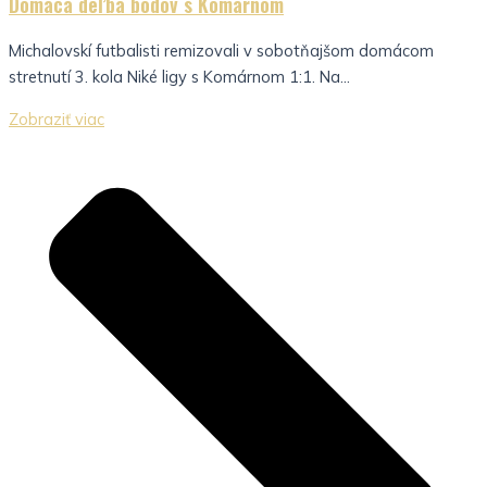
Domáca deľba bodov s Komárnom
Michalovskí futbalisti remizovali v sobotňajšom domácom
stretnutí 3. kola Niké ligy s Komárnom 1:1. Na...
Zobraziť viac