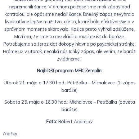
nepremenili šance. V druhom polčase sme mali zápas pod
kontrolou, ale opäť sme nedali šance. Dnešný zápas nevyhralo
kvalitatívne lepšie mužstvo, ale to, ktoré bolo efektívnejšie a v
správnom momente skórovalo. Košice preto vyhrali zaslúžene.
Mrzí ma, že sme to nezvládli a musíme ísť do baráže.
Potrebujeme sa teraz dať dokopy hlavne po psychickej stránke.
Hráme už v utorok, nečaká nás ľahký zápas, ale verím, že baráž
zvládneme.“
Najbližší program MFK Zemplín:
Utorok 21. mája o 17.30 hod.: Petržalka – Michalovce (1. zápas
baráže)
Sobota 25. mája o 16.30 hod.: Michalovce – Petržalka (odveta
baráže)
Foto:
Róbert Andrejov
Značky: