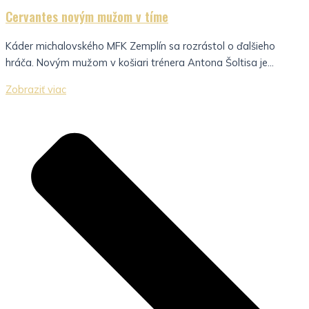
Cervantes novým mužom v tíme
Káder michalovského MFK Zemplín sa rozrástol o ďalšieho
hráča. Novým mužom v košiari trénera Antona Šoltisa je...
Zobraziť viac