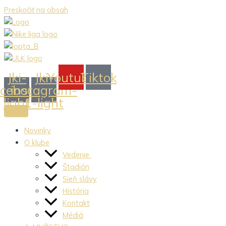
Preskočiť na obsah
Jki-
Jki-
Youtube
Tiktok
acebook-
instagram-
light
1-light
Novinky
O klube
Vedenie
Štadión
Sieň slávy
História
Kontakt
Médiá