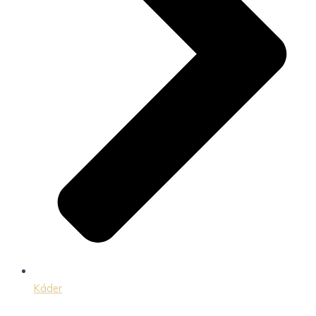
Káder