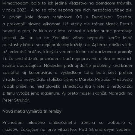
Mimochodom, bolo to ich jediné víťazstvo na domácom trávniku
v roku 2023… A to sa táto sezóna pre nich nezačala vôbec zle.
V prvom kole doma remizovali 0:0 s Dunajskou Stredou
a prekvapili hlavne výkonom. Už vtedy ale tréner Marek Petruš
hovoril o tom, že klub cez leto zaspal a káder nutne potrebuje
posilniť. Ani tu sa na Zemplíne vôbec nepoučili, keďže letné
prestavby kádra sa dejú prakticky každý rok. Aj teraz odišlo v lete
až jedenásť hráčov, ktorých vedenie klubu nahradzovalo pomaly.
Tí, čo prichádzali, prichádzali buď nepripravení, alebo nebola ich
kvalita dostačujúca. Následne prišli aj ďalšie problémy, keď káder
zasiahol aj koronavírus a výsledkom toho bolo šesť prehier
v rade, čo nevydržala stolička trénera Mareka Petruša. Prešovský
rodák prišiel na michalovskú striedačku iba v lete a nedokázal
z tímu vyťažiť jeho maximum. Aj preto musel skončiť. Nahradil ho
Peter Struhár.
Nová metla vymietla tri remízy
Príchodom mladého ambiciózneho trénera sa zobudilo aj
mužstvo čakajúce na prvé víťazstvo. Pod Struhárovým vedením