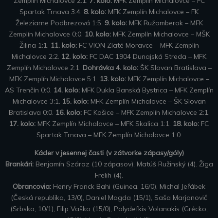
Zemplín Michalovce 2:1.
7. kolo:
MFK Zemplín Michalovce – FC
Spartak Trnava 3:4.
8. kolo:
MFK Zemplín Michalovce – FK
Železiarne Podbrezová 1:5.
9. kolo:
MFK Ružomberok – MFK
Zemplín Michalovce 0:0.
10. kolo:
MFK Zemplín Michalovce – MŠK
Žilina 1:1.
11. kolo:
FC VION Zlaté Moravce – MFK Zemplín
Michalovce 2:2.
12. kolo:
FC DAC 1904 Dunajská Streda – MFK
Zemplín Michalovce 2:1.
Dohrávka 4. kolo:
ŠK Slovan Bratislava –
MFK Zemplín Michalovce 5:1.
13. kolo:
MFK Zemplín Michalovce –
AS Trenčín 0:0.
14. kolo:
MFK Dukla Banská Bystrica – MFK Zemplín
Michalovce 3:1.
15. kolo:
MFK Zemplín Michalovce – ŠK Slovan
Bratislava 0:0.
16. kolo:
FC Košice – MFK Zemplín Michalovce 2:1.
17. kolo:
MFK Zemplín Michalovce – MFK Skalica 1:1.
18. kolo:
FC
Spartak Trnava – MFK Zemplín Michalovce 1:0.
Káder v jesennej časti (v zátvorke zápasy/góly)
Brankári:
Benjamín Száraz (10 zápasov), Matúš Ružinský (4). Žiga
Frelih (4).
Obrancovia:
Henry Franck Bahi (Guinea, 16/0), Michal Jeřábek
(Česká republika, 13/0), Daniel Magda (15/1), Saša Marjanovič
(Srbsko, 10/1), Filip Vaško (15/0), Polydefkis Volanakis (Grécko,