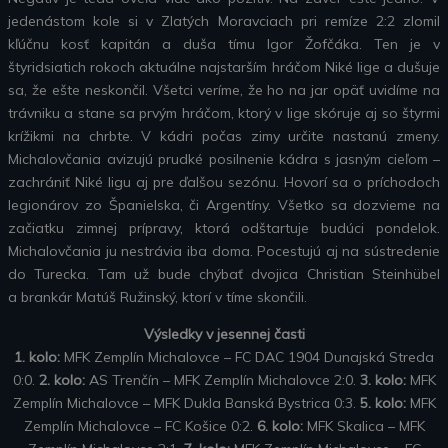
jedenástom kole si v Zlatých Moravciach pri remíze 2:2 zlomil
kľúčnu kosť kapitán a duša tímu Igor Žofčáka. Ten je v
štyridsiatich rokoch aktuálne najstarším hráčom Niké lige a dušuje
sa, že ešte neskončil. Všetci veríme, že ho na jar opäť uvidíme na
trávniku a stane sa prvým hráčom, ktorý v lige skóruje aj so štyrmi
krížikmi na chrbte.
V kádri počas zimy určite nastanú zmeny.
Michalovčania avizujú prudké posilnenie kádra s jasným cieľom –
zachrániť Niké ligu aj pre ďalšou sezónu. Hovorí sa o príchodoch
legionárov zo Španielska, či Argentíny. Všetko sa dozvieme na
začiatku zimnej prípravy, ktorá odštartuje budúci pondelok.
Michalovčania ju nestrávia iba doma. Pocestujú aj na sústredenie
do Turecka. Tam už bude chýbať dvojica Christian Steinhübel
a brankár Matúš Ružinský, ktorí v tíme skončili.
Výsledky v jesennej časti
1. kolo:
MFK Zemplín Michalovce – FC DAC 1904 Dunajská Streda
0:0.
2. kolo:
AS Trenčín – MFK Zemplín Michalovce 2:0.
3. kolo:
MFK
Zemplín Michalovce – MFK Dukla Banská Bystrica 0:3.
5. kolo:
MFK
Zemplín Michalovce – FC Košice 0:2.
6. kolo:
MFK Skalica – MFK