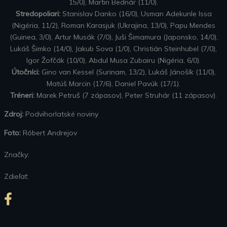
15/0), Martin Bednár (11/0).
Stredopoliari:
Stanislav Danko (16/0), Usman Adekunle Issa
(Nigéria, 11/2), Roman Karasjuk (Ukrajina, 13/0), Papu Mendes
(Guinea, 3/0), Artur Musák (7/0), Juši Šimamura (Japonsko, 14/0),
Lukáš Šimko (14/0), Jakub Sova (1/0), Christián Steinhubel (7/0),
Igor Žofčák (10/0), Abdul Musa Zubairu (Nigéria, 6/0).
Útočníci:
Gino van Kessel (Surinam, 13/2), Lukáš Jánošík (11/0),
Matúš Marcin (17/6), Daniel Pavúk (17/1).
Tréneri:
Marek Petruš (7 zápasov), Peter Struhár (11 zápasov).
Zdroj:
Podvihorlatské noviny
Foto:
Róbert Andrejov
Značky:
Zdieľať: