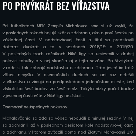
PO PRVÝKRÁT BEZ VÍŤAZSTVA
Pri futbalistoch MFK Zemplín Michalovce sme si už zvykli, že
v posledných rokoch bojujú skôr o záchranu, ako o prvú šestku po
základnej časti. V nadstavbovej časti o titul sa predstavili
doteraz dvakrát a to v sezónach 2018/19 a 2019/20.
V posledných troch ročníkoch Niké ligy sa umiestnili v druhej
polovici tabuľky a v nej skončia aj v tejto sezóne. Po štvrtýkrát
v rade si tak zahrajú nadstavbu o záchranu. Táto jeseň im totiž
vôbec nevyšla. V osemnástich dueloch sa ani raz netešili
z víťazstva a zimujú na predposlednom jedenástom mieste, keď
získali iba šesť bodov za šesť remíz. Takýto nízky počet bodov
v jesennej časti ešte v Niké ligy nezískali…
Osemnásť neúspešných pokusov
Michalovčania sa zdá sa vôbec nepoučili z minulej sezóny. V nej
sa zachránili až v poslednom desiatom kole nadstavbovej časti
o záchranu, v ktorom zvíťazili doma nad Zlatými Moravcami 1:0.