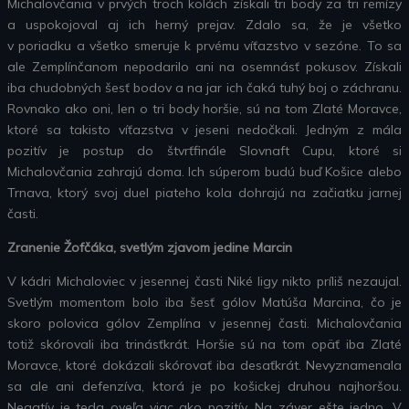
Michalovčania v prvých troch kolách získali tri body za tri remízy
a uspokojoval aj ich herný prejav. Zdalo sa, že je všetko
v poriadku a všetko smeruje k prvému víťazstvo v sezóne. To sa
ale Zemplínčanom nepodarilo ani na osemnásť pokusov. Získali
iba chudobných šesť bodov a na jar ich čaká tuhý boj o záchranu.
Rovnako ako oni, len o tri body horšie, sú na tom Zlaté Moravce,
ktoré sa takisto víťazstva v jeseni nedočkali. Jedným z mála
pozitív je postup do štvrťfinále Slovnaft Cupu, ktoré si
Michalovčania zahrajú doma. Ich súperom budú buď Košice alebo
Trnava, ktorý svoj duel piateho kola dohrajú na začiatku jarnej
časti.
Zranenie Žofčáka, svetlým zjavom jedine Marcin
V kádri Michaloviec v jesennej časti Niké ligy nikto príliš nezaujal.
Svetlým momentom bolo iba šesť gólov Matúša Marcina, čo je
skoro polovica gólov Zemplína v jesennej časti. Michalovčania
totiž skórovali iba trinásťkrát. Horšie sú na tom opäť iba Zlaté
Moravce, ktoré dokázali skórovať iba desaťkrát. Nevyznamenala
sa ale ani defenzíva, ktorá je po košickej druhou najhoršou.
Negatív je teda oveľa viac ako pozitív. Na záver ešte jedno. V