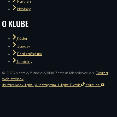
Partneri
Novinky
O KLUBE
Káder
Zápasy
Realizačný tím
Kontakty
© 2026 Mestský futbalový klub Zemplín Michalovce a.s.
Tvorba
web stránok
Jki-facebook-light
Jki-instagram-1-light
Tiktok
Youtube