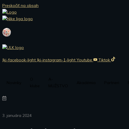
Preskočiť na obsah
Jki-facebook-light
Jki-instagram-1-light
Youtube
Tiktok
O
A-
Novinky
Akadémia
Partneri
klube
MUŽSTVO
3. januára 2024