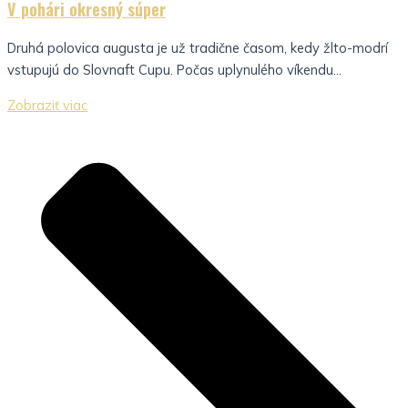
V pohári okresný súper
Druhá polovica augusta je už tradične časom, kedy žlto-modrí
vstupujú do Slovnaft Cupu. Počas uplynulého víkendu...
Zobraziť viac