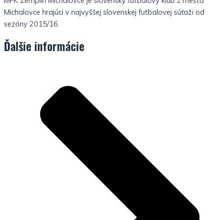
MFK Zemplín Michalovce je slovenský futbalový klub z mesta
Michalovce hrajúci v najvyššej slovenskej futbalovej súťaži od
sezóny 2015/16.
Ďalšie informácie