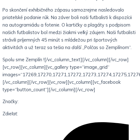
Po skončení exhibičného zápasu samozrejme nasledovalo
priateľské podanie rúk. Na záver boli naši futbalisti k dispozícii
na autogramiádu a fotenie. O kartičky a plagáty s podpisom
našich futbalistov bol medzi žiakmi veľký záujem. Naši futbalisti
strávili príjemných 45 minút s mládežou pri športových
aktivitách a už teraz sa tešia na ďalší „Polčas so Zemplínom“.
Spolu sme Zemplín ![/vc_column_text][/vc_column][/vc_row]
[vc_row][vc_column][vc_gallery type=“image_grid“
images=“17269,17270,17271,17272,17273,17274,17275,17276
[/vc_column][/vc_row][vc_row][vc_column][vc_facebook
type=“button_count“][/vc_column][/vc_row]
Značky:
Zdieľať: