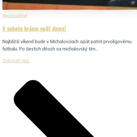
Nezaradené
V sobotu hráme opäť doma!
Najbližší víkend bude v Michalovciach opäť patriť prvoligovému
futbalu. Po šiestich dňoch sa michalovský tím...
Zobraziť viac