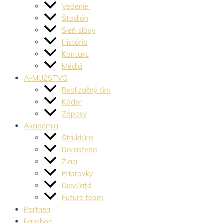
Vedenie
Štadión
Sieň slávy
História
Kontakt
Médiá
A-MUŽSTVO
Realizačný tím
Káder
Zápasy
Akadémia
Štruktúra
Dorastenci
Žiaci
Prípravky
Dievčatá
Future team
Partneri
Fanshop