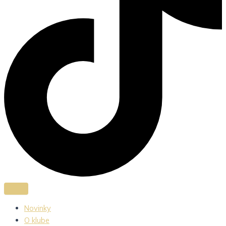
Novinky
O klube