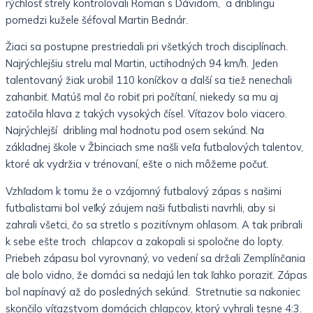
rýchlosť strely kontrolovali Roman s Dávidom, a driblingu
pomedzi kužele šéfoval Martin Bednár.
Žiaci sa postupne prestriedali pri všetkých troch disciplínach.
Najrýchlejšiu strelu mal Martin, uctihodných 94 km/h. Jeden
talentovaný žiak urobil 110 koníčkov a ďalší sa tiež nenechali
zahanbiť. Matúš mal čo robiť pri počítaní, niekedy sa mu aj
zatočila hlava z takých vysokých čísel. Víťazov bolo viacero.
Najrýchlejší dribling mal hodnotu pod osem sekúnd. Na
základnej škole v Žbinciach sme našli veľa futbalových talentov,
ktoré ak vydržia v trénovaní, ešte o nich môžeme počuť.
Vzhľadom k tomu že o vzájomný futbalový zápas s našimi
futbalistami bol veľký záujem naši futbalisti navrhli, aby si
zahrali všetci, čo sa stretlo s pozitívnym ohlasom. A tak pribrali
k sebe ešte troch chlapcov a zakopali si spoločne do lopty.
Priebeh zápasu bol vyrovnaný, vo vedení sa držali Zemplínčania
ale bolo vidno, že domáci sa nedajú len tak ľahko poraziť. Zápas
bol napínavý až do posledných sekúnd. Stretnutie sa nakoniec
skončilo víťazstvom domácich chlapcov, ktorý vyhrali tesne 4:3.