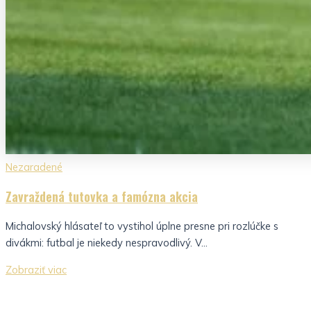
Nezaradené
Zavraždená tutovka a famózna akcia
Michalovský hlásateľ to vystihol úplne presne pri rozlúčke s
divákmi: futbal je niekedy nespravodlivý. V...
Zobraziť viac