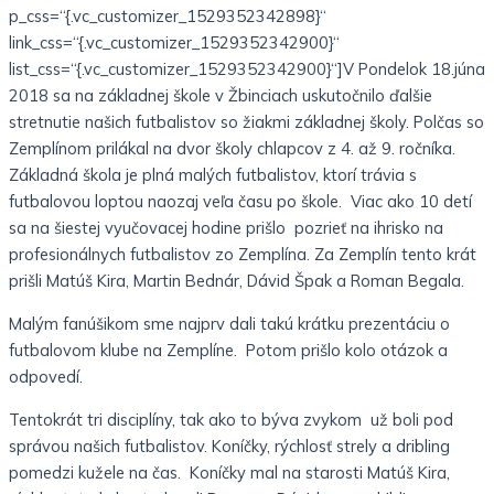
p_css=“{.vc_customizer_1529352342898}“
link_css=“{.vc_customizer_1529352342900}“
list_css=“{.vc_customizer_1529352342900}“]V Pondelok 18.júna
2018 sa na základnej škole v Žbinciach uskutočnilo ďalšie
stretnutie našich futbalistov so žiakmi základnej školy. Polčas so
Zemplínom prilákal na dvor školy chlapcov z 4. až 9. ročníka.
Základná škola je plná malých futbalistov, ktorí trávia s
futbalovou loptou naozaj veľa času po škole. Viac ako 10 detí
sa na šiestej vyučovacej hodine prišlo pozrieť na ihrisko na
profesionálnych futbalistov zo Zemplína. Za Zemplín tento krát
prišli Matúš Kira, Martin Bednár, Dávid Špak a Roman Begala.
Malým fanúšikom sme najprv dali takú krátku prezentáciu o
futbalovom klube na Zemplíne. Potom prišlo kolo otázok a
odpovedí.
Tentokrát tri disciplíny, tak ako to býva zvykom už boli pod
správou našich futbalistov. Koníčky, rýchlosť strely a dribling
pomedzi kužele na čas. Koníčky mal na starosti Matúš Kira,