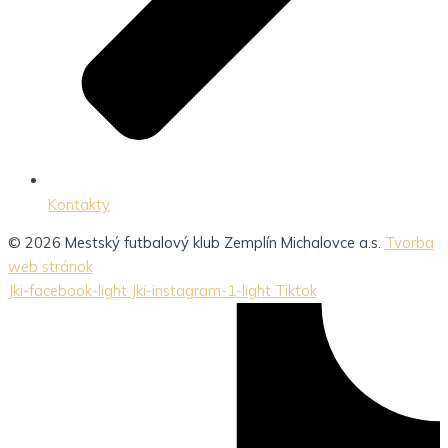
Kontakty
© 2026 Mestský futbalový klub Zemplín Michalovce a.s.
Tvorba
web stránok
Jki-facebook-light
Jki-instagram-1-light
Tiktok