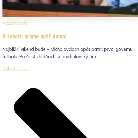
Nezaradené
V sobotu hráme opäť doma!
Najbližší víkend bude v Michalovciach opäť patriť prvoligovému
futbalu. Po šiestich dňoch sa michalovský tím...
Zobraziť viac