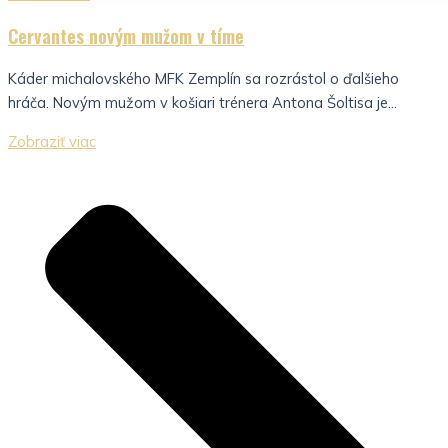
Cervantes novým mužom v tíme
Káder michalovského MFK Zemplín sa rozrástol o ďalšieho
hráča. Novým mužom v košiari trénera Antona Šoltisa je...
Zobraziť viac