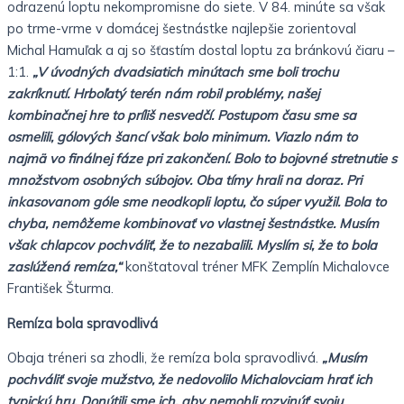
odrazenú loptu nekompromisne do siete. V 84. minúte sa však
po trme-vrme v domácej šestnástke najlepšie zorientoval
Michal Hamuľak a aj so šťastím dostal loptu za bránkovú čiaru –
1:1.
„V úvodných dvadsiatich minútach sme boli trochu
zakríknutí. Hrboľatý terén nám robil problémy, našej
kombinačnej hre to príliš nesvedčí. Postupom času sme sa
osmelili, gólových šancí však bolo minimum. Viazlo nám to
najmä vo finálnej fáze pri zakončení. Bolo to bojovné stretnutie s
množstvom osobných súbojov. Oba tímy hrali na doraz. Pri
inkasovanom góle sme neodkopli loptu, čo súper využil. Bola to
chyba, nemôžeme kombinovať vo vlastnej šestnástke. Musím
však chlapcov pochváliť, že to nezabalili. Myslím si, že to bola
zaslúžená remíza,“
konštatoval tréner MFK Zemplín Michalovce
František Šturma.
Remíza bola spravodlivá
Obaja tréneri sa zhodli, že remíza bola spravodlivá.
„Musím
pochváliť svoje mužstvo, že nedovolilo Michalovciam hrať ich
typickú hru. Donútili sme ich, aby nemohli rozvinúť svoju