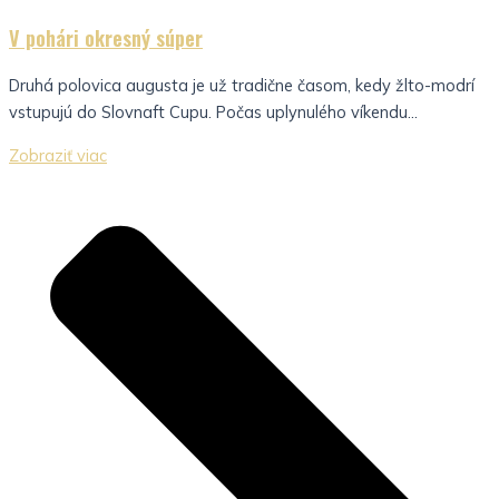
V pohári okresný súper
Druhá polovica augusta je už tradične časom, kedy žlto-modrí
vstupujú do Slovnaft Cupu. Počas uplynulého víkendu...
Zobraziť viac