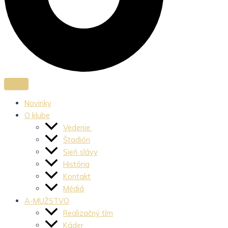
Novinky
O klube
Vedenie
Štadión
Sieň slávy
História
Kontakt
Médiá
A-MUŽSTVO
Realizačný tím
Káder