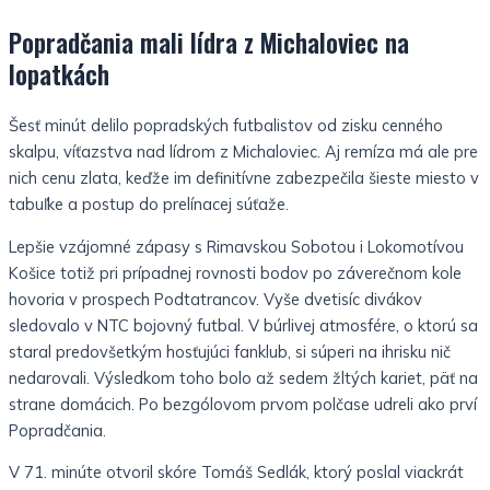
Popradčania mali lídra z Michaloviec na
lopatkách
Šesť minút delilo popradských futbalistov od zisku cenného
skalpu, víťazstva nad lídrom z Michaloviec. Aj remíza má ale pre
nich cenu zlata, keďže im definitívne zabezpečila šieste miesto v
tabuľke a postup do prelínacej súťaže.
Lepšie vzájomné zápasy s Rimavskou Sobotou i Lokomotívou
Košice totiž pri prípadnej rovnosti bodov po záverečnom kole
hovoria v prospech Podtatrancov.
Vyše dvetisíc divákov
sledovalo v NTC bojovný futbal. V búrlivej atmosfére, o ktorú sa
staral predovšetkým hosťujúci fanklub, si súperi na ihrisku nič
nedarovali.
Výsledkom toho bolo až sedem žltých kariet, päť na
strane domácich. Po bezgólovom prvom polčase udreli ako prví
Popradčania.
V 71. minúte otvoril skóre Tomáš Sedlák, ktorý poslal viackrát