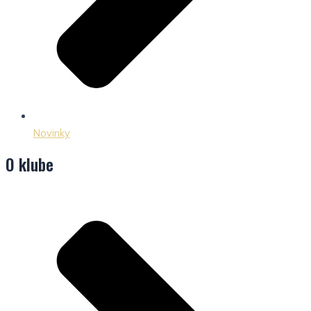
Novinky
O klube