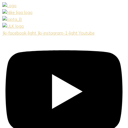
Preskočiť
na
obsah
Jki-facebook-light
Jki-instagram-1-light
Youtube