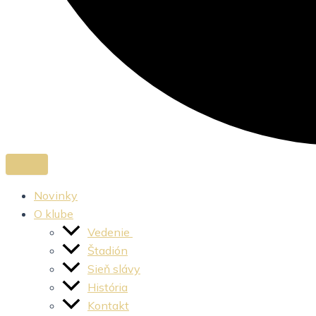
Novinky
O klube
Vedenie
Štadión
Sieň slávy
História
Kontakt