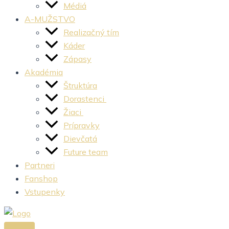
Médiá
A-MUŽSTVO
Realizačný tím
Káder
Zápasy
Akadémia
Štruktúra
Dorastenci
Žiaci
Prípravky
Dievčatá
Future team
Partneri
Fanshop
Vstupenky