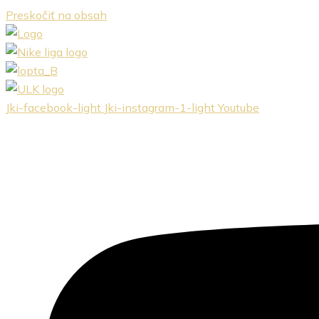
Preskočiť na obsah
Jki-facebook-light
Jki-instagram-1-light
Youtube