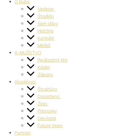
O klube
Vedenie
Štadión
Sieň slávy
História
Kontakt
Médiá
A-MUŽSTVO
Realizačný tím
Káder
Zápasy
Akadémia
Štruktúra
Dorastenci
Žiaci
Prípravky
Dievčatá
Future team
Partneri