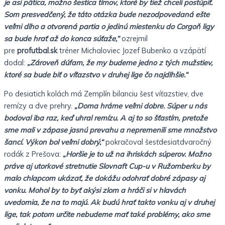
je asi pätica, možno šestica tímov, ktoré by tiež chceli postúpiť.
Som presvedčený, že táto otázka bude nezodpovedaná ešte
veľmi dlho a otvorená partia o jedinú miestenku do Corgoň ligy
sa bude hrať až do konca súťaže,“
ozrejmil
pre
profutbal.sk
tréner Michaloviec Jozef Bubenko a vzápätí
dodal:
„Zároveň dúfam, že my budeme jedno z tých mužstiev,
ktoré sa bude biť o víťazstvo v druhej lige čo najdlhšie.“
Po desiatich kolách má Zemplín bilanciu šesť víťazstiev, dve
remízy a dve prehry.
„Doma hráme veľmi dobre. Súper u nás
bodoval iba raz, keď uhral remízu. A aj to so šťastím, pretože
sme mali v zápase jasnú prevahu a nepremenili sme množstvo
šancí. Výkon bol veľmi dobrý,“
pokračoval šesťdesiatdvaročný
rodák z Prešova:
„Horšie je to už na ihriskách súperov. Možno
práve aj utorkové stretnutie Slovnaft Cup-u v Ružomberku by
malo chlapcom ukázať, že dokážu odohrať dobré zápasy aj
vonku. Mohol by to byť akýsi zlom a hráči si v hlavách
uvedomia, že na to majú. Ak budú hrať takto vonku aj v druhej
lige, tak potom určite nebudeme mať také problémy, ako sme