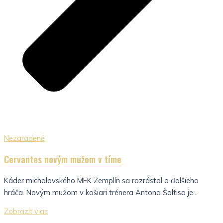
Nezaradené
Cervantes novým mužom v tíme
Káder michalovského MFK Zemplín sa rozrástol o ďalšieho
hráča. Novým mužom v košiari trénera Antona Šoltisa je...
Zobraziť viac