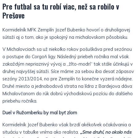
Pre futbal sa tu robí viac, než sa robilo v
Prešove
Kormidelník MFK Zemplín Jozef Bubenko hovorí o druholigovej
súťaži aj o tom, ako je spokojný na michalovskom pôsobisku.
V Michalovciach sa už niekoľko rokov pošuškáva pred sezónou
o postupe do Corgoň ligy. Následný priebeh ročníka mal však
zakaždým nepriaznivý vývoj a „žlto-modrí“ tak stále účinkujú v
druhej najvyššej súťaži. Síce máme za sebou iba desať zápasov
sezóny 2013/2014, no pre Zemplín to konečne vyzerá nádejne.
Druhé miesto a jednobodová strata na lídra z Bardejova dáva
Michalovčanom do rúk dobrú východiskovú pozíciu do ďalšieho
priebehu ročníka.
Duel v Ružomberku by mal byť zlom
Kormidelník Jozef Bubenko však brzdí akékoľvek očakávania a
situáciu v tabuľke vníma ako realista.
„Sme druhí, no okolo nás