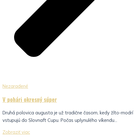
Nezaradené
V pohári okresný súper
Druhá polovica augusta je už tradične časom, kedy žlto-modrí
vstupujú do Slovnaft Cupu. Počas uplynulého víkendu...
Zobraziť viac