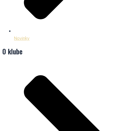
Novinky
O klube