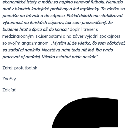
ekonomické istoty a môžu sa naplno venovať futbalu. Nemusia
mať v hlavách kadejaké problémy a iné myšlienky. To všetko sa
prenáša na trávnik a do zápasu. Pokiaľ dokážeme stabilizovať
výkonnosť na ihriskách súperov, tak som presvedčený, že
budeme hrať o špicu až do konca,“
doplnil tréner s
medzinárodnými skúsenosťami a na záver vyjadril spokojnosť
so svojím angažmánom:
„Myslím si, že všetko, čo som očakával,
sa zatiaľ aj naplnilo. Neostáva nám teda nič iné, iba tvrdo
pracovať aj naďalej. Všetko ostatné príde neskôr.“
Zdroj:
profutbal.sk
Značky:
Zdieľať: