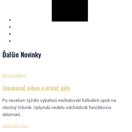
Ďalšie
Novinky
Nezaradené
Zopakovať výkon a pridať góly
Po necelom týždni vybehnú michalovskí futbalisti opäť na
vlastný trávnik. Uplynulú nedeľu odchádzali fanúšikovia
sklamaní...
Zobraziť viac