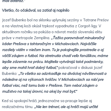
mali doteraz.“
Všetko, čo očakával, sa zatiaľ aj naplnilo
Jozef Bubenko bol na sklonku uplynulej sezóny v Tatrane Prešov
a na vlastnej koži okúsil trpkosť vypadnutia z Corgoň ligy. V
aktuálnom ročníku sa pokúša o návrat medzi slovenskú elitu
práve v metropole Zemplína.
„Ťažko porovnávať minuloročný
káder Prešova s tohtoročným v Michalovciach. Najväčšie
rozdiely vidím v niečom inom. Tu je pokojnejšie prostredie a aj
väčší záujem o futbal. Na stretnutia chodí veľa fanúšikov, máme
lepšie zázemie na prácu. Majitelia vytvárajú také podmienky,
aby sme mohli hrať dobrý futbal,“
pokračoval v diskusii Jozef
Bubenko:
„To všetko sa odzrkadľuje na diváckej návštevnosti a
následne aj na výkonoch hráčov. V Michalovciach sa robí pre
futbal viac, než tomu bolo v Prešove. Tam nebol záujem o
mužstvo na takej úrovni, na akej by mal byť.“
Keď sú spokojní hráči, jednoznačne sa pracuje lepšie aj
realizačnému tímu.
„Nie len tréneri, ale aj hráči majú určité