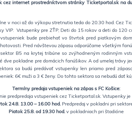
 cez internet prostredníctvom stránky Ticketportal.sk na d
ne v noci až do výkopu stretnutia teda do 20.30 hod. Cez Ticke
ky VIP. Vstupenky pre ZŤP, Deti do 15 rokov a deti do 120 cm
daj vstupeniek bude prebiehať vo štvrtok pred piatkovým do
 hotovosti. Pred návštevou zápasu odporúčame všetkým fanúš
ný sektor B5 na krytej tribúne so zvýhodneným rodinným v
ené dve pokladne pre domácich fanúšikov. A od umelej trávy j
sektora sa budú predávať vstupenky len priamo pred zápa
niek: 6€ muži a 3 € ženy. Do tohto sektora sa nebudú dať kúp
Termíny predaja vstupeniek na zápas s FC Košice:
nie predpredaja vstupeniek cez Ticketportal.sk. Vstupenky j
rtok 24.8. 13.00 – 16.00 hod.
Predpredaj v pokladni pri sektor
Piatok 25.8. od 19.30 hod.
v pokladniach pri štadióne