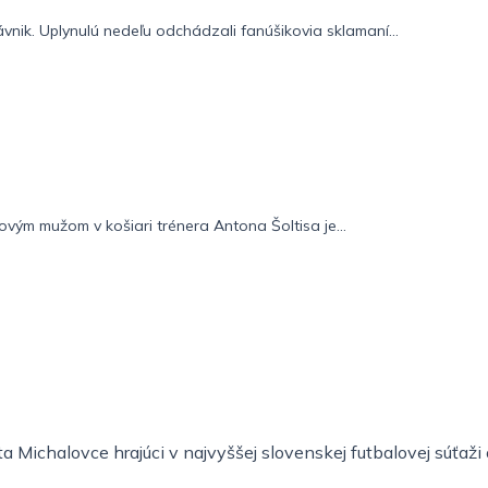
ávnik. Uplynulú nedeľu odchádzali fanúšikovia sklamaní...
vým mužom v košiari trénera Antona Šoltisa je...
 Michalovce hrajúci v najvyššej slovenskej futbalovej súťaž