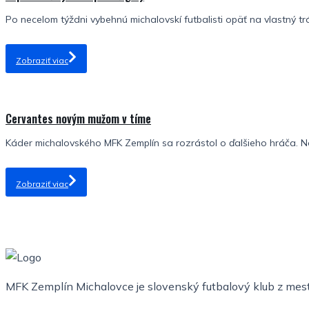
Po necelom týždni vybehnú michalovskí futbalisti opäť na vlastný tr
Zobraziť viac
Cervantes novým mužom v tíme
Káder michalovského MFK Zemplín sa rozrástol o ďalšieho hráča. No
Zobraziť viac
MFK Zemplín Michalovce je slovenský futbalový klub z mesta