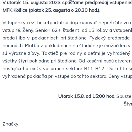
V utorok 15. augusta 2023 spúšťame predpredaj vstupeniek
MFK Košice (piatok 25. augusta o 20.30 hod.).
Vstupenky cez Ticketportal sa dajú kupovať nepretržite vo d
vstupné, Ženy, Seniori 62+, študenti od 15 rokov a vstupen
predaji iba v pokladniach pri štadióne. Fyzický predpre
hodinách. Platba v pokladniach na štadióne je možná len v
sú výrazne zľavy. Taktiež pre rodiny s deťmi je vyhrade
všetky štyri pokladne pri štadióne. Od kasárni budú otvor
hosťujúceho mužstva pri ich sektore B11-B12. Do tohto 
vyhradená pokladňa pri vstupe do tohto sektora. Ceny vstupe
Utorok 15.8. od 15:00 hod.
Spuste
Štv
Značky: