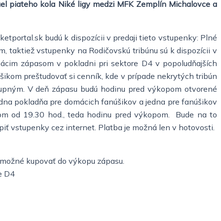
uel piateho kola Niké ligy medzi MFK Zemplín Michalovce a
tportal.sk budú k dispozícii v predaji tieto vstupenky: Plné
, taktiež vstupenky na Rodičovskú tribúnu sú k dispozícii v
mácim zápasom v pokladni pri sektore D4 v popoludňajších
ikom preštudovať si cenník, kde v prípade nekrytých tribún
stupným. V deň zápasu budú hodinu pred výkopom otvorené
edna pokladňa pre domácich fanúšikov a jedna pre fanúšikov
som od 19.30 hod., teda hodinu pred výkopom. Bude na to
iť vstupenky cez internet. Platba je možná len v hotovosti.
e možné kupovať do výkopu zápasu.
e D4