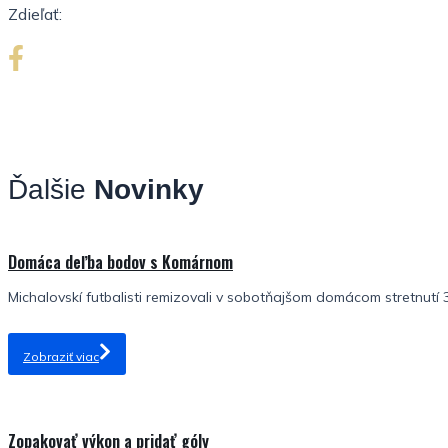
Zdieľať:
Ďalšie
Novinky
Domáca deľba bodov s Komárnom
Michalovskí futbalisti remizovali v sobotňajšom domácom stretnutí 3.
Zobraziť viac
Zopakovať výkon a pridať góly