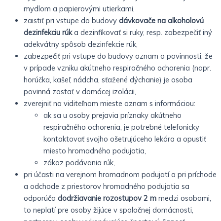
mydlom a papierovými utierkami,
zaistiť pri vstupe do budovy
dávkovače na alkoholovú
dezinfekciu rúk
a dezinfikovať si ruky, resp. zabezpečiť iný
adekvátny spôsob dezinfekcie rúk,
zabezpečiť pri vstupe do budovy oznam o povinnosti, že
v prípade vzniku akútneho respiračného ochorenia (napr.
horúčka, kašeľ, nádcha, sťažené dýchanie) je osoba
povinná zostať v domácej izolácii,
zverejniť na viditeľnom mieste oznam s informáciou:
ak sa u osoby prejavia príznaky akútneho
respiračného ochorenia, je potrebné telefonicky
kontaktovať svojho ošetrujúceho lekára a opustiť
miesto hromadného podujatia,
zákaz podávania rúk,
pri účasti na verejnom hromadnom podujatí a pri príchode
a odchode z priestorov hromadného podujatia sa
odporúča
dodržiavanie rozostupov 2 m
medzi osobami,
to neplatí pre osoby žijúce v spoločnej domácnosti,