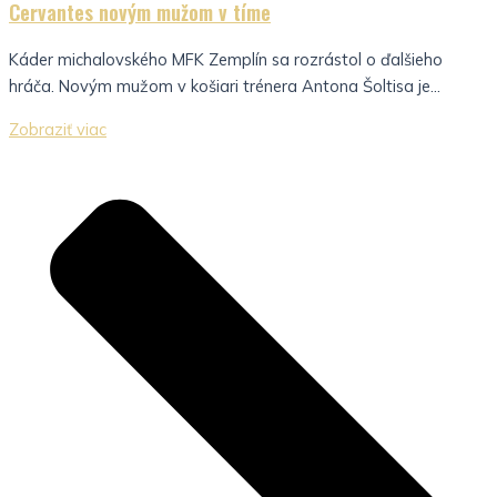
Cervantes novým mužom v tíme
Káder michalovského MFK Zemplín sa rozrástol o ďalšieho
hráča. Novým mužom v košiari trénera Antona Šoltisa je...
Zobraziť viac