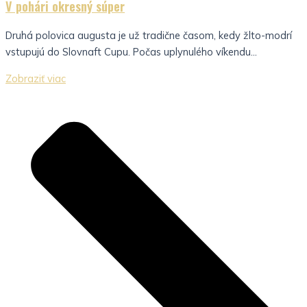
V pohári okresný súper
Druhá polovica augusta je už tradične časom, kedy žlto-modrí
vstupujú do Slovnaft Cupu. Počas uplynulého víkendu...
Zobraziť viac