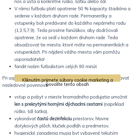
nos a ústa a konkrétne rúško, šatku alebo šál.
V rámci futbalu platí opatrenie 50 % kapacity štadióna a
sedenie v každom druhom rade. Permanentky a
vstupenky boli predávané do každého nepárneho radu
(1,3,5,7,9). Teda prosíme fanúšikov, aby dodržovali
opatrenie, že sa sedí v každom druhom rade. Teda
obsadzovať tie miesta, ktoré máte na permanentkách a
vstupenkách. Pri nájdení vášho miesta vám pomôžu
usporiadatelia!
fandiť našim futbalistom celých 90 minút
Pri usporadúvaní hromadných podujatí je potrebné dodržiavať
Kliknutím prijmete súbory cookie marketing a
povolíte tento obsah
nasledovné povinnosti:
vstup a pobyt v mieste hromadného podujatia umožniť
len s prekrytými hornými dýchacími cestami
(napríklad
rúško, šál šatka),
vykonávať
častú dezinfekciu
priestorov, hlavne
dotykových plôch, kľučiek podláh a predmetov,
hygienické zariadenia musia byť vybavené tekutým