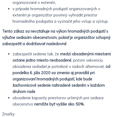
organizované v exteriéri,
v prípade hromadných podujatí organizovaných v
exteriéri je organizátor povinný vyhradiť priestor
hromadného podujatia a vyznačiť jeho vstup a výstup.
Tento zákaz sa nevzťahuje na výkon hromadných podujatí s
výlučne sediacim obecenstvom, pokiaľ je organizátor schopný
zabezpečiť a dodržiavať nasledovné:
zabezpečiť sedenie tak, že
medzi obsadenými miestami
ostane jedno miesto neobsadené
, pričom sekvenciu
obsadenia sedadiel je potrebné v radoch alternovať,
od
pondelka 6. júla 2020 sa zmenia aj pravidlá pri
organizovaní hromadných podujatí, kde bude
šachovnicové sedenie nahradené sedením v každom
druhom rade
obsadenie kapacity priestorov určených pre sediace
obecenstvo
nemôže byť vyššie ako 50%.
Značky: