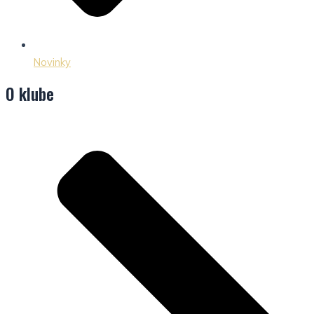
Novinky
O klube