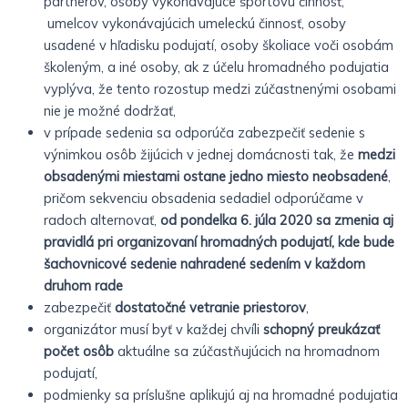
partnerov, osoby vykonávajúce športovú činnosť,
umelcov vykonávajúcich umeleckú činnosť, osoby
usadené v hľadisku podujatí, osoby školiace voči osobám
školeným, a iné osoby, ak z účelu hromadného podujatia
vyplýva, že tento rozostup medzi zúčastnenými osobami
nie je možné dodržať,
v prípade sedenia sa odporúča zabezpečiť sedenie s
výnimkou osôb žijúcich v jednej domácnosti tak, že
medzi
obsadenými miestami ostane jedno miesto neobsadené
,
pričom sekvenciu obsadenia sedadiel odporúčame v
radoch alternovať,
od pondelka 6. júla 2020 sa zmenia aj
pravidlá pri organizovaní hromadných podujatí, kde bude
šachovnicové sedenie nahradené sedením v každom
druhom rade
zabezpečiť
dostatočné vetranie priestorov
,
organizátor musí byť v každej chvíli
schopný preukázať
počet osôb
aktuálne sa zúčastňujúcich na hromadnom
podujatí,
podmienky sa príslušne aplikujú aj na hromadné podujatia