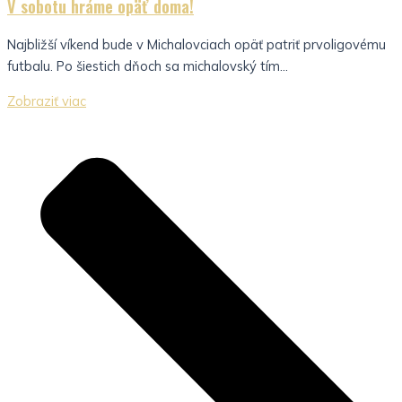
V sobotu hráme opäť doma!
Najbližší víkend bude v Michalovciach opäť patriť prvoligovému
futbalu. Po šiestich dňoch sa michalovský tím...
Zobraziť viac