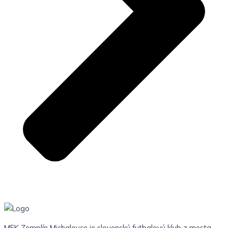
MFK Zemplín Michalovce je slovenský futbalový klub z mesta