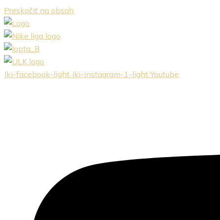
Preskočiť na obsah
Jki-facebook-light
Jki-instagram-1-light
Youtube