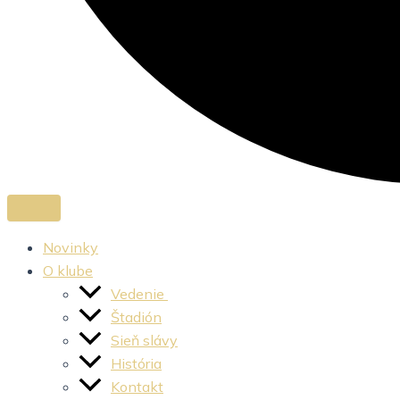
Novinky
O klube
Vedenie
Štadión
Sieň slávy
História
Kontakt