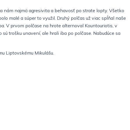
a nám najmä agresivita a behavosť po strate lopty. Všetko
lo malé a súper to využil. Druhý polčas už viac spĺňal naše
ba. V prvom polčase na hrote alternoval Kountouriotis, v
 sú trošku unavení, ale hrali iba po polčase. Nabudúce sa
vému Liptovskému Mikulášu.