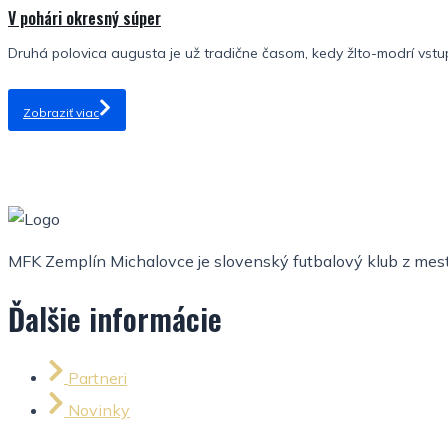
V pohári okresný súper
Druhá polovica augusta je už tradične časom, kedy žlto-modrí vstu
Zobraziť viac
MFK Zemplín Michalovce je slovenský futbalový klub z mesta
Ďalšie informácie
Partneri
Novinky