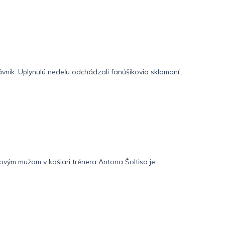
ávnik. Uplynulú nedeľu odchádzali fanúšikovia sklamaní...
vým mužom v košiari trénera Antona Šoltisa je...