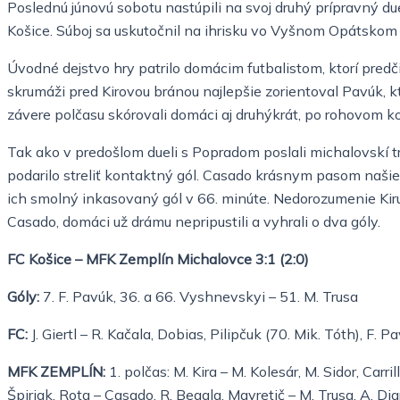
Poslednú júnovú sobotu nastúpili na svoj druhý prípravný du
Košice. Súboj sa uskutočnil na ihrisku vo Vyšnom Opátskom a l
Úvodné dejstvo hry patrilo domácim futbalistom, ktorí predči
skrumáži pred Kirovou bránou najlepšie zorientoval Pavúk, kto
závere polčasu skórovali domáci aj druhýkrát, po rohovom k
Tak ako v predošlom dueli s Popradom poslali michalovskí tré
podarilo streliť kontaktný gól. Casado krásnym pasom našiel
ich smolný inkasovaný gól v 66. minúte. Nedorozumenie Kiru 
Casado, domáci už drámu nepripustili a vyhrali o dva góly.
FC Košice – MFK Zemplín Michalovce 3:1 (2:0)
Góly:
7. F. Pavúk, 36. a 66. Vyshnevskyi – 51. M. Trusa
FC:
J. Giertl – R. Kačala, Dobias, Pilipčuk (70. Mik. Tóth), F. 
MFK ZEMPLÍN:
1. polčas: M. Kira – M. Kolesár, M. Sidor, Carril
Špiriak, Rota – Casado, R. Begala, Mavretič – M. Trusa, A. Dia