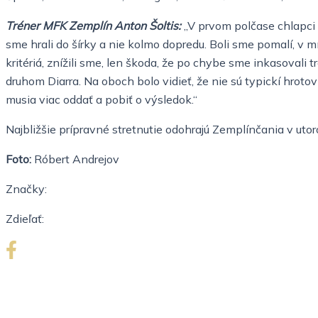
Tréner MFK Zemplín Anton Šoltis:
„V prvom polčase chlapci 
sme hrali do šírky a nie kolmo dopredu. Boli sme pomalí, v 
kritériá, znížili sme, len škoda, že po chybe sme inkasoval
druhom Diarra. Na oboch bolo vidieť, že nie sú typickí hroto
musia viac oddať a pobiť o výsledok.“
Najbližšie prípravné stretnutie odohrajú Zemplínčania v uto
Foto:
Róbert Andrejov
Značky:
Zdieľať: