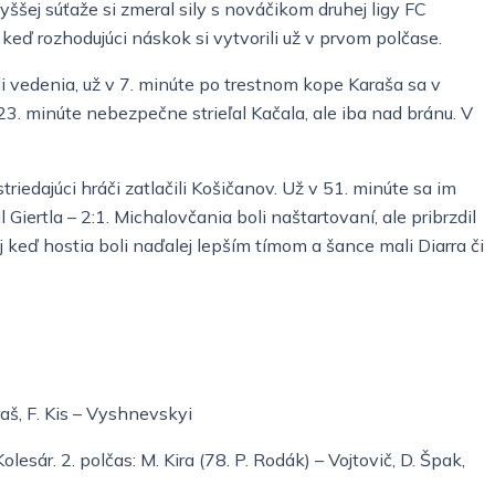
ššej súťaže si zmeral sily s nováčikom druhej ligy FC
 keď rozhodujúci náskok si vytvorili už v prvom polčase.
li vedenia, už v 7. minúte po trestnom kope Karaša sa v
 23. minúte nebezpečne strieľal Kačala, ale iba nad bránu. V
iedajúci hráči zatlačili Košičanov. Už v 51. minúte sa im
ertla – 2:1. Michalovčania boli naštartovaní, ale pribrzdil
keď hostia boli naďalej lepším tímom a šance mali Diarra či
araš, F. Kis – Vyshnevskyi
Kolesár. 2. polčas: M. Kira (78. P. Rodák) – Vojtovič, D. Špak,