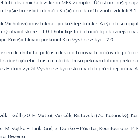
el futbalisti michalovského MFK Zemplín. Účastník našej najvy
epšie ho zvládli domáci Košičania, ktorí favorita zdolali 3:1,
li Michalovčanov takmer po každej stránke. A rýchlo sa aj uja
rý otvoril skóre – 1:0. Druholigista bol naďalej aktívnejší a v
ope Karaša hlavou prekonal Kiru Vyshnevskyi – 2:0.
neri do druhého polčasu desiatich nových hráčov do poľa a str
 nabiehajúceho Trusu a mladík Trusa pekným lobom prekonal Gi
s Rotom využil Vyshnevskyi a skóroval do prázdnej brány. Aj 
Pavúk – Gáll (70. E. Matta), Vancák, Ristovski (70. Katunský), K
lo, M. Vojtko – Turík, Grič, S. Danko – Pásztor, Kountouriotis, P. 
rra, Bezerra