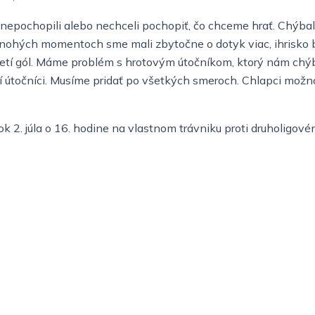
nepochopili alebo nechceli pochopiť, čo chceme hrať. Chýbal
mnohých momentoch sme mali zbytočne o dotyk viac, ihrisko bo
i tretí gól. Máme problém s hrotovým útočníkom, ktorý nám chý
ví útočníci. Musíme pridať po všetkých smeroch. Chlapci možno
rok 2. júla o 16. hodine na vlastnom trávniku proti druholigo