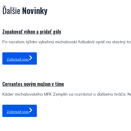
Ďalšie
Novinky
Zopakovať výkon a pridať góly
Po necelom týždni vybehnú michalovskí futbalisti opäť na vlastný tr
Zobraziť viac
Cervantes novým mužom v tíme
Káder michalovského MFK Zemplín sa rozrástol o ďalšieho hráča. No
Zobraziť viac