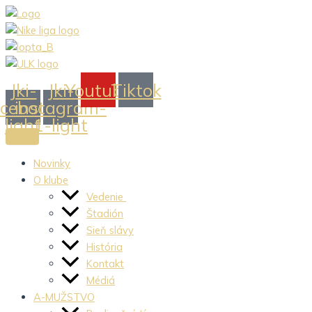
Preskočiť
na
obsah
Jki-
Jki-
Youtube
Tiktok
acebook-
instagram-
light
1-light
Novinky
O klube
Vedenie
Štadión
Sieň slávy
História
Kontakt
Médiá
A-MUŽSTVO