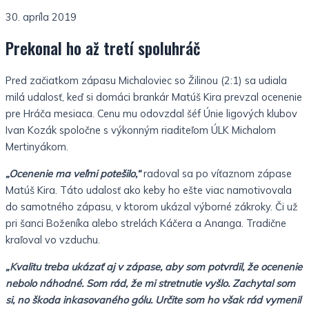
30. apríla 2019
Prekonal ho až tretí spoluhráč
Pred začiatkom zápasu Michaloviec so Žilinou (2:1) sa udiala
milá udalosť, keď si domáci brankár Matúš Kira prevzal ocenenie
pre Hráča mesiaca. Cenu mu odovzdal šéf Únie ligových klubov
Ivan Kozák spoločne s výkonným riaditeľom ÚLK Michalom
Mertinyákom.
„Ocenenie ma veľmi potešilo,“
radoval sa po víťaznom zápase
Matúš Kira. Táto udalosť ako keby ho ešte viac namotivovala
do samotného zápasu, v ktorom ukázal výborné zákroky. Či už
pri šanci Boženíka alebo strelách Káčera a Ananga. Tradične
kraľoval vo vzduchu.
„Kvalitu treba ukázať aj v zápase, aby som potvrdil, že ocenenie
nebolo náhodné. Som rád, že mi stretnutie vyšlo. Zachytal som
si, no škoda inkasovaného gólu. Určite som ho však rád vymenil