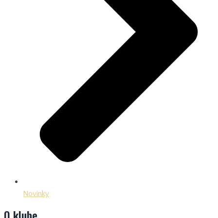
Novinky
O klube