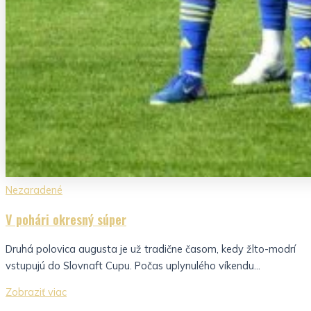
Nezaradené
V pohári okresný súper
Druhá polovica augusta je už tradične časom, kedy žlto-modrí
vstupujú do Slovnaft Cupu. Počas uplynulého víkendu...
Zobraziť viac