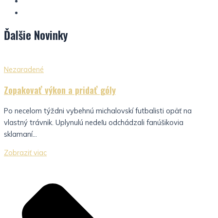
Ďalšie
Novinky
Nezaradené
Zopakovať výkon a pridať góly
Po necelom týždni vybehnú michalovskí futbalisti opäť na
vlastný trávnik. Uplynulú nedeľu odchádzali fanúšikovia
sklamaní...
Zobraziť viac