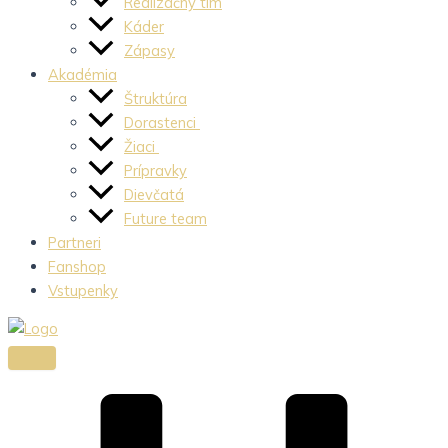
Realizačný tím
Káder
Zápasy
Akadémia
Štruktúra
Dorastenci
Žiaci
Prípravky
Dievčatá
Future team
Partneri
Fanshop
Vstupenky