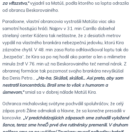
za víťazstvo,“
vyjadril sa Matúš, podľa ktorého sa lopta odrazila
od obrancu Beskorovainého.
Paradoxne, vlastní obrancovia vystrašili Matúša viac ako
samotní hosťujúci hráči. Najprv v 31. min Carrillo dobiehal
strieľaný center Káčera tak nešťastne, že z desiatich metrov
vypálil na vlastného brankára nebezpečnú jedovku, ktorú Kira
zázračne chytil. V 48. min zasa Rota odhlavičkoval loptu tak do
„bezpečia“, že Kira sa po nej hodil ako panter a len o milimetre
minula žrď! V 76. min už na Beskorovainého teč nemal nárok. Z
obrannej formácie tak pozornosť svojho brankára nevyškúšal
iba Denis Petro…
„Ha-ha. Skúšali, skúšali… Asi preto, aby som
nestratil koncentráciu. Brali sme to však s humorom a
úsmevom,“
smial sa v dobrej nálade Matúš Kira.
Ochranca michalovskej svätyne pochválil spoluhráčov, že celý
zápas proti Žiline odmakali a hlavne, že sa konečne presadili v
koncovke.
„V predchádzajúcich zápasoch sme zahodili vyložené
šance, teraz sme hneĎ prvé dve rutinérsky premenili. V druhom
polčase sme sa po vylúčení Tounkaru museli polhodinu brániť.