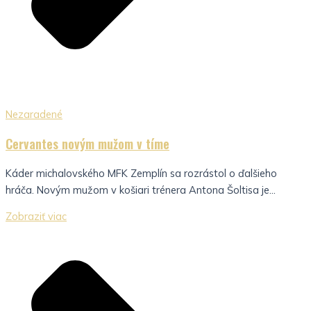
Nezaradené
Cervantes novým mužom v tíme
Káder michalovského MFK Zemplín sa rozrástol o ďalšieho
hráča. Novým mužom v košiari trénera Antona Šoltisa je...
Zobraziť viac