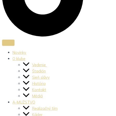
Novinky
O klube
Vedenie
Štadión
Sieň slávy
História
Kontakt
Médiá
A-MUŽSTVO
Realizačný tím
Káder