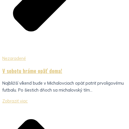
Nezaradené
V sobotu hráme opäť doma!
Najbližší víkend bude v Michalovciach opäť patriť prvoligovému
futbalu. Po šiestich dňoch sa michalovský tím...
Zobraziť viac