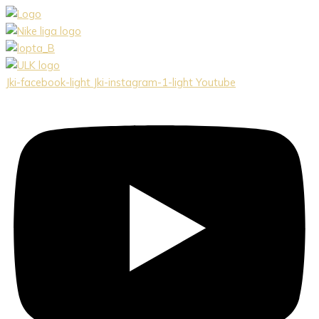
Preskočiť
na
obsah
Jki-facebook-light
Jki-instagram-1-light
Youtube