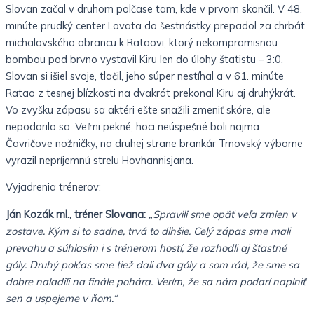
Slovan začal v druhom polčase tam, kde v prvom skončil. V 48.
minúte prudký center Lovata do šestnástky prepadol za chrbát
michalovského obrancu k Rataovi, ktorý nekompromisnou
bombou pod brvno vystavil Kiru len do úlohy štatistu – 3:0.
Slovan si išiel svoje, tlačil, jeho súper nestíhal a v 61. minúte
Ratao z tesnej blízkosti na dvakrát prekonal Kiru aj druhýkrát.
Vo zvyšku zápasu sa aktéri ešte snažili zmeniť skóre, ale
nepodarilo sa. Veľmi pekné, hoci neúspešné boli najmä
Čavričove nožničky, na druhej strane brankár Trnovský výborne
vyrazil nepríjemnú strelu Hovhannisjana.
Vyjadrenia trénerov:
Ján Kozák ml., tréner Slovana:
„Spravili sme opäť veľa zmien v
zostave. Kým si to sadne, trvá to dlhšie. Celý zápas sme mali
prevahu a súhlasím i s trénerom hostí, že rozhodli aj šťastné
góly. Druhý polčas sme tiež dali dva góly a som rád, že sme sa
dobre naladili na finále pohára. Verím, že sa nám podarí naplniť
sen a uspejeme v ňom.“