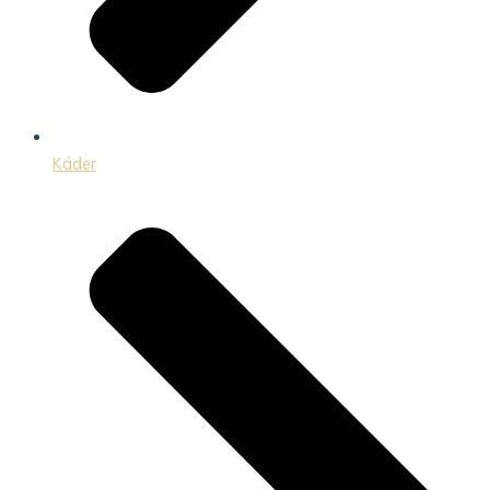
Káder