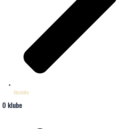
Novinky
O klube