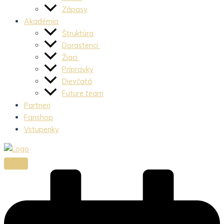
Zápasy
Akadémia
Štruktúra
Dorastenci
Žiaci
Prípravky
Dievčatá
Future team
Partneri
Fanshop
Vstupenky