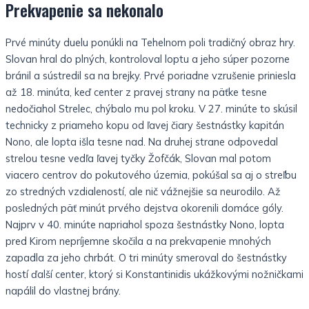
Prekvapenie sa nekonalo
Prvé minúty duelu ponúkli na Tehelnom poli tradičný obraz hry.
Slovan hral do plných, kontroloval loptu a jeho súper pozorne
bránil a sústredil sa na brejky. Prvé poriadne vzrušenie priniesla
až 18. minúta, keď center z pravej strany na päťke tesne
nedočiahol Strelec, chýbalo mu pol kroku. V 27. minúte to skúsil
technicky z priameho kopu od ľavej čiary šestnástky kapitán
Nono, ale lopta išla tesne nad. Na druhej strane odpovedal
strelou tesne vedľa ľavej tyčky Žofčák, Slovan mal potom
viacero centrov do pokutového územia, pokúšal sa aj o streľbu
zo stredných vzdialeností, ale nič vážnejšie sa neurodilo. Až
posledných päť minút prvého dejstva okorenili domáce góly.
Najprv v 40. minúte napriahol spoza šestnástky Nono, lopta
pred Kirom nepríjemne skočila a na prekvapenie mnohých
zapadla za jeho chrbát. O tri minúty smeroval do šestnástky
hostí ďalší center, ktorý si Konstantinidis ukážkovými nožničkami
napálil do vlastnej brány.