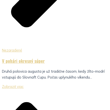
Nezaradené
V pohári okresný súper
Druhá polovica augusta je už tradične časom, kedy žlto-modrí
vstupujú do Slovnaft Cupu. Počas uplynulého víkendu...
Zobraziť viac