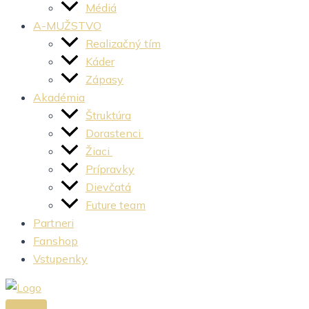
Médiá
A-MUŽSTVO
Realizačný tím
Káder
Zápasy
Akadémia
Štruktúra
Dorastenci
Žiaci
Prípravky
Dievčatá
Future team
Partneri
Fanshop
Vstupenky