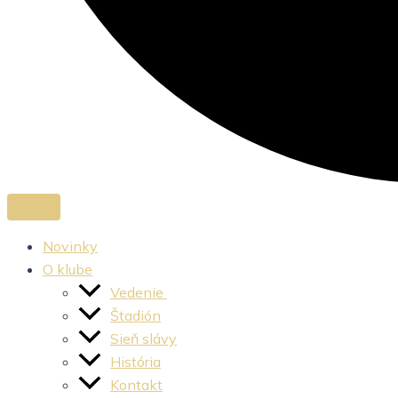
Novinky
O klube
Vedenie
Štadión
Sieň slávy
História
Kontakt