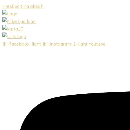
Preskočiť na obsah
Jki-facebook-light
Jki-instagram-1-light
Youtube