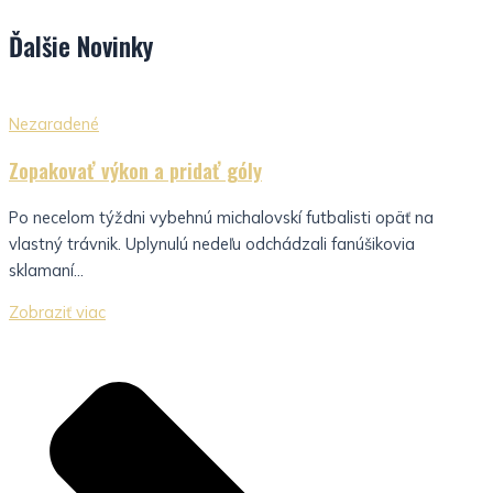
Ďalšie
Novinky
Nezaradené
Zopakovať výkon a pridať góly
Po necelom týždni vybehnú michalovskí futbalisti opäť na
vlastný trávnik. Uplynulú nedeľu odchádzali fanúšikovia
sklamaní...
Zobraziť viac