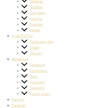
Vedenie
Štadión
Sieň slávy
História
Kontakt
Médiá
A-MUŽSTVO
Realizačný tím
Káder
Zápasy
Akadémia
Štruktúra
Dorastenci
Žiaci
Prípravky
Dievčatá
Future team
Partneri
Fanshop