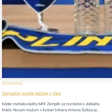
Nezaradené
Cervantes novým mužom v tíme
Káder michalovského MFK Zemplín sa rozrástol o ďalšieho
hráča. Novým mužom v košiari trénera Antona Šoltisa je...