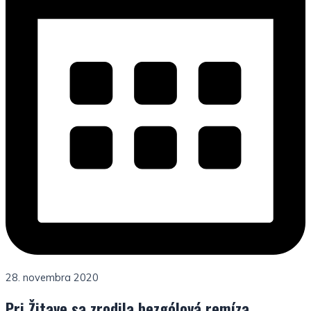
28. novembra 2020
Pri Žitave sa zrodila bezgólová remíza