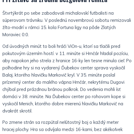
Štvrtýkrát po sebe zabodovali michalovskí futbalisti na
súperovom trávniku. V poslednú novembrovú sobotu remizovali
žlto-modrí v rámci 15. kola Fortuna ligy na pôde Zlatých
Moraviec 0:0.
Od úvodných minút to boli hráči ViOn-u, ktorí sa tlačili pred
pokutovým územím hostí. v 11. minúte si Hrnčár hľadal pozíciu,
aby napokon jeho strela z hranice 16-ky len tesne minula cieľ. Po
polhodine hry si na vydarený Ďubekov center sprava vyskočil
Balaj, ktorého hlavičku Markovič kryl. V 35. minúte poslal
prízemný center do malého vápna Hrnčár, nekrytému Dugovi
chýbal pred prázdnou bránou polkrok. Do vedenia mohli ísť
domáci v 38. minúte. Na Ďubekov center po rohovom kope si
vyskočil Menich, ktorého dobre mierenú hlavičku Markovič na
dvakrát skrotil.
Po zmene strán sa rozpútal neľútostný boj o každý meter
hracej plochy. Hra sa odvíjala medzi 16-kami, bez akékoľvek