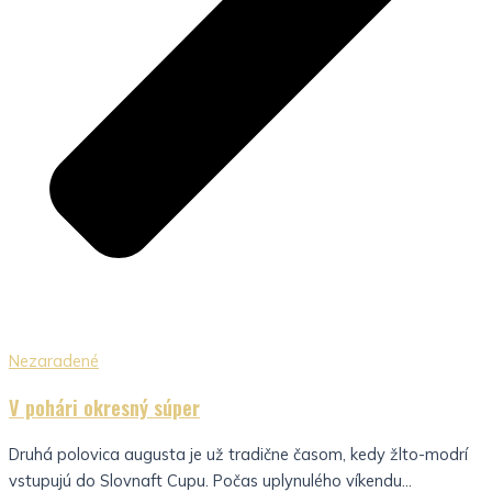
Nezaradené
V pohári okresný súper
Druhá polovica augusta je už tradične časom, kedy žlto-modrí
vstupujú do Slovnaft Cupu. Počas uplynulého víkendu...