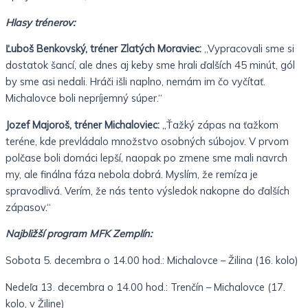
Hlasy trénerov:
Ľuboš Benkovský, tréner Zlatých Moraviec:
„Vypracovali sme si
dostatok šancí, ale dnes aj keby sme hrali ďalších 45 minút, gól
by sme asi nedali. Hráči išli naplno, nemám im čo vyčítať.
Michalovce boli nepríjemný súper.“
Jozef Majoroš, tréner Michaloviec:
„Ťažký zápas na ťažkom
teréne, kde prevládalo množstvo osobných súbojov. V prvom
polčase boli domáci lepší, naopak po zmene sme mali navrch
my, ale finálna fáza nebola dobrá. Myslím, že remíza je
spravodlivá. Verím, že nás tento výsledok nakopne do ďalších
zápasov.“
Najbližší program MFK Zemplín:
Sobota 5. decembra o 14.00 hod.: Michalovce – Žilina (16. kolo)
Nedeľa 13. decembra o 14.00 hod.: Trenčín – Michalovce (17.
kolo, v Žiline)