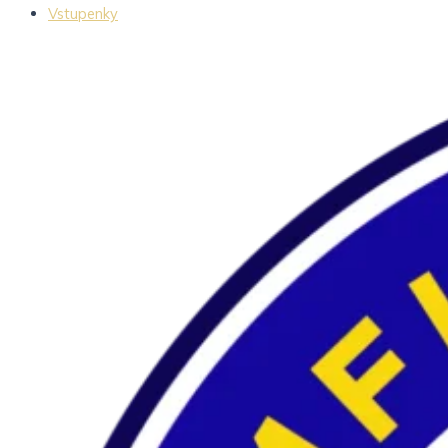
Vstupenky