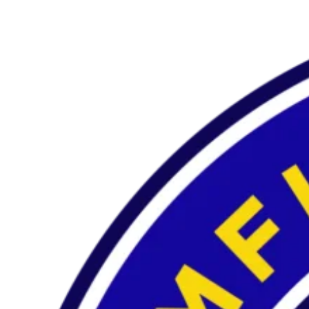
Preskočiť
na
obsah