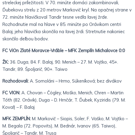
streleckej príležitosti. V 70. minúte domáci zakombinovali,
Ďubekovu strelu z 20 metrov Markovič kryl. Na opačnej strane v
72. minúte hlavičkoval Tandir tesne vedľa ľavej žrde.
Rozhodnutie mal na hlave v 85. minúte po Orávikom centri
Balaj, jeho hlavička skončila na ľavej žrdi. Stretnutie nakoniec
skončilo deľbou bodov.
FC ViOn Zlaté Moravce-Vráble – MFK Zemplín Michalovce 0:0
ŽK:
36. Duga, 84. F. Balaj, 90. Menich – 27. M. Vojtko, 45+.
Tandir, 89. Špoljarič, 90+. Taiwo
Rozhodovali:
A. Somoláni – Hrmo, Súkeníková; bez divákov
FC VION:
A. Chovan – Čögley, Moško, Menich, Chren – Martin
Tóth (82. Orávik), Duga – D. Hrnčár, T. Ďubek, Kyziridis (79. M.
Kovaľ) – F. Balaj
MFK ZEMPLÍN:
M. Markovič – Siopis, Soler, F. Vaško, M. Vojtko –
M. Begala (72. Popovits), M. Bednár, Ivanov (65. Taiwo),
Špoljarič – Tandir, M. Trusa