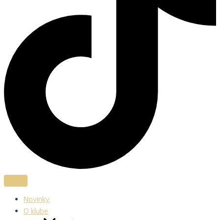
Novinky
O klube