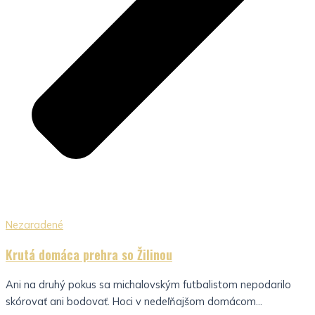
Nezaradené
Krutá domáca prehra so Žilinou
Ani na druhý pokus sa michalovským futbalistom nepodarilo
skórovať ani bodovať. Hoci v nedeľňajšom domácom...