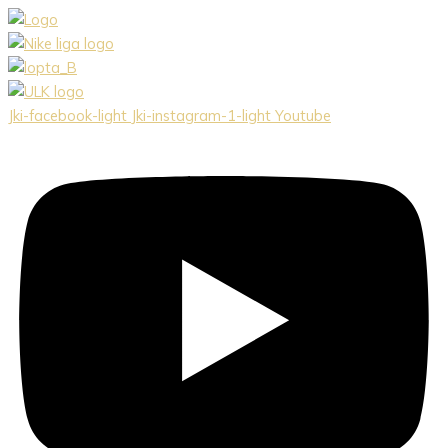
Preskočiť
na
obsah
Jki-facebook-light
Jki-instagram-1-light
Youtube