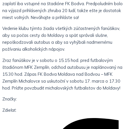
zaplatí iba vstupné na štadióne FK Bodva.
Predpoludním bolo
na výjazd prihlásených zhruba 20 ľudí, takže ešte je dostatok
miest voľných. Neváhajte a prihláste sa!
Vedenie klubu týmto žiada všetkých zúčastnených fanúšikov,
aby sa počas cesty do Moldavy a späť správali slušne,
nepoškodzovali autobus a aby sa vyhýbali nadmernému
požívaniu alkoholických nápojov.
Zraz fanúšikov je v sobotu o 15.15 hod. pred futbalovým
štadiónom MFK Zemplín, odchod autobusu je naplánovaný na
15.30 hod. Zápas FK Bodva Moldava nad Bodvou – MFK
Zemplín Michalovce sa uskutoční v sobotu 17. marca o 17.30
hod. Príďte povzbudiť michalovských futbalistov do Moldavy!
Značky:
Zdieľať: