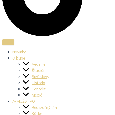
Novinky
O klube
Vedenie
Štadión
Sieň slávy
História
Kontakt
Médiá
A-MUŽSTVO
Realizačný tím
Káder