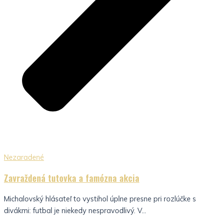
Nezaradené
Zavraždená tutovka a famózna akcia
Michalovský hlásateľ to vystihol úplne presne pri rozlúčke s
divákmi: futbal je niekedy nespravodlivý. V...