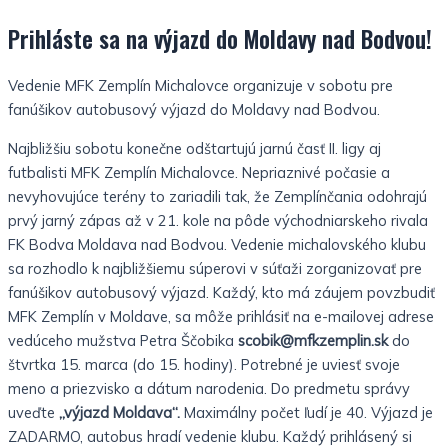
Prihláste sa na výjazd do Moldavy nad Bodvou!
Vedenie MFK Zemplín Michalovce organizuje v sobotu pre
fanúšikov autobusový výjazd do Moldavy nad Bodvou.
Najbližšiu sobotu konečne odštartujú jarnú časť II. ligy aj
futbalisti MFK Zemplín Michalovce. Nepriaznivé počasie a
nevyhovujúce terény to zariadili tak, že Zemplínčania odohrajú
prvý jarný zápas až v 21. kole na pôde východniarskeho rivala
FK Bodva Moldava nad Bodvou. Vedenie michalovského klubu
sa rozhodlo k najbližšiemu súperovi v súťaži zorganizovať pre
fanúšikov autobusový výjazd. Každý, kto má záujem povzbudiť
MFK Zemplín v Moldave, sa môže prihlásiť na e-mailovej adrese
vedúceho mužstva Petra Ščobika
scobik@mfkzemplin.sk
do
štvrtka 15. marca (do 15. hodiny). Potrebné je uviesť svoje
meno a priezvisko a dátum narodenia. Do predmetu správy
uveďte
„výjazd Moldava“.
Maximálny počet ľudí je 40. Výjazd je
ZADARMO, autobus hradí vedenie klubu. Každý prihlásený si