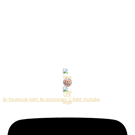
Jki-facebook-light
Jki-instagram-1-light
Youtube