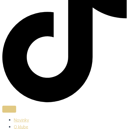
Novinky
O klube