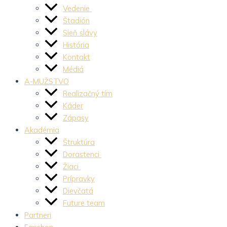
Vedenie
Štadión
Sieň slávy
História
Kontakt
Médiá
A-MUŽSTVO
Realizačný tím
Káder
Zápasy
Akadémia
Štruktúra
Dorastenci
Žiaci
Prípravky
Dievčatá
Future team
Partneri