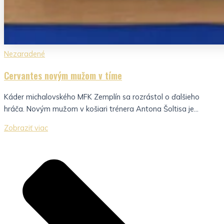
Nezaradené
Cervantes novým mužom v tíme
Káder michalovského MFK Zemplín sa rozrástol o ďalšieho
hráča. Novým mužom v košiari trénera Antona Šoltisa je...
Zobraziť viac