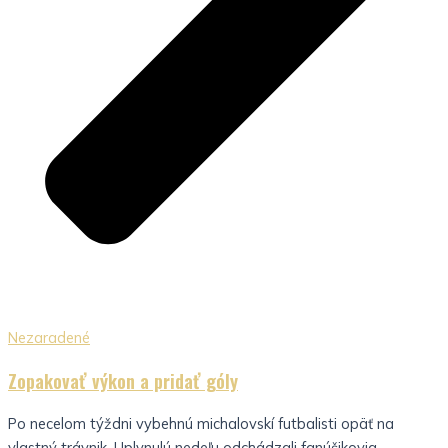
Nezaradené
Zopakovať výkon a pridať góly
Po necelom týždni vybehnú michalovskí futbalisti opäť na
vlastný trávnik. Uplynulú nedeľu odchádzali fanúšikovia