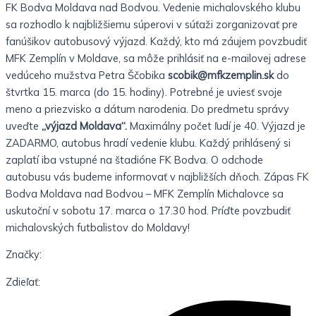
FK Bodva Moldava nad Bodvou. Vedenie michalovského klubu
sa rozhodlo k najbližšiemu súperovi v súťaži zorganizovať pre
fanúšikov autobusový výjazd. Každý, kto má záujem povzbudiť
MFK Zemplín v Moldave, sa môže prihlásiť na e-mailovej adrese
vedúceho mužstva Petra Ščobika
scobik@mfkzemplin.sk
do
štvrtka 15. marca (do 15. hodiny). Potrebné je uviesť svoje
meno a priezvisko a dátum narodenia. Do predmetu správy
uveďte
„výjazd Moldava“.
Maximálny počet ľudí je 40. Výjazd je
ZADARMO, autobus hradí vedenie klubu. Každý prihlásený si
zaplatí iba vstupné na štadióne FK Bodva. O odchode
autobusu vás budeme informovať v najbližších dňoch. Zápas FK
Bodva Moldava nad Bodvou – MFK Zemplín Michalovce sa
uskutoční v sobotu 17. marca o 17.30 hod. Príďte povzbudiť
michalovských futbalistov do Moldavy!
Značky:
Zdieľať: