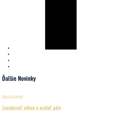
Ďalšie
Novinky
Nezaradené
Zopakovať výkon a pridať góly