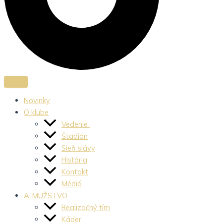
Novinky
O klube
Vedenie
Štadión
Sieň slávy
História
Kontakt
Médiá
A-MUŽSTVO
Realizačný tím
Káder