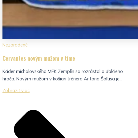
Nezaradené
Cervantes novým mužom v tíme
Káder michalovského MFK Zemplín sa rozrástol o ďalšieho
hráča. Novým mužom v košiari trénera Antona Šoltisa je...
Zobraziť viac