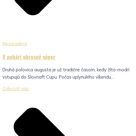
Nezaradené
V pohári okresný súper
Druhá polovica augusta je už tradične časom, kedy žlto-modrí
vstupujú do Slovnaft Cupu. Počas uplynulého víkendu...
Zobraziť viac