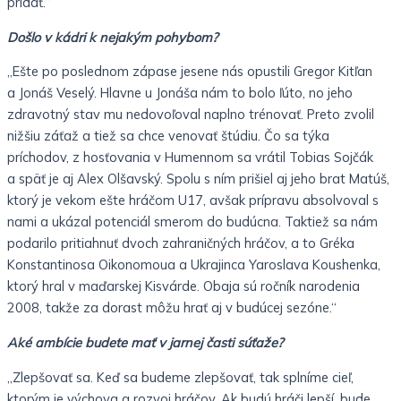
pridať.“
Došlo v kádri k nejakým pohybom?
„Ešte po poslednom zápase jesene nás opustili Gregor Kitľan
a Jonáš Veselý. Hlavne u Jonáša nám to bolo ľúto, no jeho
zdravotný stav mu nedovoľoval naplno trénovať. Preto zvolil
nižšiu záťaž a tiež sa chce venovať štúdiu. Čo sa týka
príchodov, z hosťovania v Humennom sa vrátil Tobias Sojčák
a späť je aj Alex Olšavský. Spolu s ním prišiel aj jeho brat Matúš,
ktorý je vekom ešte hráčom U17, avšak prípravu absolvoval s
nami a ukázal potenciál smerom do budúcna. Taktiež sa nám
podarilo pritiahnuť dvoch zahraničných hráčov, a to Gréka
Konstantinosa Oikonomoua a Ukrajinca Yaroslava Koushenka,
ktorý hral v maďarskej Kisvárde. Obaja sú ročník narodenia
2008, takže za dorast môžu hrať aj v budúcej sezóne.“
Aké ambície budete mať v jarnej časti súťaže?
„Zlepšovať sa. Keď sa budeme zlepšovať, tak splníme cieľ,
ktorým je výchova a rozvoj hráčov. Ak budú hráči lepší, bude