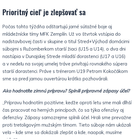
Prioritný cieľ je zlepšovať sa
Počas tohto týždňa odštartujú jarné súťažné boje aj
mládežnícke tímy MFK Zemplín. Už vo štvrtok vstúpia do
nadstavbovej časti v skupine o titul Stred+Východ domácimi
súbojmi s Ružomberkom starší žiaci (U15 a U14), o dva dni
nastúpia v Dunajskej Strede mladší dorastenci (U17 a U16)
a v nedeľu na svojej umelej tráve privítajú rovnakého súpera
starší dorastenci. Práve s trénerom U19 Petrom Kokočákom
sme sa pred jarnou ouvertúrou krátko pozhovárali.
Ako hodnotíte zimnú prípravu? Splnili prípravné zápasy účel?
„Prípravu hodnotím pozitívne, keďže oproti letu sme mali dlhší
čas pracovať na herných princípoch, čo sa týka ofenzívy aj
defenzívy. Zápasy samozrejme splnili účel. Hrali sme prevažne
proti treťoligovým mužským tímom. Tieto súboje nám ukázali
veľa – kde sme sa dokázali zlepšiť a kde, naopak, musíme