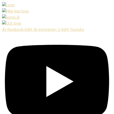
Preskočiť
na
obsah
Jki-facebook-light
Jki-instagram-1-light
Youtube