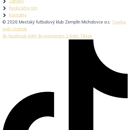
Zápasy
Realizačný tím
Kontakty
© 2026 Mestský futbalový klub Zemplín Michalovce a.s.
Tvorba
web stránok
Jki-facebook-light
Jki-instagram-1-light
Tiktok