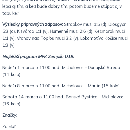
lepší aj tím, a keď bude dobrý tím, potom budeme stúpať aj v
tabuľke.“
Výsledky prípravných zápasov:
Stropkov muži 1:5 (d), Diósgyőr
5:3 (d), Kisvárda 1:1 (v), Humenné muži 2:6 (d), Kežmarok muži
1:1 (v), Vranov nad Topľou muži 3:2 (v), Lokomotíva Košice muži
1:3 (v)
Najbližší program MFK Zemplín U19:
Nedeľa 1. marca o 11.00 hod.: Michalovce – Dunajská Streda
(14. kolo)
Nedeľa 8. marca o 11.00 hod.: Michalovce – Martin (15. kolo)
Sobota 14. marca o 11.00 hod.: Banská Bystrica – Michalovce
(16. kolo)
Značky:
Zdieľať: