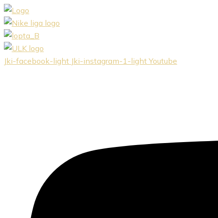
Preskočiť
na
obsah
Jki-facebook-light
Jki-instagram-1-light
Youtube