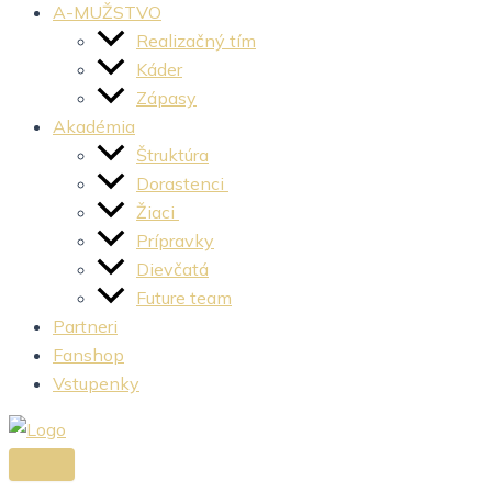
A-MUŽSTVO
Realizačný tím
Káder
Zápasy
Akadémia
Štruktúra
Dorastenci
Žiaci
Prípravky
Dievčatá
Future team
Partneri
Fanshop
Vstupenky