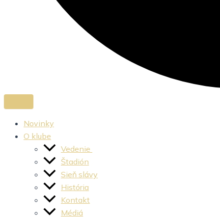
Novinky
O klube
Vedenie
Štadión
Sieň slávy
História
Kontakt
Médiá