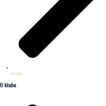
Novinky
O klube