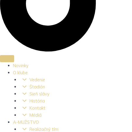
Novinky
O klube
Vedenie
Štadión
Sieň slávy
História
Kontakt
Médiá
A-MUŽSTVO
Realizačný tím