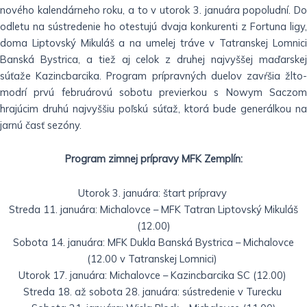
nového kalendárneho roku, a to v utorok 3. januára popoludní. Do
odletu na sústredenie ho otestujú dvaja konkurenti z Fortuna ligy,
doma Liptovský Mikuláš a na umelej tráve v Tatranskej Lomnici
Banská Bystrica, a tiež aj celok z druhej najvyššej maďarskej
súťaže Kazincbarcika. Program prípravných duelov zavŕšia žlto-
modrí prvú februárovú sobotu previerkou s Nowym Saczom
hrajúcim druhú najvyššiu poľskú súťaž, ktorá bude generálkou na
jarnú časť sezóny.
Program zimnej prípravy MFK Zemplín:
Utorok 3. januára: štart prípravy
Streda 11. januára: Michalovce – MFK Tatran Liptovský Mikuláš
(12.00)
Sobota 14. januára: MFK Dukla Banská Bystrica – Michalovce
(12.00 v Tatranskej Lomnici)
Utorok 17. januára: Michalovce – Kazincbarcika SC (12.00)
Streda 18. až sobota 28. januára: sústredenie v Turecku