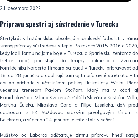
21. decembra 2022
Prípravu spestrí aj sústredenie v Turecku
Štvrtýkrát v histórii klubu absolvujú michalovskí futbalisti v rámci
zimnej prípravy sústredenie v teple. Po rokoch 2015, 2016 a 2020,
kedy ladili formu na jarné boje v Turecku a Španielsku, tentoraz do
tretice opäť pocestujú do krajiny polmesiaca. Zverenci
kormidelníka Norberta Hrnčára sa budú v Turecku pripravovať od
18. do 28. januára a odohrajú tam aj tri prípravné stretnutia – tri
dni po príchode s účastníkom poľskej Ekstraklasy Wislou Plock
vedenou trénerom Pavlom Staňom, ktorý má v kádri aj
Exmichalovčana Milana Kvoceru či ďalších Slovákov Kristiána Valla,
Martina Šuleka, Miroslava Gona a Filipa Lesniaka, deň pred
odchodom s FK Voždovac, srbským prvoligovým tímom z
Belehradu, a súper na 24. januára je ešte stále v riešení.
Mužstvo od Laborca odštartuje zimnú prípravu hneď skraja