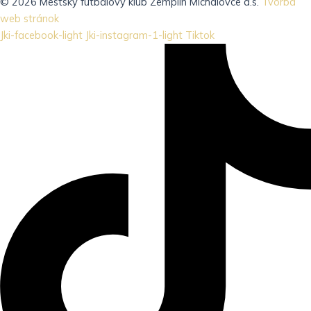
© 2026 Mestský futbalový klub Zemplín Michalovce a.s.
Tvorba
web stránok
Jki-facebook-light
Jki-instagram-1-light
Tiktok