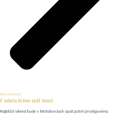
Nezaradené
V sobotu hráme opäť doma!
Najbližší víkend bude v Michalovciach opäť patriť prvoligovému