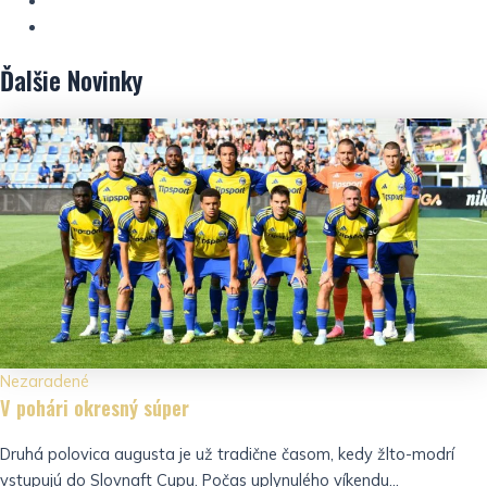
Ďalšie
Novinky
Nezaradené
V pohári okresný súper
Druhá polovica augusta je už tradične časom, kedy žlto-modrí
vstupujú do Slovnaft Cupu. Počas uplynulého víkendu...