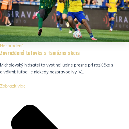
Nezaradené
Zavraždená tutovka a famózna akcia
Michalovský hlásateľ to vystihol úplne presne pri rozlúčke s
divákmi: futbal je niekedy nespravodlivý. V...
Zobraziť viac